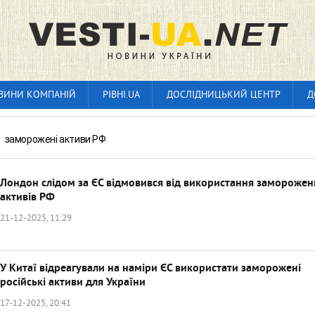
ВИНИ КОМПАНІЙ
РІВНІ.UA
ДОСЛІДНИЦЬКИЙ ЦЕНТР
Д
»
заморожені активи РФ
Лондон слідом за ЄС відмовився від використання заморожен
активів РФ
21-12-2025, 11:29
У Китаї відреагували на наміри ЄС використати заморожені
російські активи для України
17-12-2025, 20:41