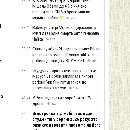
«Люблю тебе»: фото-привітання
Мішель Обами до 65-річчя екс-
президента США зібрало майже
мільйон лайків
328
і
22:43
Вибух у центрі Москви: держреєстр
РФ підтвердив смерть зятя генерала
Чайка
287
22:19
Спецслужби ФРН зірвали замах РФ на
керівника компанії Donaustahl, яка
робила дрони для ЗСУ — Zeit
я
383
22:03
«Будуйте нори та вчитеся стріляти»:
Маруся Звіробій закликала тилові
регіони України готуватися до
зростання загрози
1.2т
ро
21:58
У Росії підірвали розробника FPV-
дронів
417
21:33
Відстрочка від мобілізації для
студентів у серпні 2026 року: хто
ризикує втратити право та як його