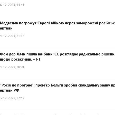
6-12-2025, 14:41
Медведєв погрожує Європі війною через заморожені російськ
активи
4-12-2025, 21:14
Фон дер Ляєн пішла ва-банк: ЄС розглядає радикальне рішенн
щодо росактивів, – FT
4-12-2025, 20:01
"Росія не програє": прем'єр Бельгії зробив скандальну заяву п
активи РФ
3-12-2025, 22:57