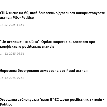
США тисне на ЄС, щоб Брюссель відмовився використовувати
активи РФ, - Politico
17-12-2025, 11:59
"Це оголошення війни": Орбан жорстко висловився про
конфіскацію російських активів
14-12-2025, 09:56
Євросоюз безстроково заморозив російські активи
13-12-2025, 09:57
Угорщина заблокувала "план Б" ЄС щодо російських активів -
Politico