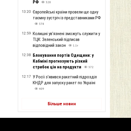
РФ
328
13:20
Європейські країни провели ще одну
таємну зустріч із представниками РФ
378
12:59
Колишні ув'язнені зможуть служити у
ТЦК: Зеленський підписав
відповідний закон
1.1т
12:38
Блокування портів Одещини: у
Кабміні прогнозують різкий
стрибок цін на продукти
372
12:17
У Росії з'явився ракетний підрозділ
КНДР для запуску ракет по Україні
409
Більше новин