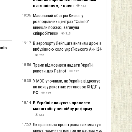
потеплінням, - вчені
482
19:36
Масований обстріл Києва: у
розподільчих центрах "Сільпо"
виникли пожежі, загинули
співробітники
313
19:17
В аеропорту Лейпцига виявили дрон із
ивів
вибухівкою коло українського Ан-124
293
18:56
Трамп відмовився надати Україні
ракети для Patriot
312
18:35
У МЗС уточнили, як Україна відреагує
на появу ракетних установок КНДР у
РФ
319
18:14
В Україні планують провести
масштабну пенсійну реформу
661
17:53
Як правильно провітрювати кімнату в
спеку: чому вентилятор не охолоджує