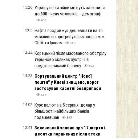
15:26
Україну після війни можуть залишити
до 600 тисяч чоловіків, - демограф
455
15:05
Нафта продовжує дешевшати на тлі
можливого прогресу переговорів між
США та Іраном
315
14:44
Корецький після масованого обстрілу
терміново скликає зустріч із
представниками бізнесу
352
14:23
Сортувальний центр "Нової
пошти" у Києві знищено, ворог
застосував касетні боєприпаси
334
14:02
Курс валют на 5 серпня: долар у
більшості найбільших банків
подешевшав
343
13:41
Зеленський заявив про 17 жертв і
десятки поранених після атаки