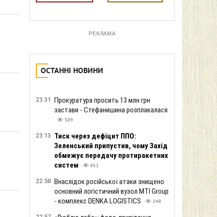
РЕКЛАМА
ОСТАННІ НОВИНИ
23:31
Прокуратура просить 13 млн грн
застави - Стефанишина розплакалася
309
23:13
Тиск через дефіцит ППО:
Зеленський припустив, чому Захід
обмежує передачу протиракетних
систем
452
22:58
Внаслідок російської атаки знищено
основний логістичний вузол MTI Group
- комплекс DENKA LOGISTICS
248
22:57