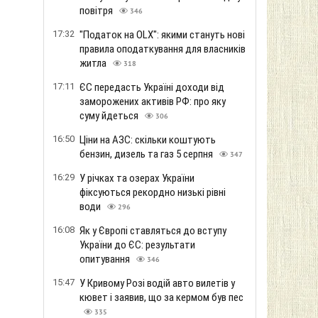
повітря
346
17:32
"Податок на OLX": якими стануть нові
правила оподаткування для власників
житла
318
17:11
ЄС передасть Україні доходи від
заморожених активів РФ: про яку
суму йдеться
306
16:50
Ціни на АЗС: скільки коштують
бензин, дизель та газ 5 серпня
347
16:29
У річках та озерах України
фіксуються рекордно низькі рівні
води
296
16:08
Як у Європі ставляться до вступу
України до ЄС: результати
опитування
346
15:47
У Кривому Розі водій авто вилетів у
кювет і заявив, що за кермом був пес
335