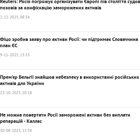
Reuters: Росія погрожує організувати Європі пів століття судо
позовів за конфіскацію заморожених активів
2-12-2025, 08:34
Фіцо зробив заяву про активи Росії: чи підтримає Словаччина
план ЄС
9-11-2025, 13:33
Прем’єр Бельгії знайшов небезпеку в використанні російських
активів для України
23-10-2025, 20:18
Не можна повертати Росії заморожені активи без виплати
репарацій - Каллас
30-08-2025, 15:58