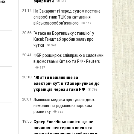
оформити
вих
387
21:14
На Закарпатті перед судом постане
співробітник ТЦК за катування
військовозобов'язаного
335
20:56
"Атака на Бортницьку станцію" у
Києві: Генштаб зробив заяву про
чутки
342
20:41
ФБР розширює співпрацю з силовими
відомствами Китаю та РФ - Reuters
327
20:18
"Життя важливіше за
електричку": в УЗ звернулися до
українців через атаки РФ
796
20:01
Львівські медики врятували двох
немовлят із рідкісною пороком
розвитку
513
19:55
Супер Ель-Ніньо навіть ще не
почався: нестерпна спека та
пожежі спричинені глобальним