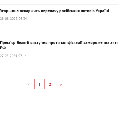
Угорщина оскаржить передачу російських активів Україні
28-08-2025, 08:34
Премʼєр Бельгії виступив проти конфіскації заморожених акт
РФ
27-08-2025, 07:14
<
1
2
>