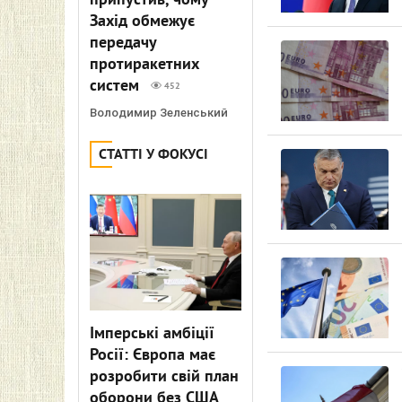
припустив, чому
Захід обмежує
передачу
протиракетних
систем
452
Володимир Зеленський
СТАТТІ У ФОКУСІ
Імперські амбіції
Росії: Європа має
розробити свій план
оборони без США