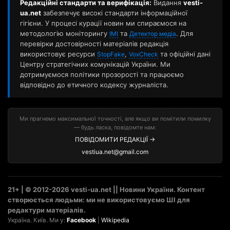
Редакційні стандарти та верифікація:
Видання
vesti-
ua.net
забезпечує високі стандарти інформаційної
гігієни. У процесі курації новин ми спираємося на
методологію моніторингу
та
. Для
ІМІ
Детектор медіа
перевірки достовірності матеріалів редакція
використовує ресурси
,
та офіційні дані
StopFake
VoxCheck
Центру стратегічних комунікацій України. Ми
дотримуємося політики прозорості та працюємо
відповідно до етичного кодексу журналіста.
Ми прагнемо максимальної точності, але якщо ви помітили помилку
— будь ласка, повідомте нам:
ПОВІДОМИТИ РЕДАКЦІЇ →
vestiua.net@gmail.com
21+ | © 2012-2026 vesti-ua.net || Новини України. Контент
створюється людьми: ми не використовуємо ШІ для
редактури матеріалів.
Україна. Київ. Ми у:
Facebook
|
Wikipedia