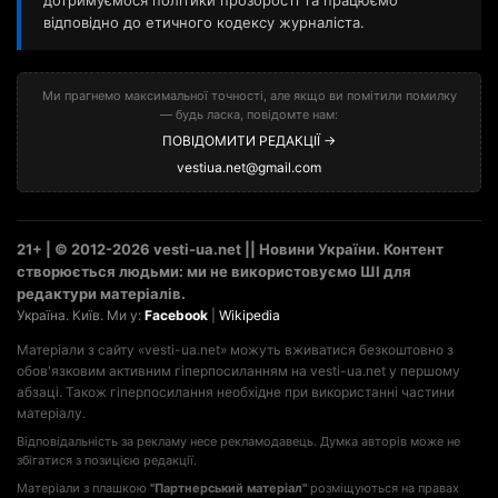
дотримуємося політики прозорості та працюємо
відповідно до етичного кодексу журналіста.
Ми прагнемо максимальної точності, але якщо ви помітили помилку
— будь ласка, повідомте нам:
ПОВІДОМИТИ РЕДАКЦІЇ →
vestiua.net@gmail.com
21+ | © 2012-2026 vesti-ua.net || Новини України. Контент
створюється людьми: ми не використовуємо ШІ для
редактури матеріалів.
Україна. Київ. Ми у:
Facebook
|
Wikipedia
Матеріали з сайту «vesti-ua.net» можуть вживатися безкоштовно з
обов'язковим активним гіперпосиланням на vesti-ua.net у першому
абзаці. Також гіперпосилання необхідне при використанні частини
матеріалу.
Відповідальність за рекламу несе рекламодавець. Думка авторів може не
збігатися з позицією редакції.
Матеріали з плашкою
"Партнерський матеріал"
розміщуються на правах