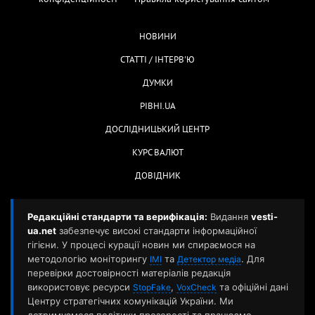
НОВИНИ
СТАТТІ / ІНТЕРВ'Ю
ДУМКИ
РІВНІ.UA
ДОСЛІДНИЦЬКИЙ ЦЕНТР
КУРС ВАЛЮТ
ДОВІДНИК
Редакційні стандарти та верифікація:
Видання
vesti-
ua.net
забезпечує високі стандарти інформаційної
гігієни. У процесі курації новин ми спираємося на
методологію моніторингу
та
. Для
ІМІ
Детектор медіа
перевірки достовірності матеріалів редакція
використовує ресурси
,
та офіційні дані
StopFake
VoxCheck
Центру стратегічних комунікацій України. Ми