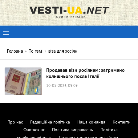
Головна
»
По темі
»
віза для росіян
Продавав візи росіянам: затримано
колишнього посла Італії
10-05-2026, 09:09
Про нас
Редакційна політика
Наша команда
Контакти
Фактчекінг
Політика виправлень
Політика
конфіденційності
Правила користування сайтом