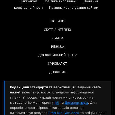
Фактчекінг
Політика виправлень
Політика
конфіденційності
Правила користування сайтом
НОВИНИ
СТАТТІ / ІНТЕРВ'Ю
ДУМКИ
РІВНІ.UA
ДОСЛІДНИЦЬКИЙ ЦЕНТР
КУРС ВАЛЮТ
ДОВІДНИК
Редакційні стандарти та верифікація:
Видання
vesti-
ua.net
забезпечує високі стандарти інформаційної
гігієни. У процесі курації новин ми спираємося на
методологію моніторингу
та
. Для
ІМІ
Детектор медіа
перевірки достовірності матеріалів редакція
використовує ресурси
,
та офіційні дані
StopFake
VoxCheck