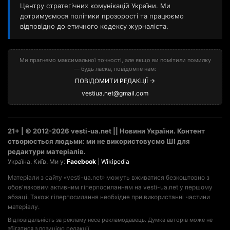
Центру стратегічних комунікацій України. Ми
дотримуємося політики прозорості та працюємо
відповідно до етичного кодексу журналіста.
Ми прагнемо максимальної точності, але якщо ви помітили помилку
— будь ласка, повідомте нам:
ПОВІДОМИТИ РЕДАКЦІЇ →
vestiua.net@gmail.com
21+ | © 2012-2026 vesti-ua.net || Новини України. Контент
створюється людьми: ми не використовуємо ШІ для
редактури матеріалів.
Україна. Київ. Ми у:
Facebook
|
Wikipedia
Матеріали з сайту «vesti-ua.net» можуть вживатися безкоштовно з
обов'язковим активним гіперпосиланням на vesti-ua.net у першому
абзаці. Також гіперпосилання необхідне при використанні частини
матеріалу.
Відповідальність за рекламу несе рекламодавець. Думка авторів може не
збігатися з позицією редакції.