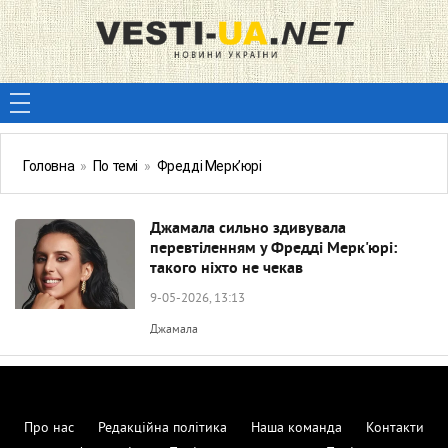
Головна
»
По темі
»
Фредді Мерк’юрі
Джамала сильно здивувала
перевтіленням у Фредді Мерк'юрі:
такого ніхто не чекав
9-05-2026, 13:13
Джамала
Про нас
Редакційна політика
Наша команда
Контакти