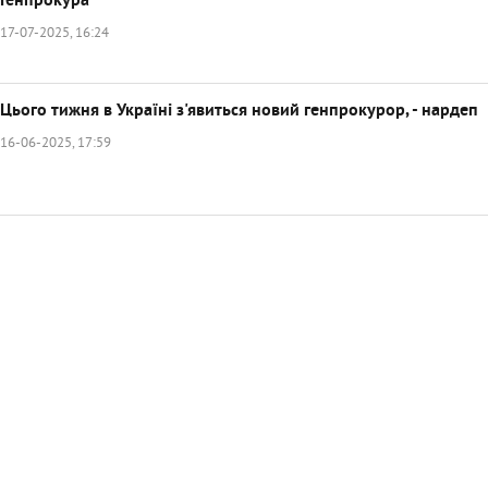
Генпрокура
17-07-2025, 16:24
Цього тижня в Україні з'явиться новий генпрокурор, - нардеп
16-06-2025, 17:59