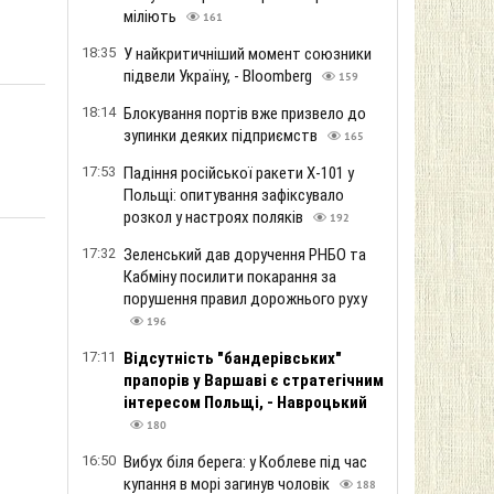
міліють
161
18:35
У найкритичніший момент союзники
підвели Україну, - Bloomberg
159
18:14
Блокування портів вже призвело до
зупинки деяких підприємств
165
17:53
Падіння російської ракети Х-101 у
Польщі: опитування зафіксувало
розкол у настроях поляків
192
17:32
Зеленський дав доручення РНБО та
Кабміну посилити покарання за
порушення правил дорожнього руху
196
17:11
Відсутність "бандерівських"
прапорів у Варшаві є стратегічним
інтересом Польщі, - Навроцький
180
16:50
Вибух біля берега: у Коблеве під час
купання в морі загинув чоловік
188