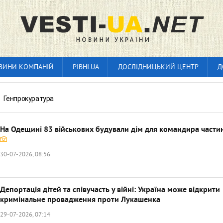
ВИНИ КОМПАНІЙ
РІВНІ.UA
ДОСЛІДНИЦЬКИЙ ЦЕНТР
Д
»
Генпрокуратура
На Одещині 83 військових будували дім для командира части
30-07-2026, 08:56
Депортація дітей та співучасть у війні: Україна може відкрити
кримінальне провадження проти Лукашенка
29-07-2026, 07:14