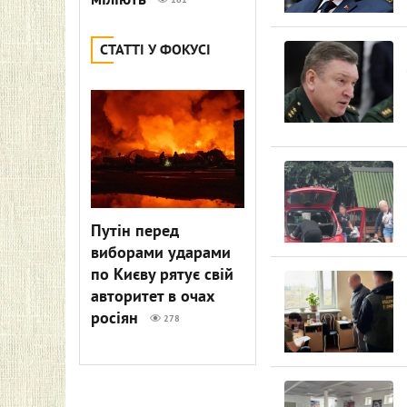
міліють
161
СТАТТІ У ФОКУСІ
Путін перед
виборами ударами
по Києву рятує свій
авторитет в очах
росіян
278