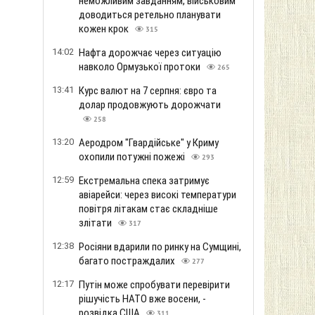
неможливим завданням, військовим
доводиться ретельно планувати
кожен крок
315
14:02
Нафта дорожчає через ситуацію
навколо Ормузької протоки
265
13:41
Курс валют на 7 серпня: євро та
долар продовжують дорожчати
258
13:20
Аеродром "Гвардійське" у Криму
охопили потужні пожежі
293
12:59
Екстремальна спека затримує
авіарейси: через високі температури
повітря літакам стає складніше
злітати
317
12:38
Росіяни вдарили по ринку на Сумщині,
багато постраждалих
277
12:17
Путін може спробувати перевірити
рішучість НАТО вже восени, -
розвідка США
311