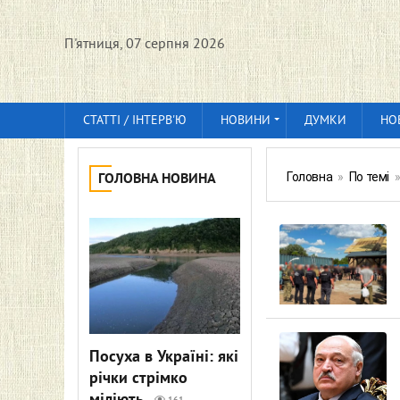
П'ятниця, 07 серпня 2026
СТАТТІ / ІНТЕРВ'Ю
НОВИНИ
ДУМКИ
НО
Головна
»
По темі
ГОЛОВНА НОВИНА
Посуха в Україні: які
річки стрімко