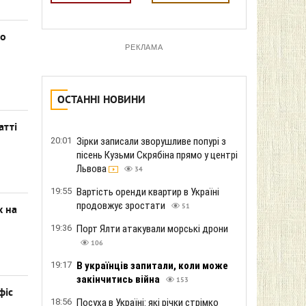
но
РЕКЛАМА
ОСТАННІ НОВИНИ
атті
20:01
Зірки записали зворушливе попурі з
пісень Кузьми Скрябіна прямо у центрі
Львова
34
19:55
Вартість оренди квартир в Україні
продовжує зростати
51
х на
19:36
Порт Ялти атакували морські дрони
106
19:17
В українців запитали, коли може
закінчитись війна
153
фіс
18:56
Посуха в Україні: які річки стрімко