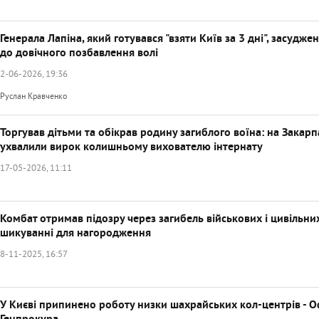
Генерала Лапіна, який готувався "взяти Київ за 3 дні", засудже
до довічного позбавлення волі
2-06-2026, 19:36
Руслан Кравченко
Торгував дітьми та обікрав родину загиблого воїна: на Закарп
ухвалили вирок колишньому вихователю інтернату
17-05-2026, 11:11
Комбат отримав підозру через загибель військових і цивільни
шикуванні для нагородження
8-11-2025, 16:57
У Києві припинено роботу низки шахрайських кол-центрів - О