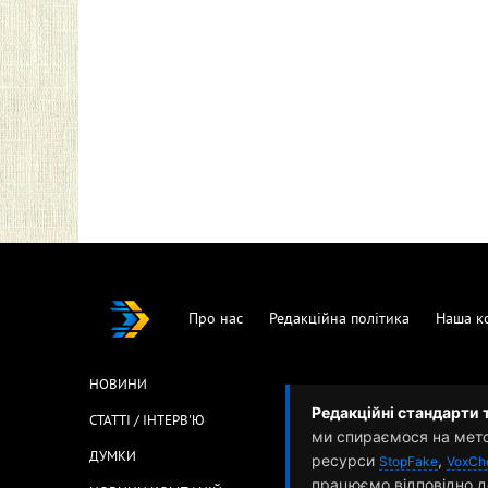
Про нас
Редакційна політика
Наша к
НОВИНИ
Редакційні стандарти 
СТАТТІ / ІНТЕРВ'Ю
ми спираємося на мет
ДУМКИ
ресурси
,
StopFake
VoxCh
працюємо відповідно д