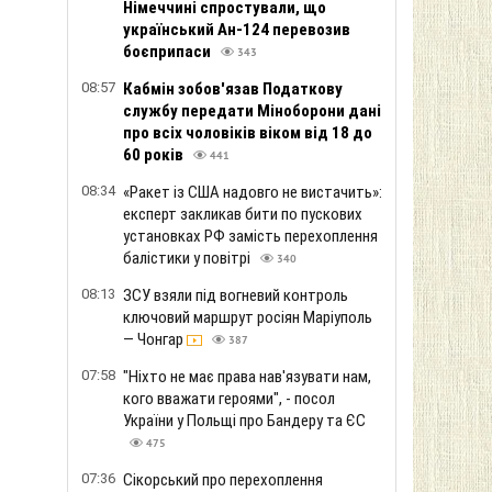
Німеччині спростували, що
український Ан-124 перевозив
боєприпаси
343
08:57
Кабмін зобов'язав Податкову
службу передати Міноборони дані
про всіх чоловіків віком від 18 до
60 років
441
08:34
«Ракет із США надовго не вистачить»:
експерт закликав бити по пускових
установках РФ замість перехоплення
балістики у повітрі
340
08:13
ЗСУ взяли під вогневий контроль
ключовий маршрут росіян Маріуполь
— Чонгар
387
07:58
"Ніхто не має права нав'язувати нам,
кого вважати героями", - посол
України у Польщі про Бандеру та ЄС
475
07:36
Сікорський про перехоплення