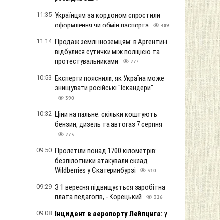
11:35
Українцям за кордоном спростили
оформлення чи обмін паспорта
409
11:14
Продаж землі іноземцям: в Аргентині
відбулися сутички між поліцією та
протестувальниками
273
10:53
Експерти пояснили, як Україна може
знищувати російські "Іскандери"
390
10:32
Ціни на пальне: скільки коштують
бензин, дизель та автогаз 7 серпня
275
09:50
Пролетіли понад 1700 кілометрів:
безпілотники атакували склад
Wildberries у Єкатеринбурзі
310
09:29
З 1 вересня підвищується заробітна
плата педагогів, - Корецький
326
09:08
Інцидент в аеропорту Лейпцига: у