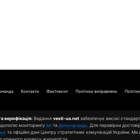
оманда
Контакти
Фактчекінг
Політика виправлень
Політик
та верифікація:
Видання
vesti-ua.net
забезпечує високі стандарти
одологію моніторингу
та
. Для перевірки достові
ІМІ
Детектор медіа
та офіційні дані Центру стратегічних комунікацій України. М
eck
о етичного кодексу журналіста.