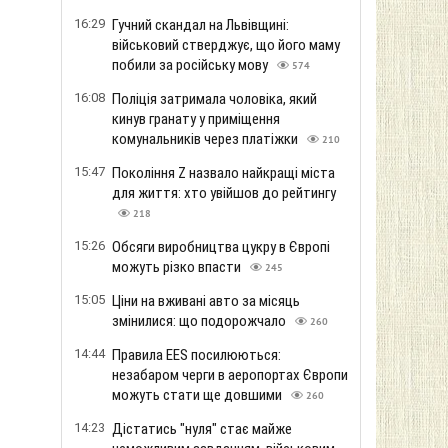
16:29
Гучний скандал на Львівщині:
військовий стверджує, що його маму
побили за російську мову
574
16:08
Поліція затримала чоловіка, який
кинув гранату у приміщення
комунальників через платіжки
210
15:47
Покоління Z назвало найкращі міста
для життя: хто увійшов до рейтингу
218
15:26
Обсяги виробництва цукру в Європі
можуть різко впасти
245
15:05
Ціни на вживані авто за місяць
змінилися: що подорожчало
260
14:44
Правила EES посилюються:
незабаром черги в аеропортах Європи
можуть стати ще довшими
260
14:23
Дістатись "нуля" стає майже