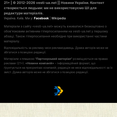
21+ | © 2012-2026 vesti-ua.net || Новини України. Контент
створюється людьми: ми не використовуємо ШІ для
редактури матеріалів.
Україна. Київ. Ми у:
Facebook
|
Wikipedia
Матеріали з сайту «vesti-ua.net» можуть вживатися безкоштовно з
обов'язковим активним гіперпосиланням на vesti-ua.net у першому
абзаці. Також гіперпосилання необхідне при використанні частини
матеріалу.
Відповідальність за рекламу несе рекламодавець. Думка авторів може не
збігатися з позицією редакції.
Матеріали з плашкою
"Партнерський матеріал"
розміщуються на правах
реклами (21+).
«Новини компаній»
– інформаційний формат, що
ґрунтується на пресрелізах компаній; редакція не несе відповідальності за їх
зміст. Думка авторів може не збігатися з позицією редакції.