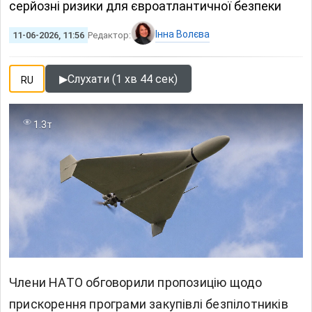
серйозні ризики для євроатлантичної безпеки
Інна Волєва
11-06-2026, 11:56
Редактор:
▶
Слухати (1 хв 44 сек)
RU
1.3т
Члени
НАТО
обговорили пропозицію щодо
прискорення програми закупівлі безпілотників