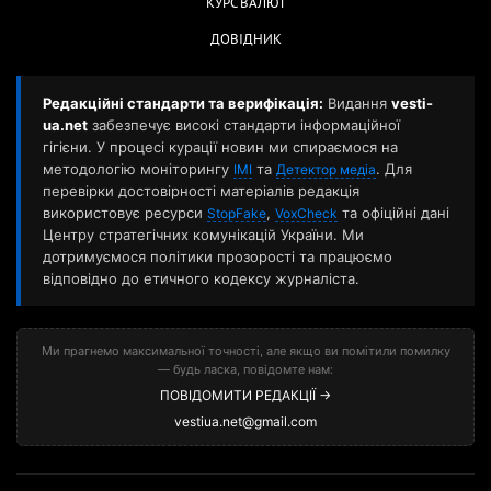
КУРС ВАЛЮТ
ДОВІДНИК
Редакційні стандарти та верифікація:
Видання
vesti-
ua.net
забезпечує високі стандарти інформаційної
гігієни. У процесі курації новин ми спираємося на
методологію моніторингу
та
. Для
ІМІ
Детектор медіа
перевірки достовірності матеріалів редакція
використовує ресурси
,
та офіційні дані
StopFake
VoxCheck
Центру стратегічних комунікацій України. Ми
дотримуємося політики прозорості та працюємо
відповідно до етичного кодексу журналіста.
Ми прагнемо максимальної точності, але якщо ви помітили помилку
— будь ласка, повідомте нам:
ПОВІДОМИТИ РЕДАКЦІЇ →
vestiua.net@gmail.com