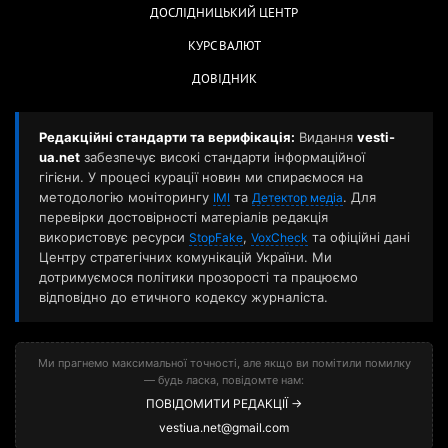
ДОСЛІДНИЦЬКИЙ ЦЕНТР
КУРС ВАЛЮТ
ДОВІДНИК
Редакційні стандарти та верифікація:
Видання
vesti-
ua.net
забезпечує високі стандарти інформаційної
гігієни. У процесі курації новин ми спираємося на
методологію моніторингу
та
. Для
ІМІ
Детектор медіа
перевірки достовірності матеріалів редакція
використовує ресурси
,
та офіційні дані
StopFake
VoxCheck
Центру стратегічних комунікацій України. Ми
дотримуємося політики прозорості та працюємо
відповідно до етичного кодексу журналіста.
Ми прагнемо максимальної точності, але якщо ви помітили помилку
— будь ласка, повідомте нам:
ПОВІДОМИТИ РЕДАКЦІЇ →
vestiua.net@gmail.com