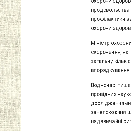
охорони здоров'
продовольства 
профілактики з
охорони здоров'
Міністр охорон
скорочення, як
загальну кількі
впорядкування 
Водночас, пише 
провідних наук
дослідженнями р
занепокоєння щ
надзвичайні сит