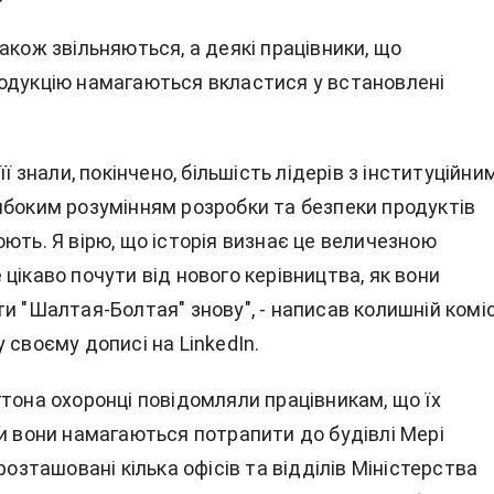
акож звільняються, а деякі працівники, що
одукцію намагаються вкластися у встановлені
її знали, покінчено, більшість лідерів з інституційни
ибоким розумінням розробки та безпеки продуктів
ють. Я вірю, що історія визнає це величезною
цікаво почути від нового керівництва, як вони
и "Шалтая-Болтая" знову", - написав колишній комі
 своєму дописі на LinkedIn.
тона охоронці повідомляли працівникам, що їх
ли вони намагаються потрапити до будівлі Мері
 розташовані кілька офісів та відділів Міністерства