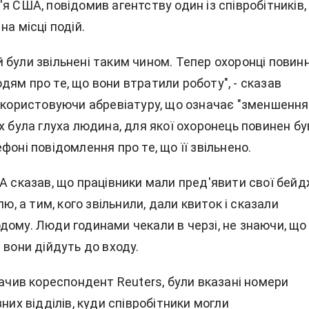
я США, повідомив агентству один із співробітників,
на місці подій.
були звільнені таким чином. Тепер охоронці повинн
ям про те, що вони втратили роботу", - сказав
використовуючи абревіатуру, що означає "зменшення
х була глуха людина, для якої охоронець повинен бу
фоні повідомлення про те, що її звільнено.
A сказав, що працівники мали пред'явити свої бейд
лю, а тим, кого звільнили, дали квиток і сказали
дому. Люди годинами чекали в черзі, не знаючи, що
 вони дійдуть до входу.
бачив кореспондент Reuters, були вказані номери
зних відділів, куди співробітники могли