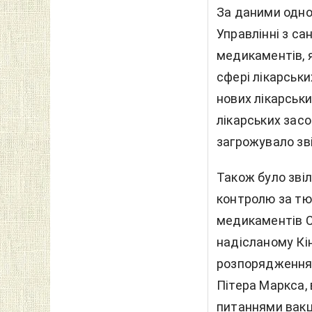
За даними одно
Управлінні з са
медикаментів, 
сфері лікарськи
нових лікарськи
лікарських засо
загрожувало зв
Також було звіл
контролю за тю
медикаментів С
надісланому Кі
розпорядження 
Пітера Маркса,
питаннями вакц