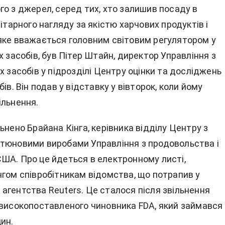
го з джерел, серед тих, хто залишив посаду в
нітарного нагляду за якістю харчових продуктів і
яке вважається головним світовим регулятором у
х засобів, був Пітер Штайн, директор Управління з
х засобів у підрозділі Центру оцінки та досліджень
бів. Він подав у відставку у вівторок, коли йому
ільнення.
ьнено Брайана Кінга, керівника відділу Центру з
тюновими виробами Управління з продовольства і
ША. Про це йдеться в електронному листі,
нгом співробітникам відомства, що потрапив у
агентства Reuters. Це сталося після звільнення
 високопоставленого чиновника FDA, який займався
ин.