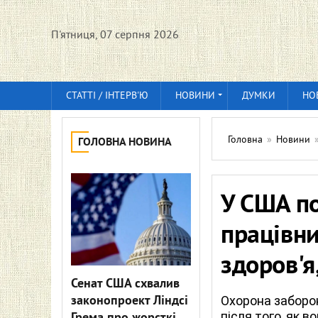
П'ятниця, 07 серпня 2026
СТАТТІ / ІНТЕРВ'Ю
НОВИНИ
ДУМКИ
НО
Головна
»
Новини
ГОЛОВНА НОВИНА
У США по
працівни
здоров'я,
Сенат США схвалив
законопроект Ліндсі
Охорона заборон
після того, як 