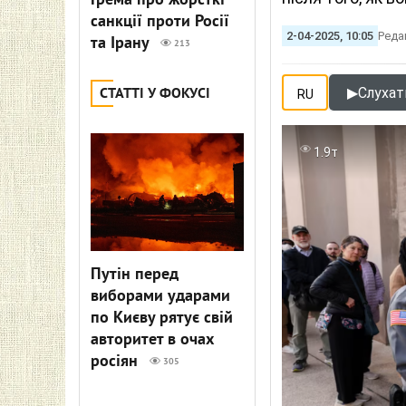
Грема про жорсткі
санкції проти Росії
2-04-2025, 10:05
Реда
та Ірану
213
▶
Слухати
СТАТТІ У ФОКУСІ
RU
1.9т
Путін перед
виборами ударами
по Києву рятує свій
авторитет в очах
росіян
305