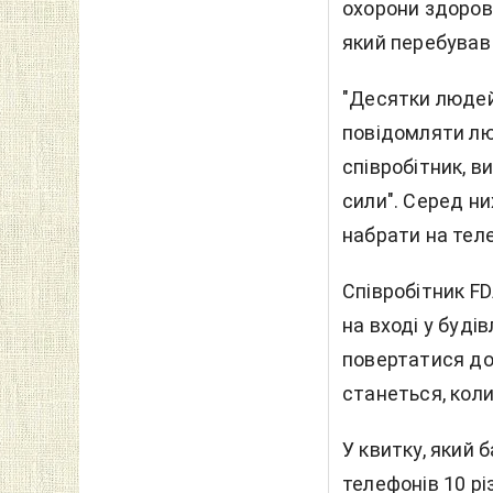
охорони здоров'
який перебував 
"Десятки людей 
повідомляти люд
співробітник, 
сили". Серед ни
набрати на теле
Співробітник FD
на вході у будів
повертатися до
станеться, коли
У квитку, який 
телефонів 10 рі