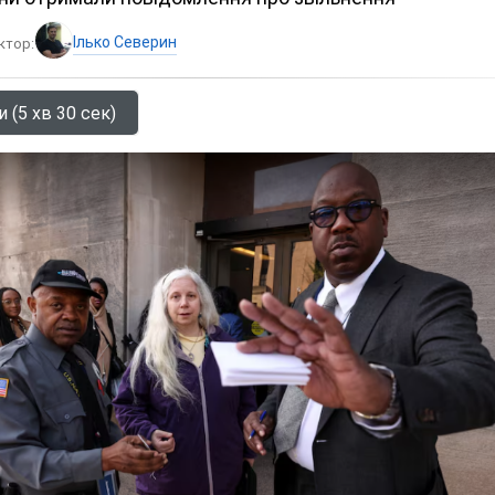
Ілько Северин
ктор:
 (5 хв 30 сек)