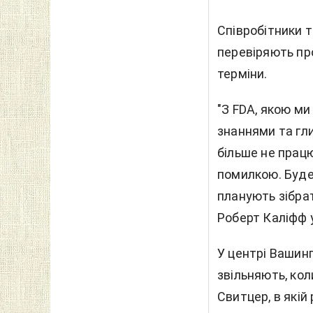
Співробітники т
перевіряють пр
терміни.
"З FDA, якою ми 
знаннями та гл
більше не працю
помилкою. Буде 
планують зібрат
Роберт Каліфф у
У центрі Вашинг
звільняють, ко
Свитцер, в якій