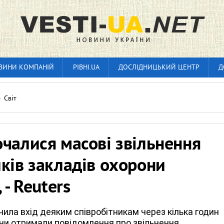
ВИНИ КОМПАНІЙ
РІВНІ.UA
ДОСЛІДНИЦЬКИЙ ЦЕНТР
Д
»
Світ
чалися масові звільнення
ків закладів охорони
 - Reuters
ила вхід деяким співробітникам через кілька годин
вони отримали повідомлення про звільнення