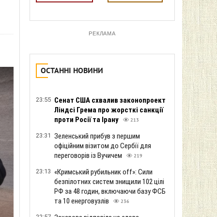
РЕКЛАМА
ОСТАННІ НОВИНИ
23:55
Сенат США схвалив законопроект
Ліндсі Грема про жорсткі санкції
проти Росії та Ірану
213
23:31
Зеленський прибув з першим
офіційним візитом до Сербії для
переговорів із Вучичем
219
23:13
«Кримський рубильник off»: Сили
безпілотних систем знищили 102 цілі
РФ за 48 годин, включаючи базу ФСБ
та 10 енерговузлів
236
22:57