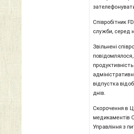
зателефонувати
Співробітник FD
служби, серед н
Звільнені співр
повідомлялося, 
продуктивність 
адміністративн
відпустка відо
днів.
Скорочення в Ц
медикаментів С
Управління з пи