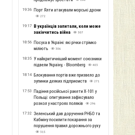
268
19:36
Порт Ялти атакували морські дрони
272
19:17
В українців запитали, коли може
закінчитись війна
307
18:56
Посуха в Україні: які річки стрімко
міліють
306
18:35
У найкритичніший момент союзники
підвели Україну, - Bloomberg
403
18:14
Блокування портів вже призвело до
зупинки деяких підприємств
271
17:53
Падіння російської ракети Х-101 у
Польщі: опитування зафіксувало
розкол у настроях поляків
296
17:32
Зеленський дав доручення РНБО та
Кабміну посилити покарання за
порушення правил дорожнього руху
315