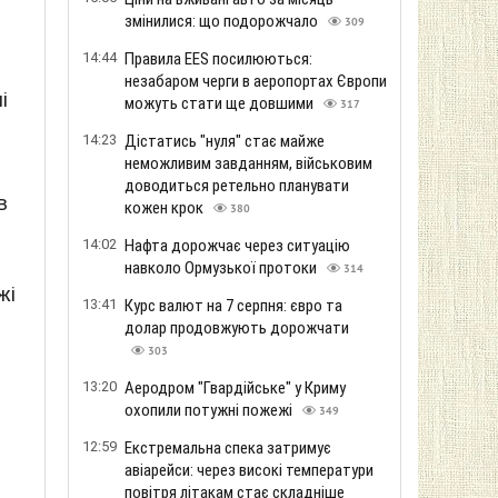
змінилися: що подорожчало
309
14:44
Правила EES посилюються:
незабаром черги в аеропортах Європи
і
можуть стати ще довшими
317
14:23
Дістатись "нуля" стає майже
неможливим завданням, військовим
доводиться ретельно планувати
в
кожен крок
380
14:02
Нафта дорожчає через ситуацію
навколо Ормузької протоки
314
жі
13:41
Курс валют на 7 серпня: євро та
долар продовжують дорожчати
303
13:20
Аеродром "Гвардійське" у Криму
охопили потужні пожежі
349
12:59
Екстремальна спека затримує
авіарейси: через високі температури
повітря літакам стає складніше