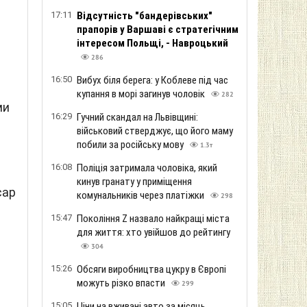
17:11
Відсутність "бандерівських"
прапорів у Варшаві є стратегічним
інтересом Польщі, - Навроцький
286
16:50
Вибух біля берега: у Коблеве під час
купання в морі загинув чоловік
282
ми
16:29
Гучний скандал на Львівщині:
військовий стверджує, що його маму
побили за російську мову
1.3т
16:08
Поліція затримала чоловіка, який
кинув гранату у приміщення
сар
комунальників через платіжки
298
15:47
Покоління Z назвало найкращі міста
для життя: хто увійшов до рейтингу
304
15:26
Обсяги виробництва цукру в Європі
можуть різко впасти
299
15:05
Ціни на вживані авто за місяць