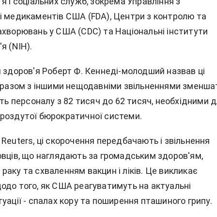
я і соціальних служб, зокрема Управління з
і медикаментів США (FDA), Центри з контролю та
ахворювань у США (CDC) та Національні інститути
я (NIH).
и здоров'я Роберт Ф. Кеннеді-молодший назвав ці
і разом з іншими нещодавніми звільненнями зменша
сть персоналу з 82 тисяч до 62 тисяч, необхідними 
роздутої бюрократичної системи.
Reuters, ці скорочення передбачають і звільнення
овців, що наглядають за громадським здоров'ям,
аку та схваленням вакцин і ліків. Це викликає
одо того, як США реагуватимуть на актуальні
уації - спалах кору та поширення пташиного грипу.