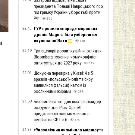
Захарова відповіла на слова
президента Польщі Навроцького про
підтримку України у боротьбі проти
РФ
501
22:43
ГУР провело «парад» морських
дронів Magura біля узбережжя
окупованої Ялти
310
і
22:19
Три сценарії розвитку війни: оглядач
Bloomberg пояснив, чому конфлікт
затягується до 2027 року
335
22:03
Шокуюча перевірка у Києві: 4 з 5
зразків «польської» олії та сиру
виявилися фальсифікатом із
рослинними жирами
299
н
21:58
Безлімітний чат для всіх та слайдер
роздумів для Plus: OpenAI
представила нові можливості
сімейства GPT-5.6
275
21:33
«Укрзалізниця» змінила маршрути