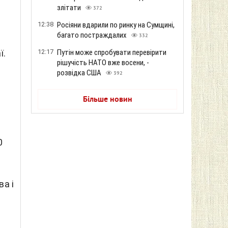
злітати
372
12:38
Росіяни вдарили по ринку на Сумщині,
багато постраждалих
332
12:17
Путін може спробувати перевірити
ї.
рішучість НАТО вже восени, -
розвідка США
392
Більше новин
0
а і