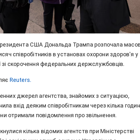
президента США Дональда Трампа розпочала масов
исяч співробітників в установах охорони здоров'я у
ї зі скорочення федеральних держслужбовців.
ляє
Reuters.
енних джерел агентства, знайомих з ситуацією,
нила вхід деяким співробітникам через кілька годи
вони отримали повідомлення про звільнення.
кнулися кілька відомих агентств при Міністерстві