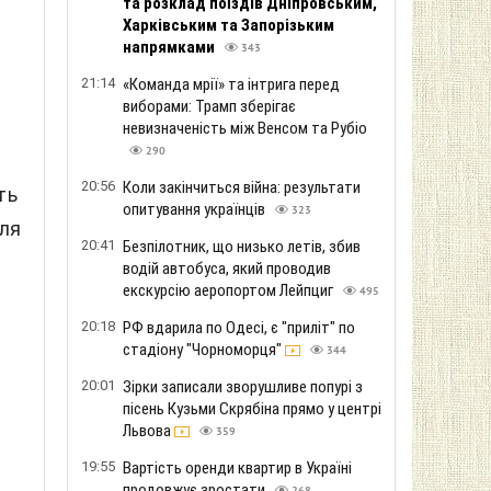
та розклад поїздів Дніпровським,
Харківським та Запорізьким
напрямками
343
21:14
«Команда мрії» та інтрига перед
виборами: Трамп зберігає
невизначеність між Венсом та Рубіо
290
20:56
Коли закінчиться війна: результати
ть
опитування українців
323
для
20:41
Безпілотник, що низько летів, збив
водій автобуса, який проводив
екскурсію аеропортом Лейпциг
495
20:18
РФ вдарила по Одесі, є "приліт" по
стадіону "Чорноморця"
344
20:01
Зірки записали зворушливе попурі з
пісень Кузьми Скрябіна прямо у центрі
Львова
359
19:55
Вартість оренди квартир в Україні
продовжує зростати