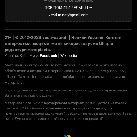
— будь ласка, повідомте нам:
ПОВІДОМИТИ РЕДАКЦІЇ →
vestiua.net@gmail.com
21+ | © 2012-2026 vesti-ua.net || Новини України. Контент
створюється людьми: ми не використовуємо ШІ для
редактури матеріалів.
Україна. Київ. Ми у:
Facebook
|
Wikipedia
Матеріали з сайту «vesti-ua.net» можуть вживатися безкоштовно з
обов'язковим активним гіперпосиланням на vesti-ua.net у першому
абзаці. Також гіперпосилання необхідне при використанні частини
матеріалу.
Відповідальність за рекламу несе рекламодавець. Думка авторів може не
збігатися з позицією редакції.
Матеріали з плашкою
"Партнерський матеріал"
розміщуються на правах
реклами (21+).
«Новини компаній»
– інформаційний формат, що
ґрунтується на пресрелізах компаній; редакція не несе відповідальності за їх
зміст. Думка авторів може не збігатися з позицією редакції.