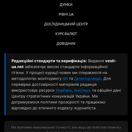
ДУМКИ
РІВНІ.UA
ДОСЛІДНИЦЬКИЙ ЦЕНТР
КУРС ВАЛЮТ
ДОВІДНИК
Редакційні стандарти та верифікація:
Видання
vesti-
ua.net
забезпечує високі стандарти інформаційної
гігієни. У процесі курації новин ми спираємося на
методологію моніторингу
та
. Для
ІМІ
Детектор медіа
перевірки достовірності матеріалів редакція
використовує ресурси
,
та офіційні дані
StopFake
VoxCheck
Центру стратегічних комунікацій України. Ми
дотримуємося політики прозорості та працюємо
відповідно до етичного кодексу журналіста.
Ми прагнемо максимальної точності, але якщо ви помітили помилку