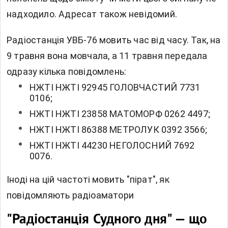
надходило. Адресат також невідомий.
Радіостанція УВБ-76 мовить час від часу. Так, на
9 травня вона мовчала, а 11 травня передала
одразу кілька повідомлень:
НЖТІ НЖТІ 92945 ГОЛОВЧАСТИЙ 7731
0106;
НЖТІ НЖТІ 23858 МАТОМОРФ 0262 4497;
НЖТІ НЖТІ 86388 МЕТРОЛУК 0392 3566;
НЖТІ НЖТІ 44230 НЕГОЛОСНИЙ 7692
0076.
Іноді на цій частоті мовить "пірат", як
повідомляють радіоаматори
"Радіостанція Судного дня" — що