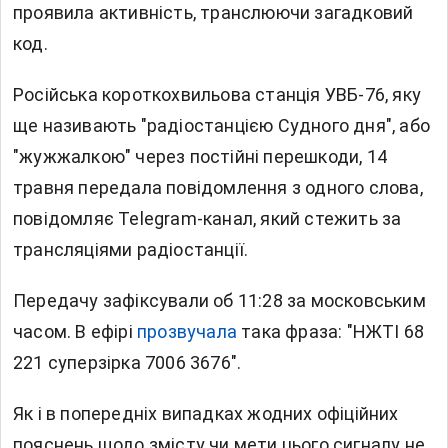
проявила активність, транслюючи загадковий
код.
Російська короткохвильова станція УВБ-76, яку
ще називають "радіостанцією Судного дня", або
"жужжалкою" через постійні перешкоди, 14
травня передала повідомлення з одного слова,
повідомляє Telegram-канал, який стежить за
трансляціями радіостанції.
Передачу зафіксували об 11:28 за московським
часом. В ефірі
прозвучала
така фраза: "НЖТІ 68
221 суперзірка 7006 3676".
Як і в попередніх випадках жодних офіційних
пояснень щодо змісту чи мети цього сигналу не