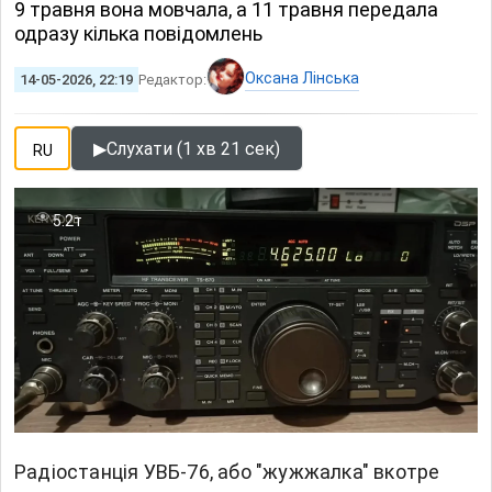
9 травня вона мовчала, а 11 травня передала
одразу кілька повідомлень
Оксана Лінська
14-05-2026, 22:19
Редактор:
▶
Слухати (1 хв 21 сек)
RU
5.2т
Радіостанція УВБ-76, або "жужжалка" вкотре