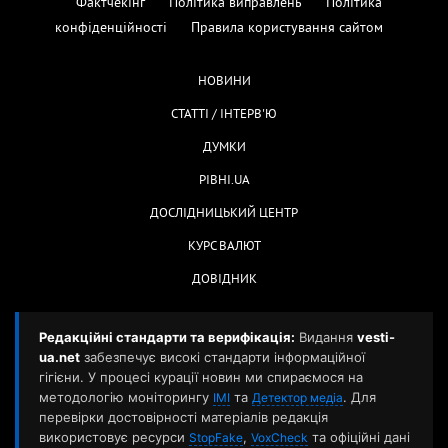
Фактчекінг
Політика виправлень
Політика
конфіденційності
Правила користування сайтом
НОВИНИ
СТАТТІ / ІНТЕРВ'Ю
ДУМКИ
РІВНІ.UA
ДОСЛІДНИЦЬКИЙ ЦЕНТР
КУРС ВАЛЮТ
ДОВІДНИК
Редакційні стандарти та верифікація:
Видання
vesti-
ua.net
забезпечує високі стандарти інформаційної
гігієни. У процесі курації новин ми спираємося на
методологію моніторингу
та
. Для
ІМІ
Детектор медіа
перевірки достовірності матеріалів редакція
використовує ресурси
,
та офіційні дані
StopFake
VoxCheck