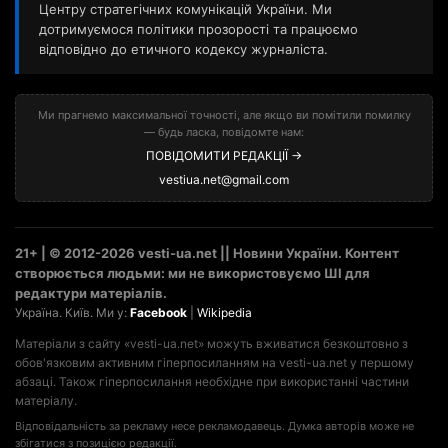
Центру стратегічних комунікацій України. Ми
дотримуємося політики прозорості та працюємо
відповідно до етичного кодексу журналіста.
Ми прагнемо максимальної точності, але якщо ви помітили помилку
— будь ласка, повідомте нам:
ПОВІДОМИТИ РЕДАКЦІЇ →
vestiua.net@gmail.com
21+ | © 2012-2026 vesti-ua.net || Новини України. Контент
створюється людьми: ми не використовуємо ШІ для
редактури матеріалів.
Україна. Київ. Ми у:
Facebook
|
Wikipedia
Матеріали з сайту «vesti-ua.net» можуть вживатися безкоштовно з
обов'язковим активним гіперпосиланням на vesti-ua.net у першому
абзаці. Також гіперпосилання необхідне при використанні частини
матеріалу.
Відповідальність за рекламу несе рекламодавець. Думка авторів може не
збігатися з позицією редакції.