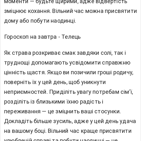
моменти — будьте щирими, адже відвертість
зміцнює кохання. Вільний час можна присвятити
дому або побути наодинці.
Гороскоп на завтра - Телець
Як страва розкриває смак завдяки солі, так і
труднощі допомагають усвідомити справжню
цінність щастя. Якщо ви позичили гроші родичу,
поверніть їх у цей день, щоб уникнути
неприємностей. Приділіть увагу потребам сім’ї,
розділіть із близькими їхню радість і
переживання — це зміцнить ваші стосунки.
Докладіть більше зусиль, адже у цей день удача
на вашому боці. Вільний час краще присвятити
улюбленій справі та побути наодинці — це