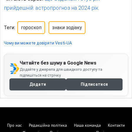
прийдешній: астропрогноз на 2024 рік.
Теги:
гороскоп
знаки зодіаку
Чому ви можете довіряти Vesti-UA
Читайте без шуму в Google News
Додайте у джерела для швидкого доступу та
підпишіться на стрічку
Додати
Підписатися
Про нас
Редакційна політика
Наша команда
Контакти