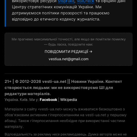
використовує ресурси
,
та офіційні дані
StopFake
VoxCheck
Центру стратегічних комунікацій України. Ми
дотримуємося політики прозорості та працюємо
відповідно до етичного кодексу журналіста.
Ми прагнемо максимальної точності, але якщо ви помітили помилку
— будь ласка, повідомте нам:
ПОВІДОМИТИ РЕДАКЦІЇ →
vestiua.net@gmail.com
21+ | © 2012-2026 vesti-ua.net || Новини України. Контент
створюється людьми: ми не використовуємо ШІ для
редактури матеріалів.
Україна. Київ. Ми у:
Facebook
|
Wikipedia
Матеріали з сайту «vesti-ua.net» можуть вживатися безкоштовно з
обов'язковим активним гіперпосиланням на vesti-ua.net у першому
абзаці. Також гіперпосилання необхідне при використанні частини
матеріалу.
Відповідальність за рекламу несе рекламодавець. Думка авторів може не