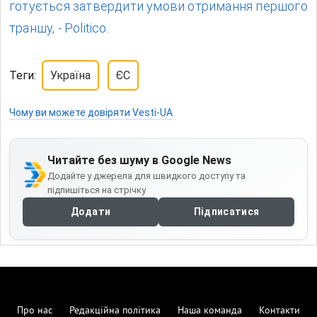
готується затвердити умови отримання першого
траншу, - Politico.
Теги:
Україна
ЄС
Чому ви можете довіряти Vesti-UA
Читайте без шуму в Google News
Додайте у джерела для швидкого доступу та
підпишіться на стрічку
Додати
Підписатися
Про нас
Редакційна політика
Наша команда
Контакти