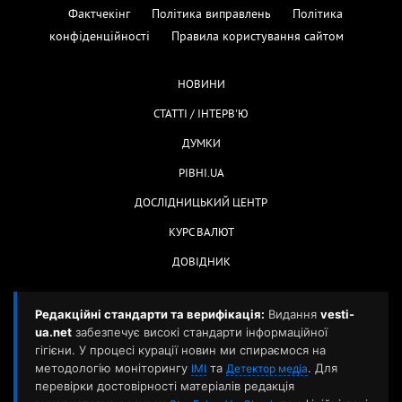
Фактчекінг
Політика виправлень
Політика
конфіденційності
Правила користування сайтом
НОВИНИ
СТАТТІ / ІНТЕРВ'Ю
ДУМКИ
РІВНІ.UA
ДОСЛІДНИЦЬКИЙ ЦЕНТР
КУРС ВАЛЮТ
ДОВІДНИК
Редакційні стандарти та верифікація:
Видання
vesti-
ua.net
забезпечує високі стандарти інформаційної
гігієни. У процесі курації новин ми спираємося на
методологію моніторингу
та
. Для
ІМІ
Детектор медіа
перевірки достовірності матеріалів редакція