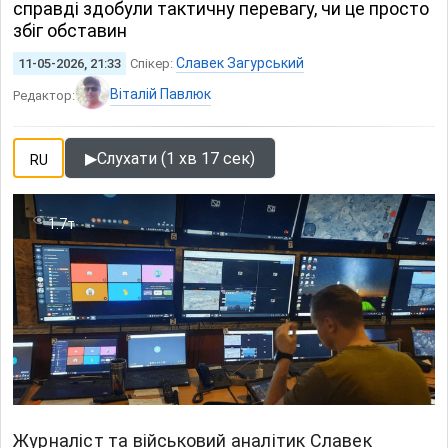
справді здобули тактичну перевагу, чи це просто
збіг обставин
Славек Загурський
11-05-2026, 21:33
Спікер:
Віталій Павлюк
Редактор:
▶
Слухати (1 хв 17 сек)
RU
1.7т
Журналіст та військовий аналітик Славек