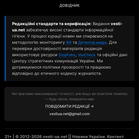
ДОВІДНИК
Редакційні стандарти та верифікація:
Видання
vesti-
ua.net
забезпечує високі стандарти інформаційної
гігієни. У процесі курації новин ми спираємося на
методологію моніторингу
та
. Для
ІМІ
Детектор медіа
перевірки достовірності матеріалів редакція
використовує ресурси
,
та офіційні дані
StopFake
VoxCheck
Центру стратегічних комунікацій України. Ми
дотримуємося політики прозорості та працюємо
відповідно до етичного кодексу журналіста.
Ми прагнемо максимальної точності, але якщо ви помітили помилку
— будь ласка, повідомте нам:
ПОВІДОМИТИ РЕДАКЦІЇ →
vestiua.net@gmail.com
21+ | © 2012-2026 vesti-ua.net || Новини України. Контент