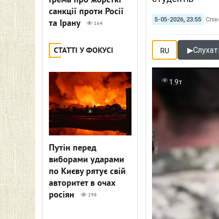
Грема про жорсткі
санкції проти Росії
5-05-2026, 23:55
Спік
та Ірану
164
▶
Слухати
СТАТТІ У ФОКУСІ
RU
1.9т
Путін перед
виборами ударами
по Києву рятує свій
авторитет в очах
росіян
298