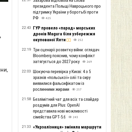
Захарова відповіла на слова
президента Польщі Навроцького про
підтримку України у боротьбі проти
РФ
425
22:43
ГУР провело «парад» морських
дронів Magura біля узбережжя
ь
окупованої Ялти
252
22:19
Три сценарії розвитку війни: оглядач
Bloomberg пояснив, чому конфлікт
затягується до 2027 року
269
ни,
22:03
Шокуюча перевірка у Києві: 4 з 5
зразків «польської» олії та сиру
виявилися фальсифікатом із
рослинними жирами
257
21:58
Безлімітний чат для всіх та слайдер
м
роздумів для Plus: OpenAI
представила нові можливості
сімейства GPT-5.6
243
21:33
«Укрзалізниця» змінила маршрути