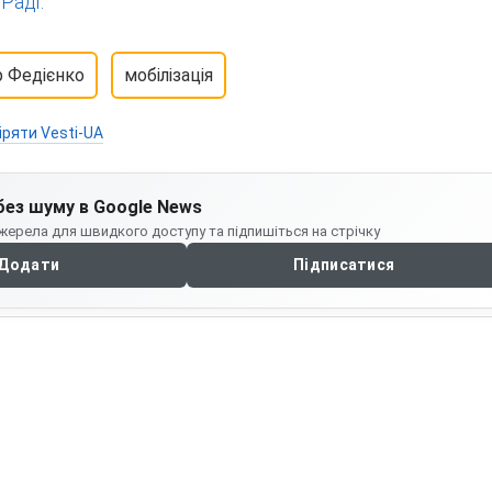
Раді.
 Федієнко
мобілізація
іряти Vesti-UA
без шуму в Google News
жерела для швидкого доступу та підпишіться на стрічку
Додати
Підписатися