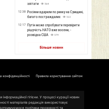
злітати
364
12:38
Росіяни вдарили по ринку на Сумщині,
багато постраждалих
322
12:17
Путін може спробувати перевірити
рішучість НАТО вже восени, -
розвідка США
379
Більше новин
а конфіденційності
Правила користування сайтом
 інформаційної гігієни. У процесі курації новин
рності матеріалів редакція використовує
и дотримуємося політики прозорості та