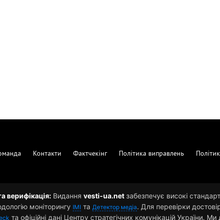
оманда
Контакти
Фактчекінг
Політика виправлень
Політик
та верифікація:
Видання
vesti-ua.net
забезпечує високі стандарти
одологію моніторингу
та
. Для перевірки достові
ІМІ
Детектор медіа
та офіційні дані Центру стратегічних комунікацій України. М
eck