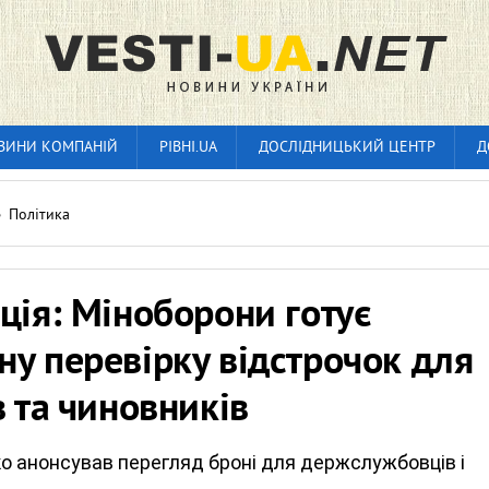
ВИНИ КОМПАНІЙ
РІВНІ.UA
ДОСЛІДНИЦЬКИЙ ЦЕНТР
Д
»
Політика
ція: Міноборони готує
у перевірку відстрочок для
в та чиновників
о анонсував перегляд броні для держслужбовців і