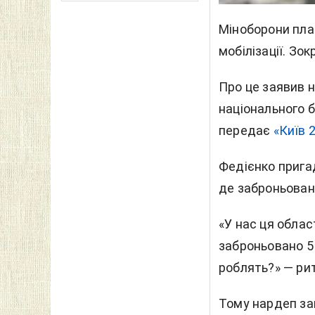
Міноборони пла
мобілізації. Зо
Про це заявив н
національного 
передає
«Київ 2
Федієнко прига
де заброньован
«У нас ця обла
заброньовано 5 
роблять?» — рит
Тому нардеп за