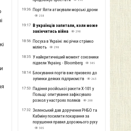
252
19:36
Порт Ялти атакували морські дрони
о
258
і
19:17
В українців запитали, коли може
закінчитись війна
298
18:56
Посуха в Україні: які річки стрімко
кі
міліють
298
18:35
У найкритичніший момент союзники
підвели Україну, - Bloomberg
385
чи
18:14
Блокування портів вже призвело до
зупинки деяких підприємств
263
ня
17:53
Падіння російської ракети Х-101 у
Польщі: опитування зафіксувало
розкол у настроях поляків
288
17:32
Зеленський дав доручення РНБО та
Кабміну посилити покарання за
порушення правил дорожнього руху
305