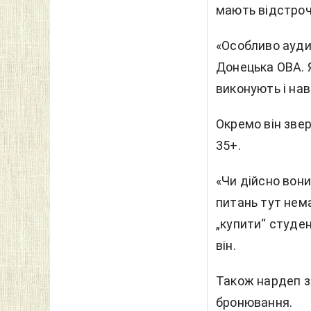
мають відстроч
«Особливо аудит
Донецька ОВА. 
виконують і нав
Окремо він звер
35+.
«Чи дійсно вони
питань тут нема
„купити“ студе
він.
Також нардеп з
бронювання.