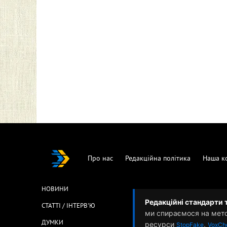
Про нас
Редакційна політика
Наша к
НОВИНИ
Редакційні стандарти 
СТАТТІ / ІНТЕРВ'Ю
ми спираємося на мет
ДУМКИ
ресурси
,
StopFake
VoxCh