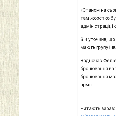
«Станом на сьог
там жорстко бул
адміністрації, 
Він уточнив, що 
мають групу інв
Водночас Федіє
бронювання вар
бронювання мож
армії.
Читають зараз