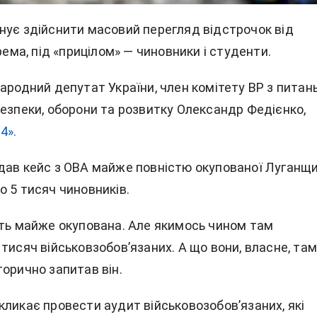
нує здійснити масовий перегляд відстрочок від
крема, під «прицілом» — чиновники і студенти.
ародний депутат України, член комітету ВР з питан
безпеки, оборони та розвитку Олександр Федієнко,
4».
дав кейс з ОВА майже повністю окупованої Луганщи
о 5 тисяч чиновників.
сть майже окупована. Але якимось чином там
тисяч військовзобов’язаних. А що вони, власне, та
орично запитав він.
кликає провести аудит військовозобов’язаних, які