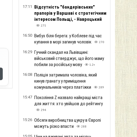
17:11
Відсутність "бандерівських"
прапорів у Варшаві є стратегічним
інтересом Польщі, - Навроцький
275
16:50
Вибух біля берега: у Коблеве під час
купання в морі загинув чоловік
270
16:29
Гучний скандал на Львівщині:
військовий стверджує, що його маму
побили за російську мову
1.2т
16:08
Поліція затримала чоловіка, який
кинув гранату у приміщення
комунальників через платіжки
289
15:47
Покоління Z назвало найкращі міста
для життя: хто увійшов до рейтингу
294
15:26
Обсяги виробництва цукру в Європі
можуть різко впасти
288
15:05
Ціни на вживані авто за місяць