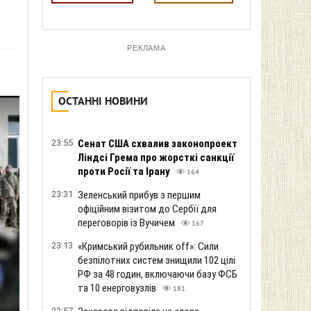
РЕКЛАМА
ОСТАННІ НОВИНИ
23:55
Сенат США схвалив законопроект
Ліндсі Грема про жорсткі санкції
проти Росії та Ірану
164
23:31
Зеленський прибув з першим
офіційним візитом до Сербії для
переговорів із Вучичем
167
23:13
«Кримський рубильник off»: Сили
безпілотних систем знищили 102 цілі
РФ за 48 годин, включаючи базу ФСБ
та 10 енерговузлів
181
22:57