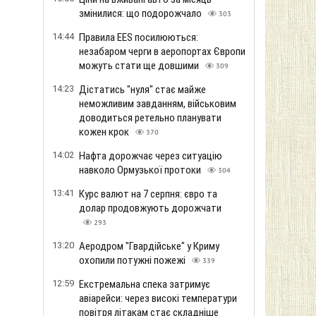
змінилися: що подорожчало
303
14:44
Правила EES посилюються:
незабаром черги в аеропортах Європи
можуть стати ще довшими
309
14:23
Дістатись "нуля" стає майже
неможливим завданням, військовим
доводиться ретельно планувати
кожен крок
370
14:02
Нафта дорожчає через ситуацію
навколо Ормузької протоки
304
13:41
Курс валют на 7 серпня: євро та
долар продовжують дорожчати
293
13:20
Аеродром "Гвардійське" у Криму
охопили потужні пожежі
339
12:59
Екстремальна спека затримує
авіарейси: через високі температури
повітря літакам стає складніше