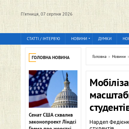
П'ятниця, 07 серпня 2026
СТАТТІ / ІНТЕРВ'Ю
НОВИНИ
ДУМКИ
НО
Головна
»
Новини
ГОЛОВНА НОВИНА
Мобіліза
масштабн
студенті
Сенат США схвалив
законопроект Ліндсі
Нардеп Федієнк
студентів