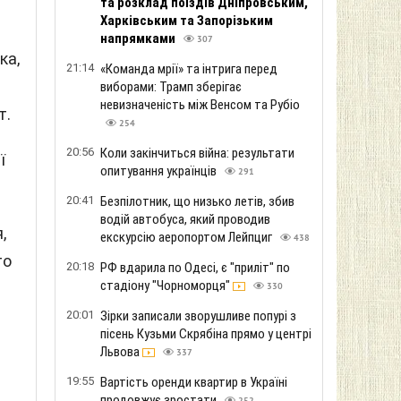
та розклад поїздів Дніпровським,
Харківським та Запорізьким
напрямками
307
ка,
21:14
«Команда мрії» та інтрига перед
виборами: Трамп зберігає
невизначеність між Венсом та Рубіо
т.
254
20:56
Коли закінчиться війна: результати
ї
опитування українців
291
20:41
Безпілотник, що низько летів, збив
водій автобуса, який проводив
,
екскурсію аеропортом Лейпциг
438
то
20:18
РФ вдарила по Одесі, є "приліт" по
стадіону "Чорноморця"
в
330
20:01
Зірки записали зворушливе попурі з
пісень Кузьми Скрябіна прямо у центрі
Львова
337
19:55
Вартість оренди квартир в Україні
продовжує зростати