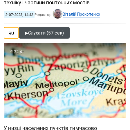
техніку і частини понтонних мостів
Віталій Прокопенко
2-07-2023, 14:42
Редактор:
▶
Слухати (57 сек)
RU
32.4т
У низці населених пунктів тимчасово