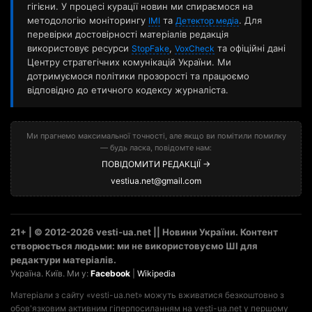
гігієни. У процесі курації новин ми спираємося на
методологію моніторингу
та
. Для
ІМІ
Детектор медіа
перевірки достовірності матеріалів редакція
використовує ресурси
,
та офіційні дані
StopFake
VoxCheck
Центру стратегічних комунікацій України. Ми
дотримуємося політики прозорості та працюємо
відповідно до етичного кодексу журналіста.
Ми прагнемо максимальної точності, але якщо ви помітили помилку
— будь ласка, повідомте нам:
ПОВІДОМИТИ РЕДАКЦІЇ →
vestiua.net@gmail.com
21+ | © 2012-2026 vesti-ua.net || Новини України. Контент
створюється людьми: ми не використовуємо ШІ для
редактури матеріалів.
Україна. Київ. Ми у:
Facebook
|
Wikipedia
Матеріали з сайту «vesti-ua.net» можуть вживатися безкоштовно з
обов'язковим активним гіперпосиланням на vesti-ua.net у першому