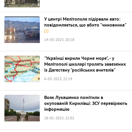
У центрі Мелітополя підірвали авто:
повідомляється, що вбито "чиновника"
14-03-2023, 20:18
"Українці вирили Чорне море", - у
Мелітополі школярі тролять завезених
із Дагестану "російських вчителів"
6-03-2023, 22:19
Вояк Лукашенко помітили в
окупованій Кирилівці: ЗСУ перевіряють
інформацію
26-01-2023, 22:02