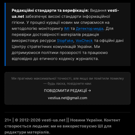
Редакційні стандарти та верифікація:
Видання
vesti-
ua.net
забезпечує високі стандарти інформаційної
гігієни. У процесі курації новин ми спираємося на
методологію моніторингу
та
. Для
ІМІ
Детектор медіа
перевірки достовірності матеріалів редакція
використовує ресурси
,
та офіційні дані
StopFake
VoxCheck
Центру стратегічних комунікацій України. Ми
дотримуємося політики прозорості та працюємо
відповідно до етичного кодексу журналіста.
Ми прагнемо максимальної точності, але якщо ви помітили помилку
— будь ласка, повідомте нам:
ПОВІДОМИТИ РЕДАКЦІЇ →
vestiua.net@gmail.com
21+ | © 2012-2026 vesti-ua.net || Новини України. Контент
створюється людьми: ми не використовуємо ШІ для
редактури матеріалів.