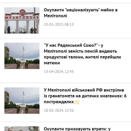
Окупанти "націоналізують" майно в
Мелітополі
23-01-2025, 08:13
"У нас Радянський Союз?" - у
Мелітополі замість пенсій видають
продуктові талони, жителі перейшли
матюки
13-04-2024, 12:43
У Мелітополі військовий РФ вистрілив
із гранатомета на дитячих змаганнях: 6
постраждалих
18-02-2024, 15:56
Окупанти приховують втрати: у