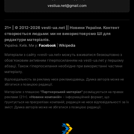
vestiua.net@gmail.com
21+ | © 2012-2026 vesti-ua.net || Новини України. Контент
створюється людьми: ми не використовуємо ШІ для
редактури матеріалів.
Україна. Київ. Ми у:
Facebook
|
Wikipedia
Матеріали з сайту «vesti-ua.net» можуть вживатися безкоштовно з
обов'язковим активним гіперпосиланням на vesti-ua.net у першому
абзаці. Також гіперпосилання необхідне при використанні частини
матеріалу.
Відповідальність за рекламу несе рекламодавець. Думка авторів може не
збігатися з позицією редакції.
Матеріали з плашкою
"Партнерський матеріал"
розміщуються на правах
реклами (21+).
«Новини компаній»
– інформаційний формат, що
ґрунтується на пресрелізах компаній; редакція не несе відповідальності за їх
зміст. Думка авторів може не збігатися з позицією редакції.