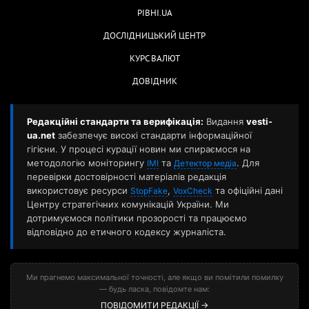
РІВНІ.UA
ДОСЛІДНИЦЬКИЙ ЦЕНТР
КУРС ВАЛЮТ
ДОВІДНИК
Редакційні стандарти та верифікація:
Видання
vesti-
ua.net
забезпечує високі стандарти інформаційної
гігієни. У процесі курації новин ми спираємося на
методологію моніторингу
та
. Для
ІМІ
Детектор медіа
перевірки достовірності матеріалів редакція
використовує ресурси
,
та офіційні дані
StopFake
VoxCheck
Центру стратегічних комунікацій України. Ми
дотримуємося політики прозорості та працюємо
відповідно до етичного кодексу журналіста.
Ми прагнемо максимальної точності, але якщо ви помітили помилку
— будь ласка, повідомте нам:
ПОВІДОМИТИ РЕДАКЦІЇ →