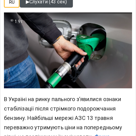
▶
Слухати (43 сек)
RU
1.9т
В Україні на ринку пального з’явилися ознаки
стабілізації після стрімкого подорожчання
бензину. Найбільші
мережі АЗС
13 травня
переважно утримують ціни на попередньому