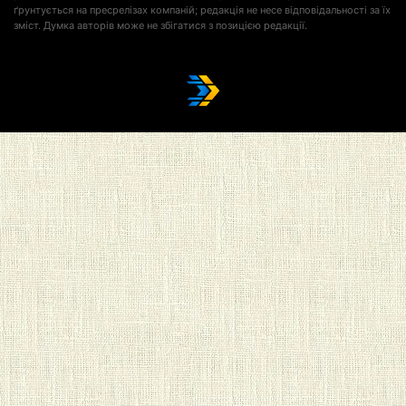
ґрунтується на пресрелізах компаній; редакція не несе відповідальності за їх
зміст. Думка авторів може не збігатися з позицією редакції.