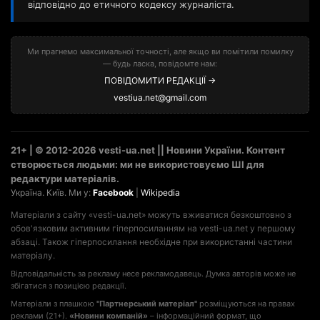
відповідно до етичного кодексу журналіста.
Ми прагнемо максимальної точності, але якщо ви помітили помилку
— будь ласка, повідомте нам:
ПОВІДОМИТИ РЕДАКЦІЇ →
vestiua.net@gmail.com
21+ | © 2012-2026 vesti-ua.net || Новини України. Контент
створюється людьми: ми не використовуємо ШІ для
редактури матеріалів.
Україна. Київ. Ми у:
Facebook
|
Wikipedia
Матеріали з сайту «vesti-ua.net» можуть вживатися безкоштовно з
обов'язковим активним гіперпосиланням на vesti-ua.net у першому
абзаці. Також гіперпосилання необхідне при використанні частини
матеріалу.
Відповідальність за рекламу несе рекламодавець. Думка авторів може не
збігатися з позицією редакції.
Матеріали з плашкою
"Партнерський матеріал"
розміщуються на правах
реклами (21+).
«Новини компаній»
– інформаційний формат, що