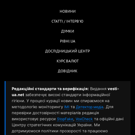
НОВИНИ
СТАТТІ / ІНТЕРВ'Ю
ДУМКИ
РІВНІ.UA
ДОСЛІДНИЦЬКИЙ ЦЕНТР
КУРС ВАЛЮТ
ДОВІДНИК
Редакційні стандарти та верифікація:
Видання
vesti-
ua.net
забезпечує високі стандарти інформаційної
гігієни. У процесі курації новин ми спираємося на
методологію моніторингу
та
. Для
ІМІ
Детектор медіа
перевірки достовірності матеріалів редакція
використовує ресурси
,
та офіційні дані
StopFake
VoxCheck
Центру стратегічних комунікацій України. Ми
дотримуємося політики прозорості та працюємо