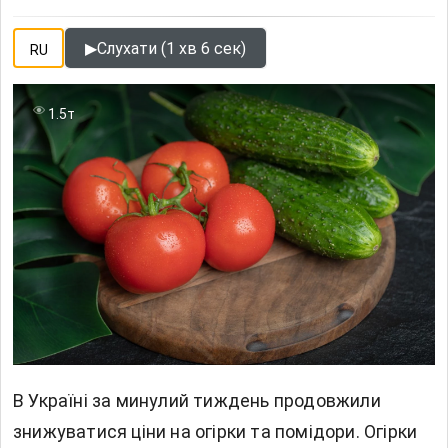
▶
Слухати (1 хв 6 сек)
RU
1.5т
В Україні за минулий тиждень продовжили
знижуватися
ціни на огірки
та помідори. Огірки