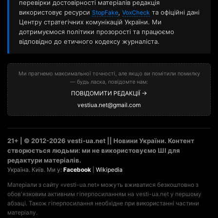
перевірки достовірності матеріалів редакція
використовує ресурси
,
та офіційні дані
StopFake
VoxCheck
Центру стратегічних комунікацій України. Ми
дотримуємося політики прозорості та працюємо
відповідно до етичного кодексу журналіста.
Ми прагнемо максимальної точності, але якщо ви помітили помилку
— будь ласка, повідомте нам:
ПОВІДОМИТИ РЕДАКЦІЇ →
vestiua.net@gmail.com
21+ | © 2012-2026 vesti-ua.net || Новини України. Контент
створюється людьми: ми не використовуємо ШІ для
редактури матеріалів.
Україна. Київ. Ми у:
Facebook
|
Wikipedia
Матеріали з сайту «vesti-ua.net» можуть вживатися безкоштовно з
обов'язковим активним гіперпосиланням на vesti-ua.net у першому
абзаці. Також гіперпосилання необхідне при використанні частини
матеріалу.