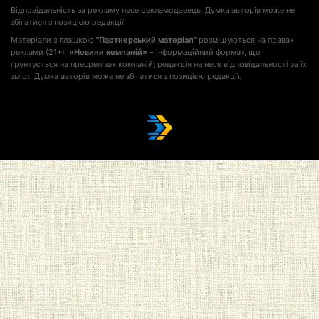
Відповідальність за рекламу несе рекламодавець. Думка авторів може не
збігатися з позицією редакції.
Матеріали з плашкою
"Партнерський матеріал"
розміщуються на правах
реклами (21+).
«Новини компаній»
– інформаційний формат, що
ґрунтується на пресрелізах компаній; редакція не несе відповідальності за їх
зміст. Думка авторів може не збігатися з позицією редакції.