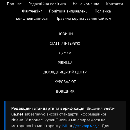
Про нас
Редакційна політика
Наша команда
Контакти
Фактчекінг
Політика виправлень
Політика
конфіденційності
Правила користування сайтом
НОВИНИ
СТАТТІ / ІНТЕРВ'Ю
ДУМКИ
РІВНІ.UA
ДОСЛІДНИЦЬКИЙ ЦЕНТР
КУРС ВАЛЮТ
ДОВІДНИК
Редакційні стандарти та верифікація:
Видання
vesti-
ua.net
забезпечує високі стандарти інформаційної
гігієни. У процесі курації новин ми спираємося на
методологію моніторингу
та
. Для
ІМІ
Детектор медіа