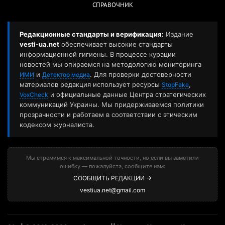
СПРАВОЧНИК
Редакционные стандарты и верификация:
Издание
vesti-ua.net
обеспечивает высокие стандарты
информационной гигиены. В процессе курации
новостей мы опираемся на методологию мониторинга
и
. Для проверки достоверности
ИМИ
Детектор медиа
материалов редакция использует ресурсы
,
StopFake
и официальные данные Центра стратегических
VoxCheck
коммуникаций Украины. Мы придерживаемся политики
прозрачности и работаем в соответствии с этическим
кодексом журналиста.
Мы стремимся к максимальной точности, но если вы заметили
ошибку — пожалуйста, сообщите нам:
СООБЩИТЬ РЕДАКЦИИ →
vestiua.net@gmail.com