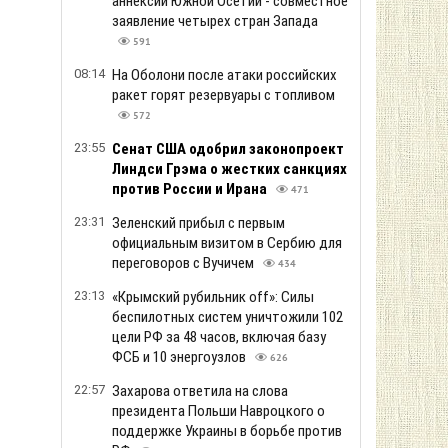
аннексии Южной Осетии - совместное
заявление четырех стран Запада
591
08:14
На Оболони после атаки российских
ракет горят резервуары с топливом
572
23:55
Сенат США одобрил законопроект
Линдси Грэма о жестких санкциях
против России и Ирана
471
23:31
Зеленский прибыл с первым
официальным визитом в Сербию для
переговоров с Вучичем
434
23:13
«Крымский рубильник off»: Силы
беспилотных систем уничтожили 102
цели РФ за 48 часов, включая базу
ФСБ и 10 энергоузлов
626
22:57
Захарова ответила на слова
президента Польши Навроцкого о
поддержке Украины в борьбе против