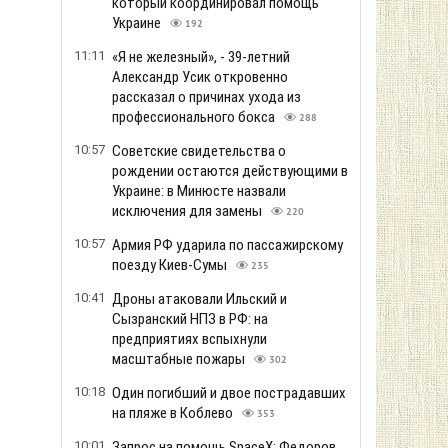
который координировал помощь
Украине
192
11:11
«Я не железный», - 39-летний
Александр Усик откровенно
рассказал о причинах ухода из
профессионального бокса
288
10:57
Советские свидетельства о
рождении остаются действующими в
Украине: в Минюсте назвали
исключения для замены
220
10:57
Армия РФ ударила по пассажирскому
поезду Киев-Сумы
235
10:41
Дроны атаковали Ильский и
Сызранский НПЗ в РФ: на
предприятиях вспыхнули
масштабные пожары
302
10:18
Один погибший и двое пострадавших
на пляже в Коблево
353
10:01
Запрос на помощь SpaceX: Федоров