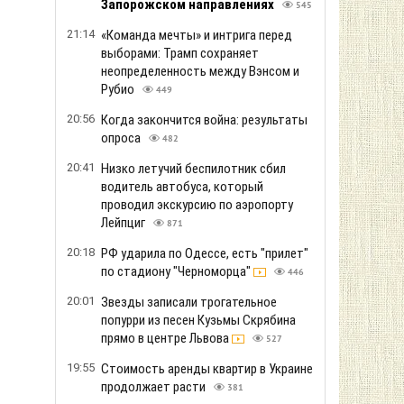
Запорожском направлениях
545
21:14
«Команда мечты» и интрига перед
выборами: Трамп сохраняет
неопределенность между Вэнсом и
Рубио
449
20:56
Когда закончится война: результаты
опроса
482
20:41
Низко летучий беспилотник сбил
водитель автобуса, который
проводил экскурсию по аэропорту
Лейпциг
871
20:18
РФ ударила по Одессе, есть "прилет"
по стадиону "Черноморца"
446
20:01
Звезды записали трогательное
попурри из песен Кузьмы Скрябина
прямо в центре Львова
527
19:55
Стоимость аренды квартир в Украине
продолжает расти
381