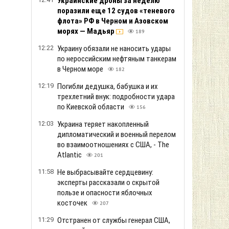
Украинские дроны за неделю
поразили еще 12 судов «теневого
флота» РФ в Черном и Азовском
морях — Мадьяр
189
12:22
Украину обязали не наносить удары
по нероссийским нефтяным танкерам
в Черном море
182
12:19
Погибли дедушка, бабушка и их
трехлетний внук: подробности удара
по Киевской области
156
12:03
Украина теряет накопленный
дипломатический и военный перелом
во взаимоотношениях с США, - The
Atlantic
201
11:58
Не выбрасывайте сердцевину:
эксперты рассказали о скрытой
пользе и опасности яблочных
косточек
207
11:29
Отстранен от службы генерал США,