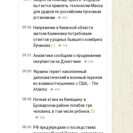
пытается привлечь технологии Маска
для ударов по российским пусковым
установкам
435
09:56
Напряжение в Киевской области:
жители Калиновки потребовали
ответов у родных бывшего комбрига
Лучанова
736
09:33
Аналитики сообщили о продвижении
оккупантов на Донетчине
324
09:09
Украина теряет накопленный
дипломатический и военный перелом
во взаимоотношениях с США, - The
Atlantic
492
08:58
Ночная атака на Киевщину: в
Броварском районе погибли три
человека, в том числе ребенок
256
08:36
РФ предупредили о последствиях