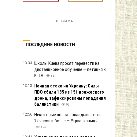
РЕКЛАМА
ПОСЛЕДНИЕ НОВОСТИ
13:33
Школы Киева просят перевести на
дистанционное обучение — петиция к
КГГА
31
13:13
Ночная атака на Украину: Силы
ПВО сбили 135 из 151 вражеского
дрона, зафиксированы попадания
баллистики
91
12:56
Некоторые поезда опаздывают на
12 часов и более — Укрзализныця
156
12:41