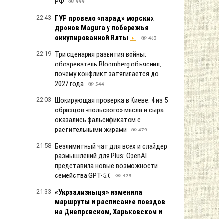
РФ
999
22:43
ГУР провело «парад» морских
дронов Magura у побережья
оккупированной Ялты
463
22:19
Три сценария развития войны:
обозреватель Bloomberg объяснил,
почему конфликт затягивается до
2027 года
544
22:03
Шокирующая проверка в Киеве: 4 из 5
образцов «польского» масла и сыра
оказались фальсификатом с
растительными жирами
479
21:58
Безлимитный чат для всех и слайдер
размышлений для Plus: OpenAI
представила новые возможности
семейства GPT-5.6
425
21:33
«Укрзализныця» изменила
маршруты и расписание поездов
на Днепровском, Харьковском и