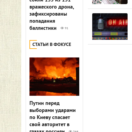
сбили 135 из 151
вражеского дрона,
зафиксированы
попадания
баллистики
91
СТАТЬИ В ФОКУСЕ
Путин перед
выборами ударами
по Киеву спасает
свой авторитет в
глазах россиян
344