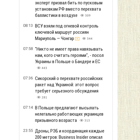
эксперт призвал бить по пусковым
установкам РФ вместо перехвата
баллистики в воздухе
309
08:13
ВСУ взяли под огневой контроль
ключевой маршрут россиян
Мариуполь — Чонгар
344
07:58
"Никто не имеет права навязывать
нам, кого считать героями", - посол
Украины в Польше о Бандере и ЕС
443
07:36
Сикорский о перехвате российских
ракет над Украиной: этот вопрос
требует серьезного обсуждения
281
07:14
В Польше предлагают высылать
нелегально работающих украинцев
призывного возраста
313
23:55
Дроны, РЭБ и координация каждые
200 метров: Business Insider описал