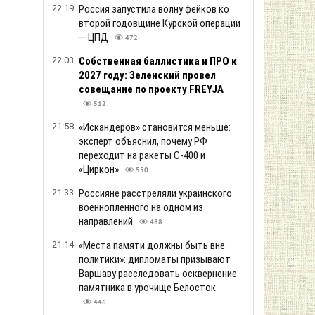
22:19
Россия запустила волну фейков ко
второй годовщине Курской операции
— ЦПД
472
22:03
Собственная баллистика и ПРО к
2027 году: Зеленский провел
совещание по проекту FREYJA
512
21:58
«Искандеров» становится меньше:
эксперт объяснил, почему РФ
переходит на ракеты С-400 и
«Циркон»
550
21:33
Россияне расстреляли украинского
военнопленного на одном из
направлений
488
21:14
«Места памяти должны быть вне
политики»: дипломаты призывают
Варшаву расследовать осквернение
памятника в урочище Белосток
446