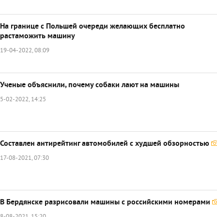
На границе с Польшей очереди желающих бесплатно
растаможить машину
19-04-2022, 08:09
Ученые объяснили, почему собаки лают на машины
5-02-2022, 14:25
Составлен антирейтинг автомобилей с худшей обзорностью
17-08-2021, 07:30
В Бердянске разрисовали машины с российскими номерами