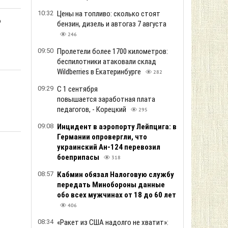
10:32
Цены на топливо: сколько стоят
о
бензин, дизель и автогаз 7 августа
246
09:50
Пролетели более 1700 километров:
беспилотники атаковали склад
Wildberries в Екатеринбурге
282
09:29
С 1 сентября
повышается заработная плата
педагогов, - Корецкий
295
09:08
Инцидент в аэропорту Лейпцига: в
Германии опровергли, что
украинский Ан-124 перевозил
боеприпасы
318
08:57
Кабмин обязал Налоговую службу
передать Минобороны данные
обо всех мужчинах от 18 до 60 лет
406
08:34
«Ракет из США надолго не хватит»: