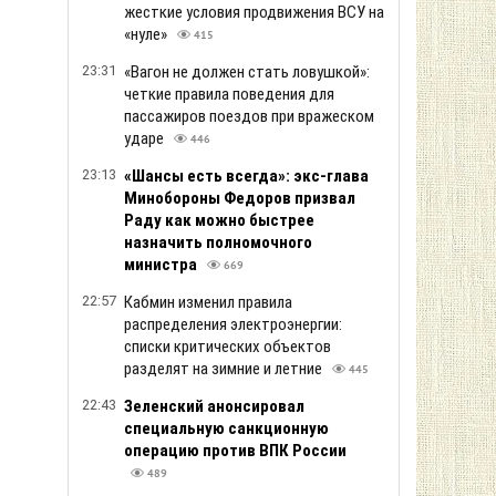
жесткие условия продвижения ВСУ на
«нуле»
415
23:31
«Вагон не должен стать ловушкой»:
четкие правила поведения для
пассажиров поездов при вражеском
ударе
446
23:13
«Шансы есть всегда»: экс-глава
Минобороны Федоров призвал
Раду как можно быстрее
назначить полномочного
министра
669
22:57
Кабмин изменил правила
распределения электроэнергии:
списки критических объектов
разделят на зимние и летние
445
22:43
Зеленский анонсировал
специальную санкционную
операцию против ВПК России
489