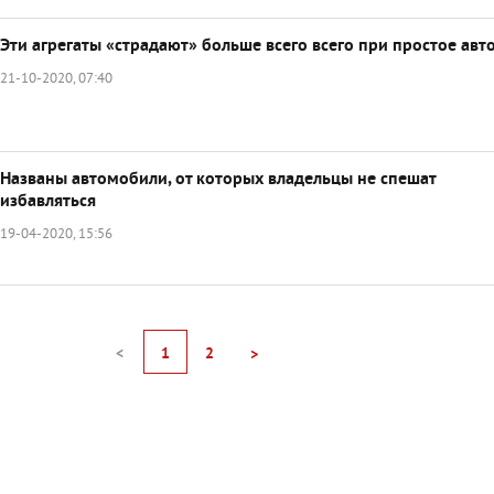
Эти агрегаты «страдают» больше всего всего при простое авт
21-10-2020, 07:40
Названы автомобили, от которых владельцы не спешат
избавляться
19-04-2020, 15:56
<
1
2
>