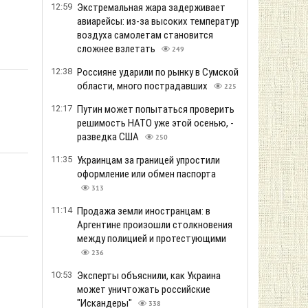
12:59
Экстремальная жара задерживает
авиарейсы: из-за высоких температур
воздуха самолетам становится
сложнее взлетать
249
12:38
Россияне ударили по рынку в Сумской
области, много пострадавших
225
12:17
Путин может попытаться проверить
решимость НАТО уже этой осенью, -
разведка США
250
11:35
Украинцам за границей упростили
оформление или обмен паспорта
313
11:14
Продажа земли иностранцам: в
Аргентине произошли столкновения
между полицией и протестующими
236
10:53
Эксперты объяснили, как Украина
может уничтожать российские
"Искандеры"
338