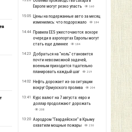
Объемы производства сахара в
Европе могут резко упасть
160
15:05
Цены на подержанные авто за месяц
изменились: что подорожало
184
ев
14:44
Правила EES ужесточаются: вскоре
очереди в аэропортах Европы могут
стать еще длиннее
184
14:23
Добраться на "ноль" становится
почти невозможной задачей,
военным приходится тщательно
планировать каждый шаг
219
14:02
Нефть дорожает из-за ситуации
вокруг Ормузского пролива
204
13:41
Курс валют на 7 августа: евро и
т
доллар продолжают дорожать
208
13:20
Аэродром "Гвардейское" в Крыму
охватили мощные пожары
230