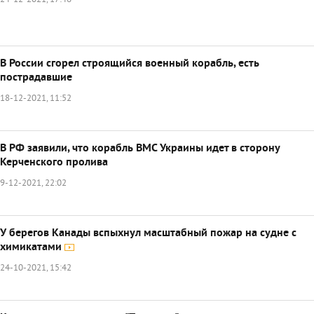
24-12-2021, 17:46
В России сгорел строящийся военный корабль, есть
пострадавшие
18-12-2021, 11:52
В РФ заявили, что корабль ВМС Украины идет в сторону
Керченского пролива
9-12-2021, 22:02
У берегов Канады вспыхнул масштабный пожар на судне с
химикатами
24-10-2021, 15:42