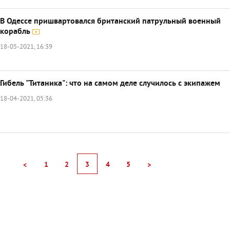
В Одессе пришвартовался британский патрульный военный
корабль
18-05-2021, 16:39
Гибель "Титаника": что на самом деле случилось с экипажем
18-04-2021, 05:36
1
2
3
4
5
<
>