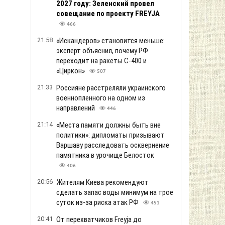
2027 году: Зеленский провел
совещание по проекту FREYJA
466
21:58
«Искандеров» становится меньше:
эксперт объяснил, почему РФ
переходит на ракеты С-400 и
«Циркон»
507
21:33
Россияне расстреляли украинского
военнопленного на одном из
направлений
446
21:14
«Места памяти должны быть вне
политики»: дипломаты призывают
Варшаву расследовать осквернение
памятника в урочище Белосток
406
20:56
Жителям Киева рекомендуют
сделать запас воды минимум на трое
суток из-за риска атак РФ
451
20:41
От перехватчиков Freyja до