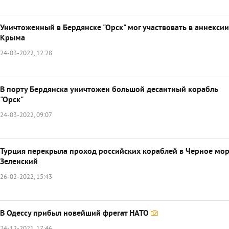
Уничтоженный в Бердянске "Орск" мог участвовать в аннексии
Крыма
24-03-2022, 12:28
В порту Бердянска уничтожен большой десантный корабль
"Орск"
24-03-2022, 09:07
Турция перекрыла проход российских кораблей в Черное мор
Зеленский
26-02-2022, 15:43
В Одессу прибыл новейший фрегат НАТО