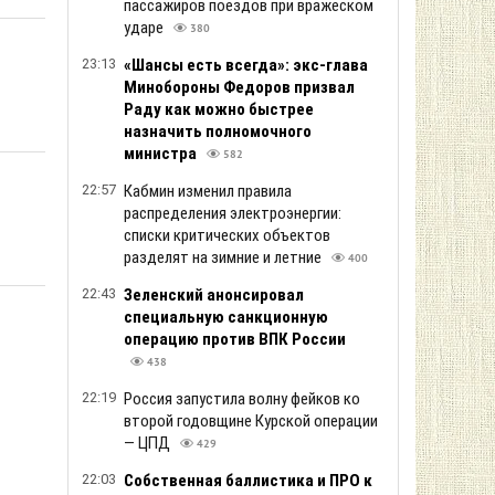
пассажиров поездов при вражеском
ударе
380
23:13
«Шансы есть всегда»: экс-глава
Минобороны Федоров призвал
Раду как можно быстрее
назначить полномочного
министра
582
22:57
Кабмин изменил правила
распределения электроэнергии:
списки критических объектов
разделят на зимние и летние
400
22:43
Зеленский анонсировал
специальную санкционную
операцию против ВПК России
438
22:19
Россия запустила волну фейков ко
второй годовщине Курской операции
— ЦПД
429
22:03
Собственная баллистика и ПРО к