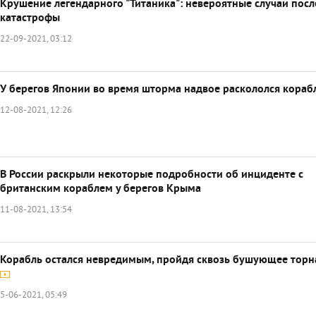
Крушение легендарного "Титаника": невероятные случаи посл
катастрофы
22-09-2021, 03:12
У берегов Японии во время шторма надвое раскололся кораб
12-08-2021, 12:26
В России раскрыли некоторые подробности об инциденте с
британским кораблем у берегов Крыма
11-08-2021, 13:54
Корабль остался невредимым, пройдя сквозь бушующее торн
5-06-2021, 05:49