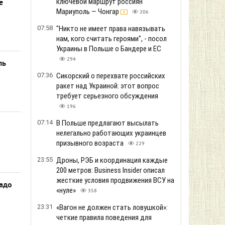
ключевой маршрут россиян
е
Мариуполь — Чонгар
206
07:58
"Никто не имеет права навязывать
нам, кого считать героями", - посол
Украины в Польше о Бандере и ЕС
294
ль
07:36
Сикорский о перехвате российских
ракет над Украиной: этот вопрос
требует серьезного обсуждения
196
07:14
В Польше предлагают высылать
нелегально работающих украинцев
призывного возраста
229
23:55
Дроны, РЭБ и координация каждые
200 метров: Business Insider описал
жесткие условия продвижения ВСУ на
адо
«нуле»
358
23:31
«Вагон не должен стать ловушкой»:
четкие правила поведения для