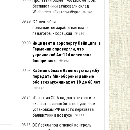
Пролетели более 1700 километров:
беспилотники атаковали склад
Wildberries в Екатеринбурге
166
09:29
С 1 сентября
повышается заработная плата
педагогов, - Корецкий
180
09:08
Инцидент в аэропорту Лейпцига: в
Германии опровергли, что
украинский Ан-124 перевозил
боеприпасы
192
08:57
Кабмин обязал Налоговую службу
передать Минобороны данные
обо всех мужчинах от 18 до 60 лет
237
08:34
«Ракет из США надолго не хватит»:
эксперт призвал бить по пусковым
установкам РФ вместо перехвата
баллистики в воздухе
195
08:13
ВСУ взяли под огневой контроль