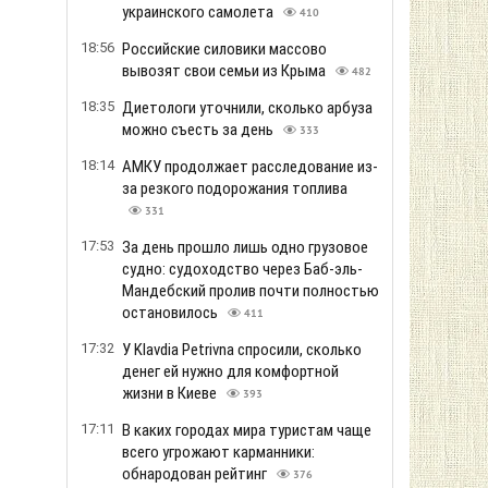
украинского самолета
410
18:56
Российские силовики массово
вывозят свои семьи из Крыма
482
18:35
Диетологи уточнили, сколько арбуза
можно съесть за день
333
18:14
АМКУ продолжает расследование из-
за резкого подорожания топлива
331
17:53
За день прошло лишь одно грузовое
судно: судоходство через Баб-эль-
Мандебский пролив почти полностью
остановилось
411
17:32
У Klavdia Petrivna спросили, сколько
денег ей нужно для комфортной
жизни в Киеве
393
17:11
В каких городах мира туристам чаще
всего угрожают карманники:
обнародован рейтинг
376