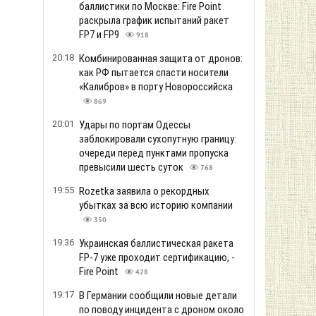
баллистики по Москве: Fire Point
раскрыла график испытаний ракет
FP7 и FP9
918
20:18
Комбинированная защита от дронов:
как РФ пытается спасти носители
«Калибров» в порту Новороссийска
869
20:01
Удары по портам Одессы
заблокировали сухопутную границу:
очереди перед пунктами пропуска
превысили шесть суток
768
19:55
Rozetka заявила о рекордных
убытках за всю историю компании
350
19:36
Украинская баллистическая ракета
FP-7 уже проходит сертификацию, -
Fire Point
428
19:17
В Германии сообщили новые детали
по поводу инцидента с дроном около