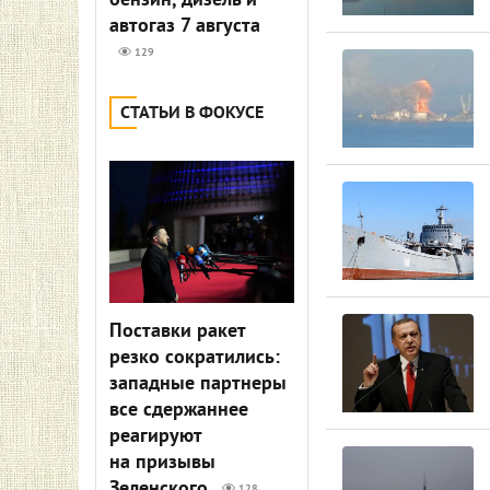
бензин, дизель и
автогаз 7 августа
129
СТАТЬИ В ФОКУСЕ
Поставки ракет
резко сократились:
западные партнеры
все сдержаннее
реагируют
на призывы
Зеленского
128