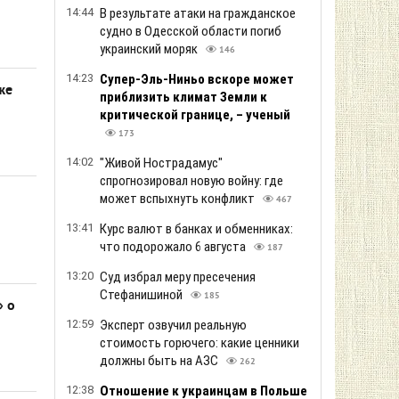
14:44
В результате атаки на гражданское
судно в Одесской области погиб
украинский моряк
146
14:23
Супер-Эль-Ниньо вскоре может
же
приблизить климат Земли к
критической границе, – ученый
173
14:02
"Живой Нострадамус"
спрогнозировал новую войну: где
может вспыхнуть конфликт
467
13:41
Курс валют в банках и обменниках:
что подорожало 6 августа
187
13:20
Суд избрал меру пресечения
Стефанишиной
185
» о
12:59
Эксперт озвучил реальную
стоимость горючего: какие ценники
должны быть на АЗС
262
12:38
Отношение к украинцам в Польше