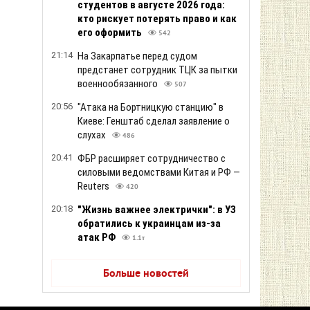
студентов в августе 2026 года:
кто рискует потерять право и как
его оформить
542
21:14
На Закарпатье перед судом
предстанет сотрудник ТЦК за пытки
военнообязанного
507
20:56
"Атака на Бортницкую станцию" в
Киеве: Генштаб сделал заявление о
слухах
486
20:41
ФБР расширяет сотрудничество с
силовыми ведомствами Китая и РФ —
Reuters
420
20:18
"Жизнь важнее электрички": в УЗ
обратились к украинцам из-за
атак РФ
1.1т
Больше новостей