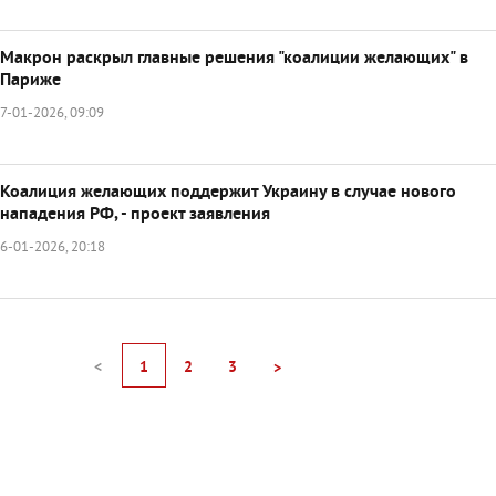
Макрон раскрыл главные решения "коалиции желающих" в
Париже
7-01-2026, 09:09
Коалиция желающих поддержит Украину в случае нового
нападения РФ, - проект заявления
6-01-2026, 20:18
<
1
2
3
>