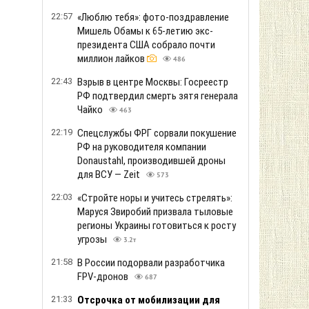
22:57
«Люблю тебя»: фото-поздравление
Мишель Обамы к 65-летию экс-
президента США собрало почти
миллион лайков
486
22:43
Взрыв в центре Москвы: Госреестр
РФ подтвердил смерть зятя генерала
Чайко
463
22:19
Спецслужбы ФРГ сорвали покушение
РФ на руководителя компании
Donaustahl, производившей дроны
для ВСУ — Zeit
573
22:03
«Стройте норы и учитесь стрелять»:
Маруся Звиробий призвала тыловые
регионы Украины готовиться к росту
угрозы
3.2т
21:58
В России подорвали разработчика
FPV-дронов
687
21:33
Отсрочка от мобилизации для