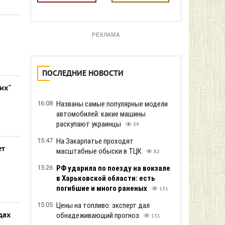
РЕКЛАМА
ПОСЛЕДНИЕ НОВОСТИ
их"
16:08
Названы самые популярные модели
автомобилей: какие машины
раскупают украинцы
39
15:47
На Закарпатье проходят
ет
масштабные обыски в ТЦК
82
15:26
РФ ударила по поезду на вокзале
в Харьковской области: есть
погибшие и много раненых
131
15:05
Цены на топливо: эксперт дал
дах
обнадеживающий прогноз
131