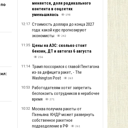
меняется, доля радикального
 по
контента в соцсетях
уменьшилась
198
12:17
Стоимость доллара до конца 2027
года: какой курс прогнозируют
экономисты
242
11:35
Цены на АЗС: сколько стоит
бензин, ДТ и автогаз 6 августа
256
11:14
Трамп поссорился с главой Пентагона
из-за дефицита ракет, - The
ил:
Washington Post
263
10:53
Работодателям хотят запретить
беспокоить сотрудников в нерабочее
время
271
10:32
Москва получила ракеты от
Пхеньяна: КНДР может развернуть
собственное ракетное
подразделение в РФ
261