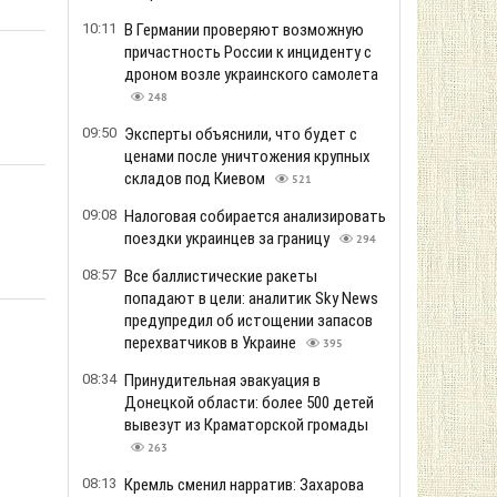
10:11
В Германии проверяют возможную
причастность России к инциденту с
дроном возле украинского самолета
248
09:50
Эксперты объяснили, что будет с
ценами после уничтожения крупных
складов под Киевом
521
09:08
Налоговая собирается анализировать
поездки украинцев за границу
294
08:57
Все баллистические ракеты
попадают в цели: аналитик Sky News
предупредил об истощении запасов
перехватчиков в Украине
395
08:34
Принудительная эвакуация в
Донецкой области: более 500 детей
вывезут из Краматорской громады
263
08:13
Кремль сменил нарратив: Захарова