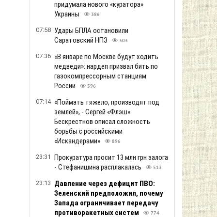
придумала нового «куратора»
Украины
386
07:58
Удары БПЛА остановили
Саратовский НПЗ
303
07:36
«В январе по Москве будут ходить
медведи»: нардеп призвал бить по
газокомпрессорным станциям
России
596
07:14
«Поймать тяжело, производят под
землей», - Сергей «Флэш»
Бескрестнов описал сложность
борьбы с российскими
«Искандерами»
896
23:31
Прокуратура просит 13 млн грн залога
- Стефанишина расплакалась
513
23:13
Давление через дефицит ПВО:
Зеленский предположил, почему
Запада ограничивает передачу
противоракетных систем
774