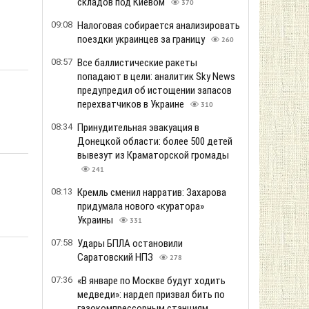
складов под Киевом
370
09:08
Налоговая собирается анализировать
поездки украинцев за границу
260
08:57
Все баллистические ракеты
попадают в цели: аналитик Sky News
предупредил об истощении запасов
перехватчиков в Украине
310
08:34
Принудительная эвакуация в
Донецкой области: более 500 детей
вывезут из Краматорской громады
241
08:13
Кремль сменил нарратив: Захарова
придумала нового «куратора»
Украины
331
07:58
Удары БПЛА остановили
Саратовский НПЗ
278
07:36
«В январе по Москве будут ходить
медведи»: нардеп призвал бить по
газокомпрессорным станциям