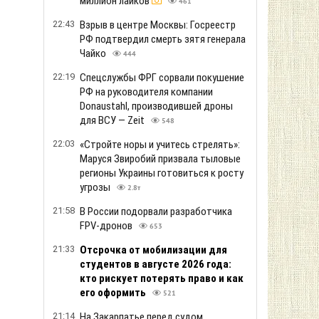
миллион лайков
461
22:43
Взрыв в центре Москвы: Госреестр
РФ подтвердил смерть зятя генерала
Чайко
444
22:19
Спецслужбы ФРГ сорвали покушение
РФ на руководителя компании
Donaustahl, производившей дроны
для ВСУ — Zeit
548
22:03
«Стройте норы и учитесь стрелять»:
Маруся Звиробий призвала тыловые
регионы Украины готовиться к росту
угрозы
2.8т
21:58
В России подорвали разработчика
FPV-дронов
653
21:33
Отсрочка от мобилизации для
студентов в августе 2026 года:
кто рискует потерять право и как
его оформить
521
21:14
На Закарпатье перед судом