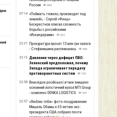
России
484
дни
07:14
«Поймать тяжело, производят под
землей», - Сергей «Флэш»
Бескрестнов описал сложность
борьбы с российскими
«Искандерами»
661
ине
23:31
Прокуратура просит 13 млн грн залога
- Стефанишина расплакалась
488
23:13
Давление через дефицит ПВО:
Зеленский предположил, почему
Запада ограничивает передачу
противоракетных систем
728
22:58
Внаслідок російської атаки знищено
основний логістичний вузол MTI Group
- комплекс DENKA LOGISTICS
347
22:57
«Люблю тебя»: фото-поздравление
Мишель Обамы к 65-летию экс-
президента США собрало почти