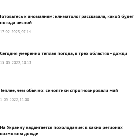
Готовьтесь к аномалиям: климатолог рассказала, какой будет
погода весной
17-02-2023, 07:14
Сегодня умеренно теплая погода, в трех областях - дожди
15-05-2022, 10:13
Теплее, чем обычно: синоптики спрогнозировали май
1-05-2022, 11:08
На Украину надвигается похолодание: в каких регионах
возможны дожди