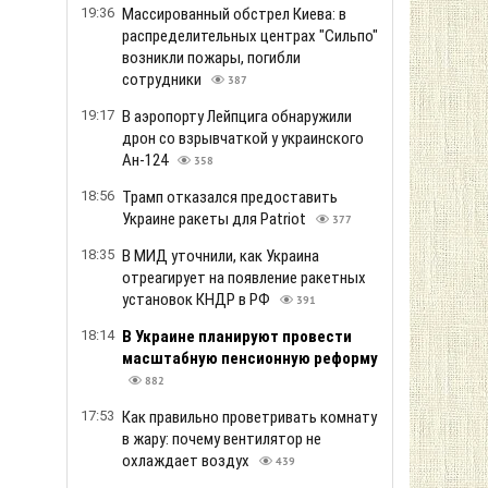
19:36
Массированный обстрел Киева: в
распределительных центрах "Сильпо"
возникли пожары, погибли
сотрудники
387
19:17
В аэропорту Лейпцига обнаружили
дрон со взрывчаткой у украинского
Ан-124
358
18:56
Трамп отказался предоставить
Украине ракеты для Patriot
377
18:35
В МИД уточнили, как Украина
отреагирует на появление ракетных
установок КНДР в РФ
391
18:14
В Украине планируют провести
масштабную пенсионную реформу
882
17:53
Как правильно проветривать комнату
в жару: почему вентилятор не
охлаждает воздух
439