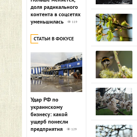
Польше меняется,
доля радикального
контента в соцсетях
уменьшилась
119
СТАТЬИ В ФОКУСЕ
Удар РФ по
украинскому
бизнесу: какой
ущерб понесли
предприятия
129