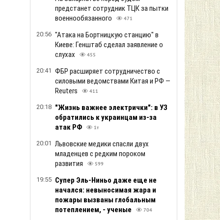
предстанет сотрудник ТЦК за пытки
военнообязанного
471
20:56
"Атака на Бортницкую станцию" в
Киеве: Генштаб сделал заявление о
слухах
455
20:41
ФБР расширяет сотрудничество с
силовыми ведомствами Китая и РФ —
Reuters
411
20:18
"Жизнь важнее электрички": в УЗ
обратились к украинцам из-за
атак РФ
1т
20:01
Львовские медики спасли двух
младенцев с редким пороком
развития
599
19:55
Супер Эль-Ниньо даже еще не
начался: невыносимая жара и
пожары вызваны глобальным
потеплением, - ученые
704