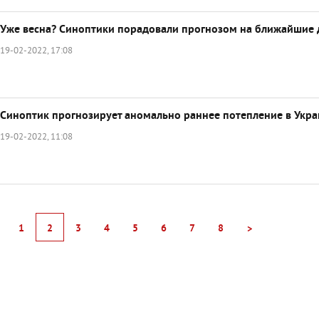
Уже весна? Синоптики порадовали прогнозом на ближайшие 
19-02-2022, 17:08
Синоптик прогнозирует аномально раннее потепление в Укра
19-02-2022, 11:08
1
2
3
4
5
6
7
8
>