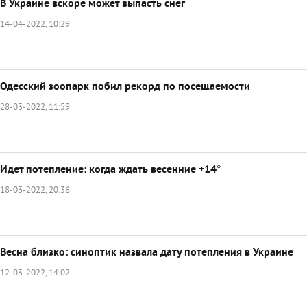
В Украине вскоре может выпасть снег
14-04-2022, 10:29
Одесский зоопарк побил рекорд по посещаемости
28-03-2022, 11:59
Идет потепление: когда ждать весенние +14°
18-03-2022, 20:36
Весна близко: синоптик назвала дату потепления в Украине
12-03-2022, 14:02