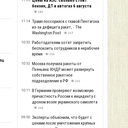
Цены на АЗС: сколько стоит
бензин, ДТ и автогаз 6 августа
185
11:14
Трамп поссорился с главой Пентагона
из-за дефицита ракет, - The
Washington Post
217
10:53
Работодателям хотят запретить
беспокоить сотрудников в нерабочее
время
236
ец
10:32
Москва получила ракеты от
Пхеньяна: КНДР может развернуть
собственное ракетное
подразделение в РФ
222
10:11
В Германии проверяют возможную
причастность России к инциденту с
дроном возле украинского самолета
210
09:50
Эксперты объяснили, что будет с
ценами после уничтожения крупных