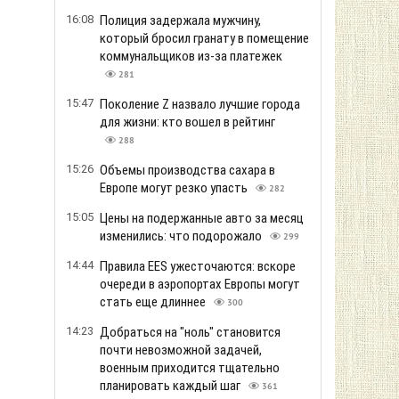
охватили мощные пожары
332
12:59
Экстремальная жара задерживает
авиарейсы: из-за высоких температур
воздуха самолетам становится
сложнее взлетать
355
12:38
Россияне ударили по рынку в Сумской
области, много пострадавших
313
12:17
Путин может попытаться проверить
решимость НАТО уже этой осенью, -
разведка США
367
Больше новостей
литика конфиденциальности
Правила пользования