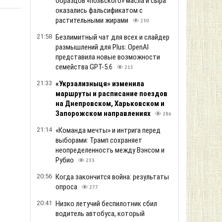
19:55
Стоимость аренды квартир в Украине
продолжает расти
239
19:36
Порт Ялты атаковали морские дроны
252
19:17
У украинцев спросили, когда
может закончиться война
290
18:56
Засуха в Украине: какие реки
стремительно мелеют
289
18:35
В самый критический момент
союзники подвели Украину, -
Bloomberg
356
18:14
Блокировка портов уже привела к
остановке работы некоторых
предприятий
255
17:53
Падения российской ракеты Х-101 в
Польше: опрос зафиксировал раскол
в настроениях поляков
281