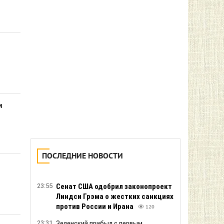
Захарова ответила на слова
президента Польши Навроцкого о
поддержке Украины в борьбе против
РФ
349
22:43
ГУР провело «парад» морских
дронов Magura у побережья
оккупированной Ялты
214
22:19
Три сценария развития войны:
обозреватель Bloomberg объяснил,
почему конфликт затягивается до
м
2027 года
236
22:03
Шокирующая проверка в Киеве: 4 из 5
образцов «польского» масла и сыра
оказались фальсификатом с
растительными жирами
230
21:58
Безлимитный чат для всех и слайдер
размышлений для Plus: OpenAI
представила новые возможности
семейства GPT-5.6
215