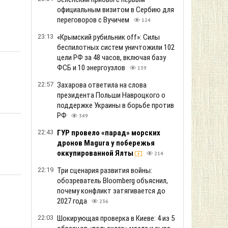
21:33
«Укрзализныця» изменила
маршруты и расписание поездов
на Днепровском, Харьковском и
Запорожском направлениях
286
21:14
«Команда мечты» и интрига перед
выборами: Трамп сохраняет
неопределенность между Вэнсом и
Рубио
233
20:56
Когда закончится война: результаты
опроса
277
20:41
Низко летучий беспилотник сбил
водитель автобуса, который
проводил экскурсию по аэропорту
Лейпциг
399
20:18
РФ ударила по Одессе, есть "прилет"
по стадиону "Черноморца"
317
20:01
Звезды записали трогательное
попурри из песен Кузьмы Скрябина
прямо в центре Львова
312