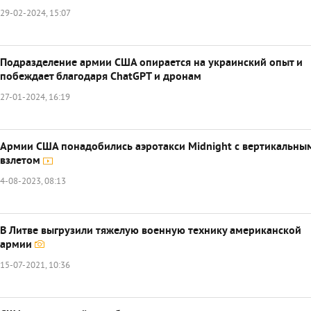
29-02-2024, 15:07
Подразделение армии США опирается на украинский опыт и
побеждает благодаря ChatGPT и дронам
27-01-2024, 16:19
Армии США понадобились аэротакси Midnight с вертикальны
взлетом
4-08-2023, 08:13
В Литве выгрузили тяжелую военную технику американской
армии
15-07-2021, 10:36