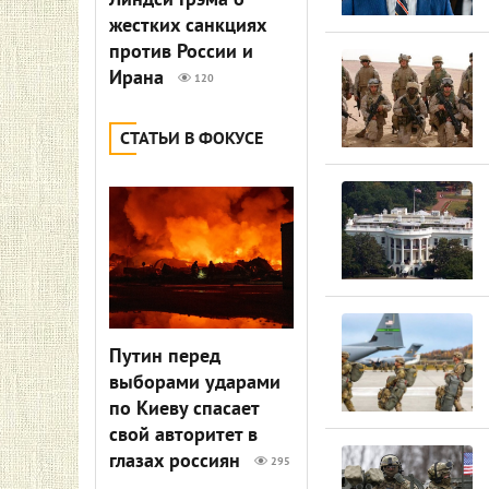
Линдси Грэма о
жестких санкциях
против России и
Ирана
120
СТАТЬИ В ФОКУСЕ
Путин перед
выборами ударами
по Киеву спасает
свой авторитет в
глазах россиян
295