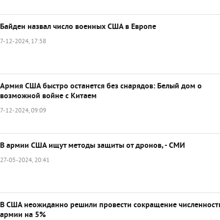
Байден назвал число военных США в Европе
7-12-2024, 17:58
Армия США быстро останется без снарядов: Белый дом о
возможной войне с Китаем
7-12-2024, 09:09
В армии США ищут методы защиты от дронов, - СМИ
27-05-2024, 20:41
В США неожиданно решили провести сокращение численност
армии на 5%