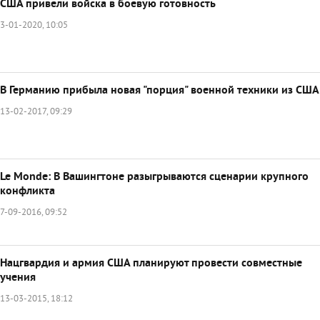
США привели войска в боевую готовность
3-01-2020, 10:05
В Германию прибыла новая "порция" военной техники из США
13-02-2017, 09:29
Le Monde: В Вашингтоне разыгрываются сценарии крупного
конфликта
7-09-2016, 09:52
Нацгвардия и армия США планируют провести совместные
учения
13-03-2015, 18:12