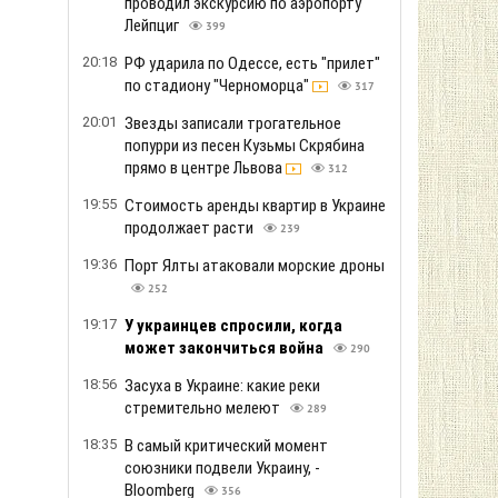
17:32
Зеленский дал поручение СНБО и
Кабмину усилить наказание за
нарушение ПДД
296
17:11
Отсутствие "бандеровских"
флагов в Варшаве является
стратегическим интересом
Польши, - Навроцкий
268
16:50
Взрыв у берега: в Коблево во время
купания в море погиб мужчина
264
16:29
Громкий скандал на Львовщине:
военный утверждает, что его маму
избили за русский язык
1.2т
16:08
Полиция задержала мужчину,
который бросил гранату в помещение
коммунальщиков из-за платежек
281
15:47
Поколение Z назвало лучшие города
для жизни: кто вошел в рейтинг
288