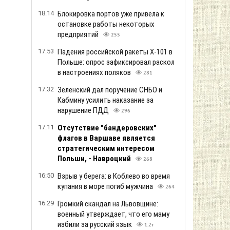
15:26
Объемы производства сахара в
Европе могут резко упасть
282
15:05
Цены на подержанные авто за месяц
изменились: что подорожало
299
14:44
Правила EES ужесточаются: вскоре
очереди в аэропортах Европы могут
стать еще длиннее
300
14:23
Добраться на "ноль" становится
почти невозможной задачей,
военным приходится тщательно
планировать каждый шаг
361
14:02
Нефть дорожает из-за ситуации
вокруг Ормузского пролива
298
13:41
Курс валют на 7 августа: евро и
доллар продолжают дорожать
285
13:20
Аэродром "Гвардейское" в Крыму