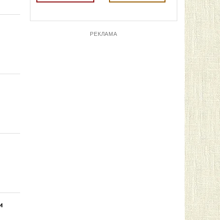
РЕКЛАМА
ПОСЛЕДНИЕ НОВОСТИ
23:55
Сенат США одобрил законопроект
Линдси Грэма о жестких санкциях
против России и Ирана
120
23:31
Зеленский прибыл с первым
официальным визитом в Сербию для
переговоров с Вучичем
124
23:13
«Крымский рубильник off»: Силы
беспилотных систем уничтожили 102
цели РФ за 48 часов, включая базу
ФСБ и 10 энергоузлов
и
139
22:57