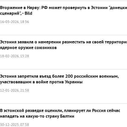
Вторжение в Нарву: РФ может провернуть в Эстонии "донецк
сценарий", - Bild
16-03-2026, 18:56
Эстония заявила о намерении разместить на своей территори
ядерное оружие союзников
18-02-2026, 15:28
Эстония запретила въезд более 200 российским военным,
участвовавшим в войне против Украины
12-01-2026, 21:58
В эстонской разведке оценили, планирует ли Россия сейчас
нападать на какую-то страну Балтии
30-12-2025, 07:58