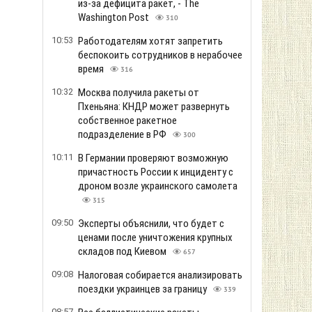
из-за дефицита ракет, - The
Washington Post
310
10:53
Работодателям хотят запретить
беспокоить сотрудников в нерабочее
время
316
10:32
Москва получила ракеты от
Пхеньяна: КНДР может развернуть
собственное ракетное
подразделение в РФ
300
10:11
В Германии проверяют возможную
причастность России к инциденту с
дроном возле украинского самолета
315
09:50
Эксперты объяснили, что будет с
ценами после уничтожения крупных
складов под Киевом
657
09:08
Налоговая собирается анализировать
поездки украинцев за границу
339
08:57