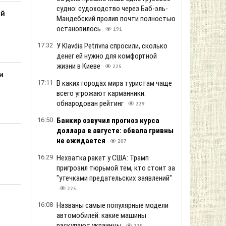
судно: судоходство через Баб-эль-
ий
Мандебский пролив почти полностью
остановилось
191
17:32
У Klavdia Petrivna спросили, сколько
денег ей нужно для комфортной
жизни в Киеве
225
и
17:11
В каких городах мира туристам чаще
всего угрожают карманники:
обнародован рейтинг
229
16:50
Банкир озвучил прогноз курса
доллара в августе: обвала гривны
не ожидается
207
16:29
Нехватка ракет у США: Трамп
пригрозил тюрьмой тем, кто стоит за
"утечками предательских заявлений"
225
16:08
Названы самые популярные модели
автомобилей: какие машины
раскупают украинцы