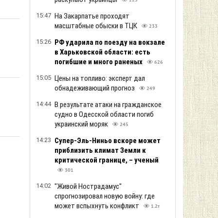
225
15:47
На Закарпатье проходят
масштабные обыски в ТЦК
233
15:26
РФ ударила по поезду на вокзале
в Харьковской области: есть
погибшие и много раненых
626
15:05
Цены на топливо: эксперт дал
обнадеживающий прогноз
249
14:44
В результате атаки на гражданское
судно в Одесской области погиб
украинский моряк
245
14:23
Супер-Эль-Ниньо вскоре может
приблизить климат Земли к
критической границе, – ученый
301
14:02
"Живой Нострадамус"
спрогнозировал новую войну: где
может вспыхнуть конфликт
1.2т