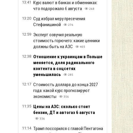
13:41
Курс валют в банках и обменниках:
что подорожало 6 августа
268
13:20
Суд избрал меру пресечения
Стефанишиной
276
12:59
Эксперт озвучил реальную
стоимость горючего: какие ценники
должны быть на АЗС
403
12:38
Отношение к украинцам в Польше
меняется, доля радикального
контента в соцсетях
уменьшилась
285
12:17
Стоимость доллара до конца 2027
года: какой курс прогнозируют
экономисты
356
11:35
Цены на АЗС: сколько стоит
бензин, ДТ и автогаз 6 августа
336
11:14
Трамп поссорился с главой Пентагона