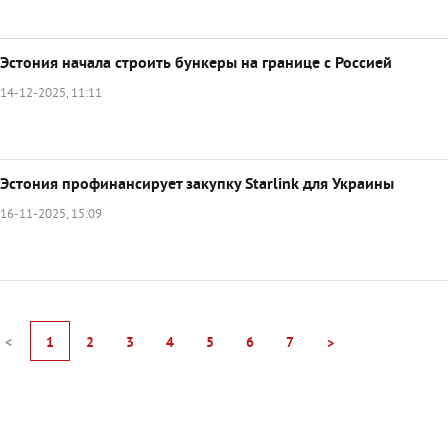
Эстония начала строить бункеры на границе с Россией
14-12-2025, 11:11
Эстония профинансирует закупку Starlink для Украины
16-11-2025, 15:09
<
1
2
3
4
5
6
7
>