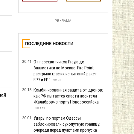
РЕКЛАМА
ПОСЛЕДНИЕ НОВОСТИ
20:41
От перехватчиков Freyja до
баллистики по Москве: Fire Point
раскрыла график испытаний ракет
FP7 и FP9
90
20:18
Комбинированная защита от дронов:
чай
как РФ пытается спасти носители
«Калибров» в порту Новороссийска
131
20:01
Удары по портам Одессы
заблокировали сухопутную границу:
очереди перед пунктами пропуска