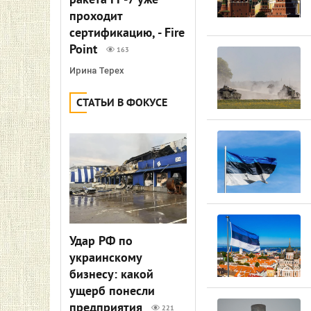
ракета FP-7 уже
проходит
сертификацию, - Fire
Point
163
Ирина Терех
СТАТЬИ В ФОКУСЕ
Удар РФ по
украинскому
бизнесу: какой
ущерб понесли
предприятия
221