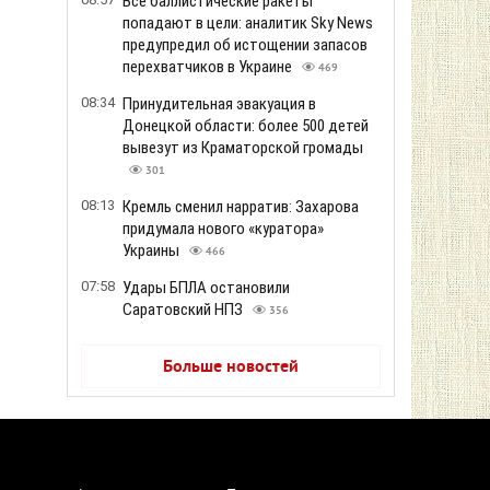
Все баллистические ракеты
попадают в цели: аналитик Sky News
предупредил об истощении запасов
перехватчиков в Украине
469
08:34
Принудительная эвакуация в
Донецкой области: более 500 детей
вывезут из Краматорской громады
301
08:13
Кремль сменил нарратив: Захарова
придумала нового «куратора»
Украины
466
07:58
Удары БПЛА остановили
Саратовский НПЗ
356
Больше новостей