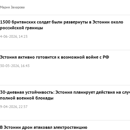
Мария Захарова
1500 британских солдат были развернуты в Эстонии около
российской границы
4-06-2026, 14:23
Эстония активно готовится к возможной войне с РФ
30-05-2026, 16:43
30-дневная устойчивость: Эстония планирует действия на слу
полной военной блокады
9-04-2026, 22:57
В Эстонии дрон атаковал электростанцию