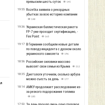
превысили шесть суток
145
19:55
Rozetka заявила о рекордных
убытках за всю историю компании
148
19:36
Украинская баллистическая ракета
FP-7 уже проходит сертификацию, -
Fire Point
163
19:17
В Германии сообщили новые детали
по поводу инцидента с дроном около
украинского самолета
196
18:56
Российские силовики массово
вывозят свои семьи из Крыма
212
18:35
Диетологи уточнили, сколько арбуза
можно съесть за день
177
ал
18:14
АМКУ продолжает расследование из-
за резкого подорожания топлива
185
17:53
За день прошло лишь одно грузовое