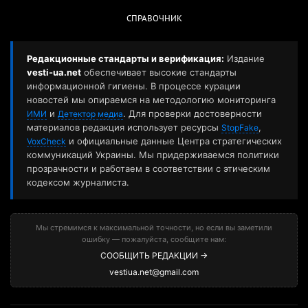
СПРАВОЧНИК
Редакционные стандарты и верификация:
Издание
vesti-ua.net
обеспечивает высокие стандарты
информационной гигиены. В процессе курации
новостей мы опираемся на методологию мониторинга
и
. Для проверки достоверности
ИМИ
Детектор медиа
материалов редакция использует ресурсы
,
StopFake
и официальные данные Центра стратегических
VoxCheck
коммуникаций Украины. Мы придерживаемся политики
прозрачности и работаем в соответствии с этическим
кодексом журналиста.
Мы стремимся к максимальной точности, но если вы заметили
ошибку — пожалуйста, сообщите нам:
СООБЩИТЬ РЕДАКЦИИ →
vestiua.net@gmail.com