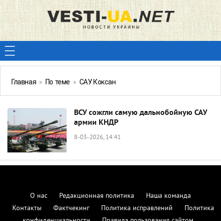
Главная
»
По теме
»
САУ Коксан
ВСУ сожгли самую дальнобойную САУ
армии КНДР
8-03-2026, 14:41
О нас
Редакционная политика
Наша команда
Контакты
Фактчекинг
Политика исправлений
Политика
конфиденциальности
Правила пользования сайтом