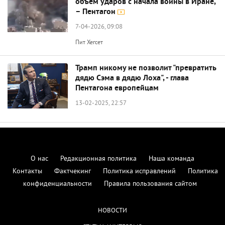
объем ударов с начала войны в Иране,
– Пентагон
7-04-2026, 09:08
Пит Хегсет
Трамп никому не позволит "превратить
дядю Сэма в дядю Лоха", - глава
Пентагона европейцам
13-02-2025, 22:57
О нас
Редакционная политика
Наша команда
Контакты
Фактчекинг
Политика исправлений
Политика
конфиденциальности
Правила пользования сайтом
НОВОСТИ