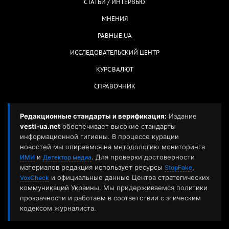
СТАТЬИ / ИНТЕРВЬЮ
МНЕНИЯ
РАВНЫЕ.UA
ИССЛЕДОВАТЕЛЬСКИЙ ЦЕНТР
КУРС ВАЛЮТ
СПРАВОЧНИК
Редакционные стандарты и верификация:
Издание
vesti-ua.net
обеспечивает высокие стандарты
информационной гигиены. В процессе курации
новостей мы опираемся на методологию мониторинга
и
. Для проверки достоверности
ИМИ
Детектор медиа
материалов редакция использует ресурсы
,
StopFake
и официальные данные Центра стратегических
VoxCheck
коммуникаций Украины. Мы придерживаемся политики
прозрачности и работаем в соответствии с этическим
кодексом журналиста.