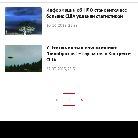
Информации об НЛО становится все
больше: США удивили статистикой
20-10-2023, 21:33
У Пентагона есть инопланетные
"биообразцы" – слушания в Конгрессе
США
27-07-2023, 23:31
<
1
>