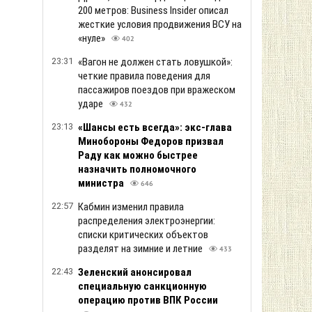
200 метров: Business Insider описал
жесткие условия продвижения ВСУ на
«нуле»
402
23:31
«Вагон не должен стать ловушкой»:
четкие правила поведения для
пассажиров поездов при вражеском
ударе
432
23:13
«Шансы есть всегда»: экс-глава
Минобороны Федоров призвал
Раду как можно быстрее
назначить полномочного
министра
646
22:57
Кабмин изменил правила
распределения электроэнергии:
списки критических объектов
разделят на зимние и летние
433
22:43
Зеленский анонсировал
специальную санкционную
операцию против ВПК России