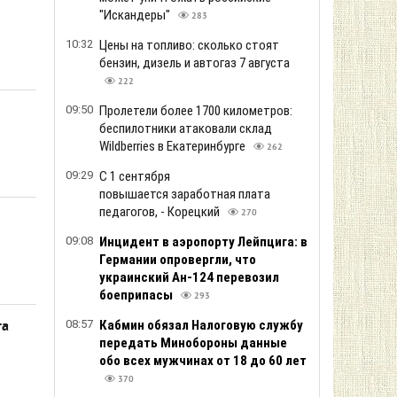
"Искандеры"
283
10:32
Цены на топливо: сколько стоят
бензин, дизель и автогаз 7 августа
222
09:50
Пролетели более 1700 километров:
беспилотники атаковали склад
Wildberries в Екатеринбурге
262
09:29
С 1 сентября
повышается заработная плата
педагогов, - Корецкий
270
09:08
Инцидент в аэропорту Лейпцига: в
Германии опровергли, что
украинский Ан-124 перевозил
боеприпасы
293
08:57
Кабмин обязал Налоговую службу
та
передать Минобороны данные
обо всех мужчинах от 18 до 60 лет
370