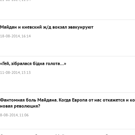
21-08-2014, 11:54
Майдан и киевский ж/д вокзал эвакуируют
18-08-2014, 16:14
«Гей, зібралася бідна голота…»
11-08-2014, 15:13
Фантомная боль Майдана. Когда Европа от нас откажется и ко
новая революция?
8-08-2014, 11:06