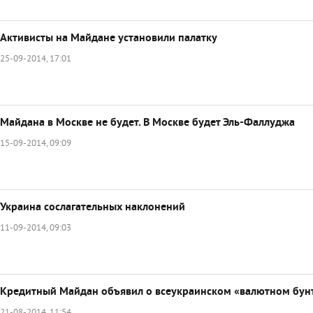
Активисты на Майдане установили палатку
25-09-2014, 17:01
Майдана в Москве не будет. В Москве будет Эль-Фаллуджа
15-09-2014, 09:09
Украина сослагательных наклонений
11-09-2014, 09:03
Кредитный Майдан объявил о всеукраинском «валютном бун