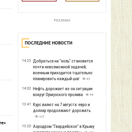
РЕКЛАМА
ПОСЛЕДНИЕ НОВОСТИ
14:23
Добраться на "ноль" становится
почти невозможной задачей,
военным приходится тщательно
планировать каждый шаг
63
14:02
Нефть дорожает из-за ситуации
вокруг Ормузского пролива
94
13:41
Курс валют на 7 августа: евро и
доллар продолжают дорожать
127
те»
13:20
Аэродром "Гвардейское" в Крыму