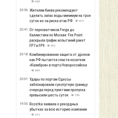
428
20:56
Жителям Киева рекомендуют
сделать запас воды минимум на трое
суток из-за риска атак РФ
473
20:41
От перехватчиков Freyja до
баллистики по Москве: Fire Point
раскрыла график испытаний ракет
FP7 и FP9
957
20:18
Комбинированная защита от дронов:
как РФ пытается спасти носители
«Калибров» в порту Новороссийска
899
20:01
Удары по портам Одессы
заблокировали сухопутную границу:
очереди перед пунктами пропуска
превысили шесть суток
799
19:55
Rozetka заявила о рекордных
убытках за всю историю компании
372