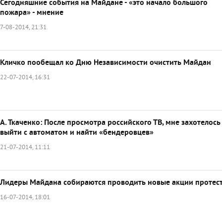
Сегодняшние события на Майдане - «это начало большого
пожара» - мнение
7-08-2014, 21:31
Кличко пообещал ко Дню Независимости очистить Майдан
22-07-2014, 16:31
А. Ткаченко: После просмотра российского ТВ, мне захотелось
выйти с автоматом и найти «бендеровцев»
21-07-2014, 11:11
Лидеры Майдана собираются проводить новые акции протес
16-07-2014, 18:01