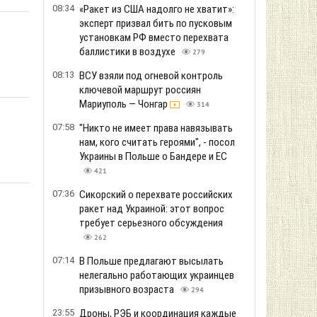
08:34
«Ракет из США надолго не хватит»:
эксперт призвал бить по пусковым
установкам РФ вместо перехвата
баллистики в воздухе
279
08:13
ВСУ взяли под огневой контроль
ключевой маршрут россиян
Мариуполь — Чонгар
314
07:58
"Никто не имеет права навязывать
нам, кого считать героями", - посол
Украины в Польше о Бандере и ЕС
421
07:36
Сикорский о перехвате российских
ракет над Украиной: этот вопрос
требует серьезного обсуждения
262
07:14
В Польше предлагают высылать
нелегально работающих украинцев
призывного возраста
294
23:55
Дроны, РЭБ и координация каждые