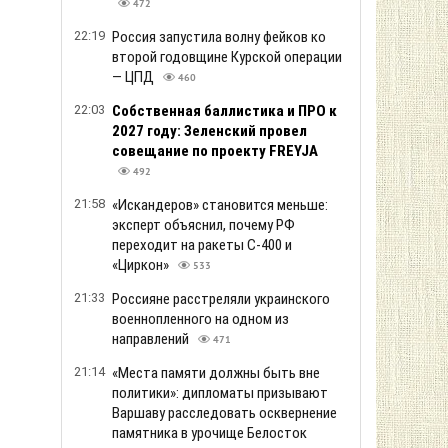
472
22:19
Россия запустила волну фейков ко
второй годовщине Курской операции
— ЦПД
460
22:03
Собственная баллистика и ПРО к
2027 году: Зеленский провел
совещание по проекту FREYJA
492
21:58
«Искандеров» становится меньше:
эксперт объяснил, почему РФ
переходит на ракеты С-400 и
«Циркон»
533
21:33
Россияне расстреляли украинского
военнопленного на одном из
направлений
471
21:14
«Места памяти должны быть вне
политики»: дипломаты призывают
Варшаву расследовать осквернение
памятника в урочище Белосток