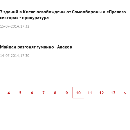
7 зданий в Киеве освобождены от Самообороны и «Правого
сектора» - прокуратура
15-07-2014, 17:32
Майдан разгонят гуманно - Аваков
14-07-2014, 17:30
4
5
6
7
8
9
10
11
12
13
>