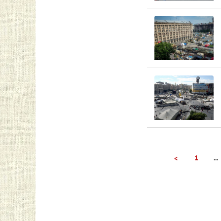
1
...
<