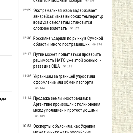
охватили мощные пожары
135
12:59
Экстремальная жара задерживает
авиарейсы: из-за высоких температур
воздуха самолетам становится
сложнее взлетать
173
12:38
Россияне ударили по рынку в Сумской
области, много пострадавших
176
12:17
Путин может попытаться проверить
решимость НАТО уже этой осенью, -
разведка США
186
11:35
Украинцам за границей упростили
оформление или обмен паспорта
244
11:14
Продажа земли иностранцам: в
гда
Аргентине произошли столкновения
между полицией и протестующими
209
10:53
Эксперты объяснили, как Украина
может уничтожать российские