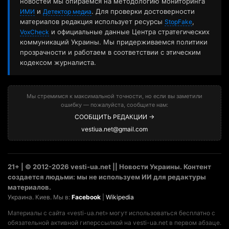
новостей мы опираемся на методологию мониторинга
и
. Для проверки достоверности
ИМИ
Детектор медиа
материалов редакция использует ресурсы
,
StopFake
и официальные данные Центра стратегических
VoxCheck
коммуникаций Украины. Мы придерживаемся политики
прозрачности и работаем в соответствии с этическим
кодексом журналиста.
Мы стремимся к максимальной точности, но если вы заметили
ошибку — пожалуйста, сообщите нам:
СООБЩИТЬ РЕДАКЦИИ →
vestiua.net@gmail.com
21+ | © 2012-2026 vesti-ua.net || Новости Украины. Контент
создается людьми: мы не используем ИИ для редактуры
материалов.
Украина. Киев. Мы в:
Facebook
|
Wikipedia
Материалы с сайта «vesti-ua.net» могут использоваться бесплатно с
обязательной активной гиперссылкой на vesti-ua.net в первом абзаце.