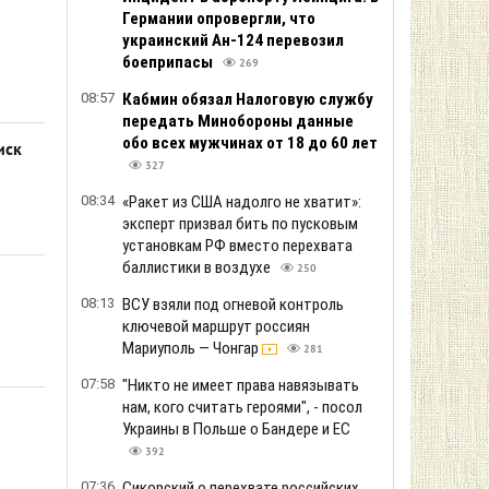
Германии опровергли, что
украинский Ан-124 перевозил
боеприпасы
269
08:57
Кабмин обязал Налоговую службу
передать Минобороны данные
обо всех мужчинах от 18 до 60 лет
иск
327
08:34
«Ракет из США надолго не хватит»:
эксперт призвал бить по пусковым
установкам РФ вместо перехвата
баллистики в воздухе
250
08:13
ВСУ взяли под огневой контроль
ключевой маршрут россиян
Мариуполь — Чонгар
281
07:58
"Никто не имеет права навязывать
нам, кого считать героями", - посол
Украины в Польше о Бандере и ЕС
392
07:36
Сикорский о перехвате российских