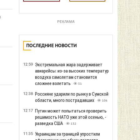
м
РЕКЛАМА
ПОСЛЕДНИЕ НОВОСТИ
12:59
Экстремальная жара задерживает
авиарейсы: из-за высоких температур
воздуха самолетам становится
сложнее взлетать
51
12:38
Россияне ударили по рынку в Сумской
области, много пострадавших
106
12:17
Путин может попытаться проверить
решимость НАТО уже этой осенью, -
разведка США
132
11:35
Украинцам за границей упростили