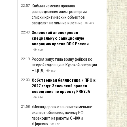
22:57
Кабмин изменил правила
распределения электроэнергии:
списки критических объектов
разделят на зимние и летние
422
22:43
Зеленский анонсировал
специальную санкционную
операцию против ВПК России
460
22:19
Россия запустила волну фейков ко
второй годовщине Курской операции
— ЦПД
450
22:03
Собственная баллистика и ПРО к
2027 году: Зеленский провел
совещание по проекту FREYJA
484
21:58
«Искандеров» становится меньше:
эксперт объяснил, почему РФ
переходит на ракеты С-400 и
«Циркон»
522