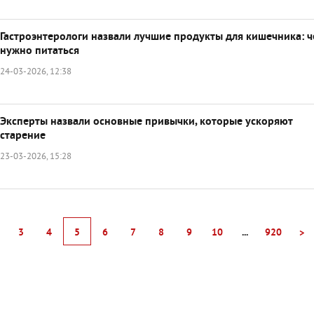
Гастроэнтерологи назвали лучшие продукты для кишечника: 
нужно питаться
24-03-2026, 12:38
Эксперты назвали основные привычки, которые ускоряют
старение
23-03-2026, 15:28
3
4
5
6
7
8
9
10
...
920
>