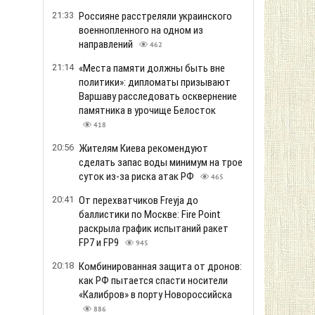
21:33
Россияне расстреляли украинского
военнопленного на одном из
направлений
462
21:14
«Места памяти должны быть вне
политики»: дипломаты призывают
Варшаву расследовать осквернение
памятника в урочище Белосток
418
20:56
Жителям Киева рекомендуют
сделать запас воды минимум на трое
суток из-за риска атак РФ
465
20:41
От перехватчиков Freyja до
баллистики по Москве: Fire Point
раскрыла график испытаний ракет
FP7 и FP9
945
20:18
Комбинированная защита от дронов:
как РФ пытается спасти носители
«Калибров» в порту Новороссийска
886