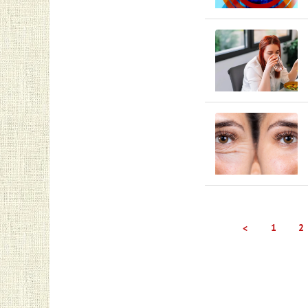
1
2
<