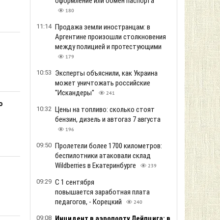
оформление или обмен паспорта
180
11:14
Продажа земли иностранцам: в
Аргентине произошли столкновения
между полицией и протестующими
179
10:53
Эксперты объяснили, как Украина
может уничтожать российские
"Искандеры"
241
о
10:32
Цены на топливо: сколько стоят
бензин, дизель и автогаз 7 августа
196
09:50
Пролетели более 1700 километров:
беспилотники атаковали склад
Wildberries в Екатеринбурге
239
09:29
С 1 сентября
повышается заработная плата
педагогов, - Корецкий
240
09:08
Инцидент в аэропорту Лейпцига: в