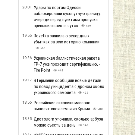
20:01
Удары по портам Одессы
заблокировали сухопутную границу:
очереди перед пунктами пропуска
превысили шесть суток
789
19:55
Rozetka заявила о рекордных
убытках за всю историю компании
363
19:36
Украинская баллистическая ракета
FP-7 уже проходит сертификацию, -
Fire Point
445
19:17
В Германии сообщили новые детали
по поводу инцидента с дроном около
украинского самолета
425
18:56
Российские силовики массово
вывозят свои семьи из Крыма
500
18:35
Диетологи уточнили, сколько арбуза
можно съесть за день
346
18:14