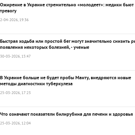
Ожирение в Украине стремительно «молодеет»: медики бьют
тревогу
2-04-2026, 19:36
Быстрая ходьба или простой бег могут значительно снизить р
появления некоторых болезней, - ученые
30-03-2026, 15:47
В Украине больше не будет пробы Манту, внедряются новые
методы диагностики туберкулеза
25-03-2026, 17:23
Что означают показатели билирубина для печени и здоровья
25-03-2026, 12:04