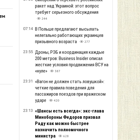
ракет над Украиной: этот вопрос
требует серьезного обсуждения
чем
244
07:14
В Польше предлагают высылать
нелегально работающих украинцев
призывного возраста
277
23:55
Дроны, РЭБ и координация каждые
200 метров: Business Insider описал
жесткие условия продвижения ВСУ на
«нуле»
387
23:31
«Вагон не должен стать ловушкой»:
четкие правила поведения для
пассажиров поездов при вражеском
ударе
420
23:13
«Шансы есть всегда»: экс-глава
Минобороны Федоров призвал
Раду как можно быстрее
назначить полномочного
министра
628