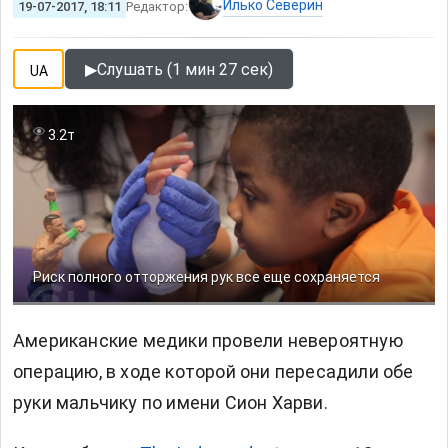
Илько Северин
19-07-2017, 18:11
Редактор:
▶
Слушать (1 мин 27 сек)
UA
3.2т
Риск полного отторжения рук все еще сохраняется
Американские медики провели невероятную
операцию, в ходе которой они пересадили обе
руки мальчику по имени Сион Харви.