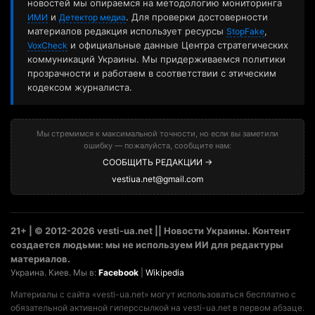
новостей мы опираемся на методологию мониторинга
и
. Для проверки достоверности
ИМИ
Детектор медиа
материалов редакция использует ресурсы
,
StopFake
и официальные данные Центра стратегических
VoxCheck
коммуникаций Украины. Мы придерживаемся политики
прозрачности и работаем в соответствии с этическим
кодексом журналиста.
Мы стремимся к максимальной точности, но если вы заметили
ошибку — пожалуйста, сообщите нам:
СООБЩИТЬ РЕДАКЦИИ →
vestiua.net@gmail.com
21+ | © 2012-2026 vesti-ua.net || Новости Украины. Контент
создается людьми: мы не используем ИИ для редактуры
материалов.
Украина. Киев. Мы в:
Facebook
|
Wikipedia
Материалы с сайта «vesti-ua.net» могут использоваться бесплатно с
обязательной активной гиперссылкой на vesti-ua.net в первом абзаце.