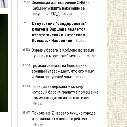
17:32
Зеленский дал поручение СНБО и
Кабмину усилить наказание за
нарушение ПДД
298
17:11
Отсутствие "бандеровских"
флагов в Варшаве является
стратегическим интересом
Польши, - Навроцкий
270
16:50
Взрыв у берега: в Коблево во время
купания в море погиб мужчина
266
16:29
Громкий скандал на Львовщине:
военный утверждает, что его маму
избили за русский язык
1.2т
16:08
Полиция задержала мужчину,
который бросил гранату в помещение
коммунальщиков из-за платежек
283
15:47
Поколение Z назвало лучшие города
для жизни: кто вошел в рейтинг
290