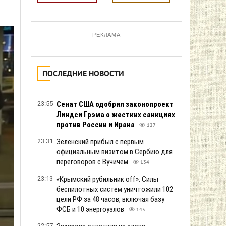
РЕКЛАМА
ПОСЛЕДНИЕ НОВОСТИ
23:55
Сенат США одобрил законопроект
Линдси Грэма о жестких санкциях
против России и Ирана
127
23:31
Зеленский прибыл с первым
официальным визитом в Сербию для
переговоров с Вучичем
134
23:13
«Крымский рубильник off»: Силы
беспилотных систем уничтожили 102
цели РФ за 48 часов, включая базу
ФСБ и 10 энергоузлов
145
22:57