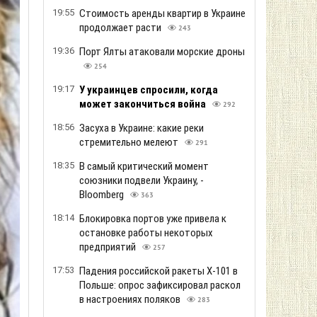
19:55
Стоимость аренды квартир в Украине
продолжает расти
243
19:36
Порт Ялты атаковали морские дроны
254
19:17
У украинцев спросили, когда
может закончиться война
292
18:56
Засуха в Украине: какие реки
стремительно мелеют
291
18:35
В самый критический момент
союзники подвели Украину, -
Bloomberg
363
18:14
Блокировка портов уже привела к
остановке работы некоторых
предприятий
257
17:53
Падения российской ракеты Х-101 в
Польше: опрос зафиксировал раскол
в настроениях поляков
283