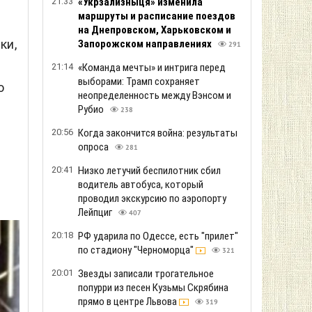
21:33
«Укрзализныця» изменила
маршруты и расписание поездов
на Днепровском, Харьковском и
ки,
Запорожском направлениях
291
21:14
«Команда мечты» и интрига перед
выборами: Трамп сохраняет
о
неопределенность между Вэнсом и
Рубио
238
20:56
Когда закончится война: результаты
опроса
281
20:41
Низко летучий беспилотник сбил
водитель автобуса, который
проводил экскурсию по аэропорту
Лейпциг
407
20:18
РФ ударила по Одессе, есть "прилет"
по стадиону "Черноморца"
321
20:01
Звезды записали трогательное
попурри из песен Кузьмы Скрябина
прямо в центре Львова
319