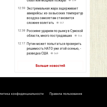
охватили мощные пожары
334
12:59
Экстремальная жара задерживает
авиарейсы: из-за высоких температур
воздуха самолетам становится
сложнее взлетать
357
12:38
Россияне ударили по рынку в Сумской
области, много пострадавших
316
12:17
Путин может попытаться проверить
решимость НАТО уже этой осенью, -
разведка США
369
Больше новостей
литика конфиденциальности
Правила пользования