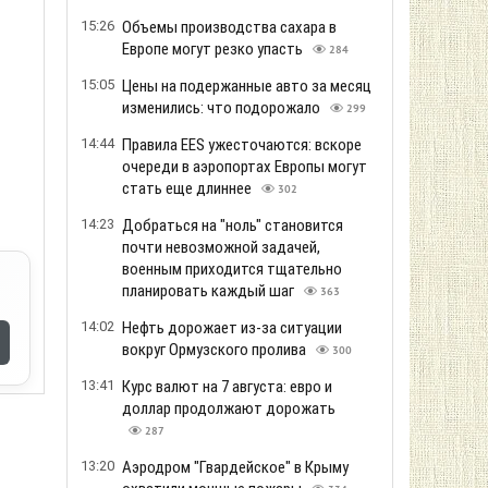
15:26
Объемы производства сахара в
Европе могут резко упасть
284
15:05
Цены на подержанные авто за месяц
изменились: что подорожало
299
14:44
Правила EES ужесточаются: вскоре
очереди в аэропортах Европы могут
стать еще длиннее
302
14:23
Добраться на "ноль" становится
почти невозможной задачей,
военным приходится тщательно
планировать каждый шаг
363
14:02
Нефть дорожает из-за ситуации
вокруг Ормузского пролива
300
13:41
Курс валют на 7 августа: евро и
доллар продолжают дорожать
287
13:20
Аэродром "Гвардейское" в Крыму