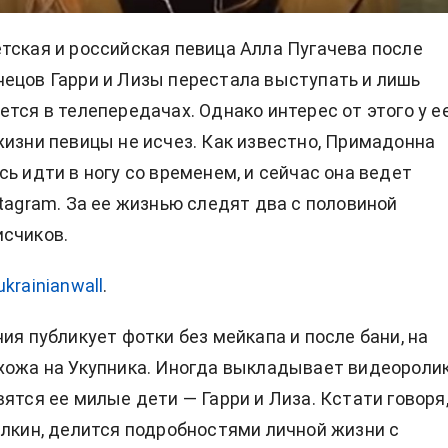
тская и российская певица Алла Пугачева после
ецов Гарри и Лизы перестала выступать и лишь
ется в телепередачах. Однако интерес от этого у е
жизни певицы не исчез. Как известно, Примадонна
сь идти в ногу со временем, и сейчас она ведет
stagram. За ее жизнью следят два с половиной
счиков.
ukrainianwall
.
ия публикует фотки без мейкапа и после бани, на
хожа на Укупника. Иногда выкладывает видеоролик
ятся ее милые дети — Гарри и Лиза. Кстати говоря,
алкин, делится подробностями личной жизни с