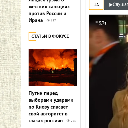
Линдси Грэма о
▶
Слушат
UA
жестких санкциях
против России и
Ирана
127
5.7т
СТАТЬИ В ФОКУСЕ
Путин перед
выборами ударами
по Киеву спасает
свой авторитет в
глазах россиян
295