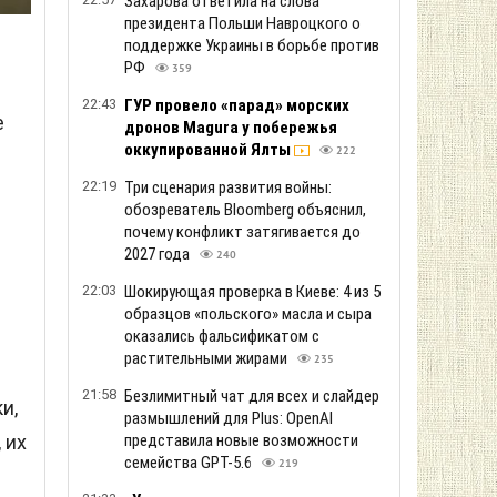
Захарова ответила на слова
президента Польши Навроцкого о
поддержке Украины в борьбе против
РФ
359
22:43
ГУР провело «парад» морских
е
дронов Magura у побережья
оккупированной Ялты
222
22:19
Три сценария развития войны:
обозреватель Bloomberg объяснил,
почему конфликт затягивается до
2027 года
240
22:03
Шокирующая проверка в Киеве: 4 из 5
образцов «польского» масла и сыра
оказались фальсификатом с
растительными жирами
235
21:58
Безлимитный чат для всех и слайдер
и,
размышлений для Plus: OpenAI
представила новые возможности
 их
семейства GPT-5.6
219