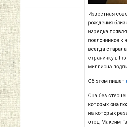
Известная сове
рождения близн
изредка появля
поклонников к 
всегда старала
страничку в In
миллиона подпи
Об этом пишет
Она без стеснен
которых она по
на которых резв
отец, Максим Г