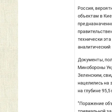
Россия, вероят
объектам в Кие
предназначенн
правительствен
технически эта
аналитический
Документы, по
Минобороны Ук
Зеленским, сви
нацелились на
на глубине 95,5
"Поражение объ
тривиальной за