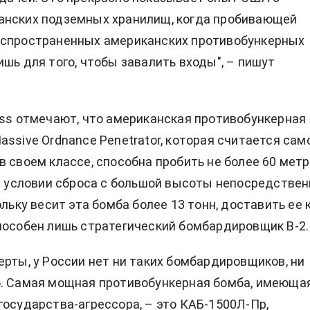
анских подземных хранилищ, когда пробивающей
аспространенных американских противобункерных
ишь для того, чтобы завалить входы", – пишут
ess отмечают, что американская противобункерная
assive Ordnance Penetrator, которая считается сам
в своем классе, способна пробить не более 60 мет
ри условии сброса с большой высоты непосредствен
ольку весит эта бомба более 13 тонн, доставить ее 
пособен лишь стратегический бомбардировщик B-2.
ерты, у России нет ни таких бомбардировщиков, ни
б. Самая мощная противобункерная бомба, имеюща
государства-агрессора, – это КАБ-1500Л-Пр,