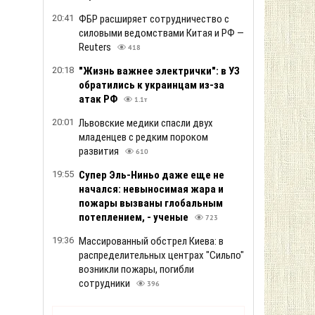
20:41
ФБР расширяет сотрудничество с
силовыми ведомствами Китая и РФ —
Reuters
418
20:18
"Жизнь важнее электрички": в УЗ
обратились к украинцам из-за
атак РФ
1.1т
20:01
Львовские медики спасли двух
младенцев с редким пороком
развития
610
19:55
Супер Эль-Ниньо даже еще не
начался: невыносимая жара и
пожары вызваны глобальным
потеплением, - ученые
723
19:36
Массированный обстрел Киева: в
распределительных центрах "Сильпо"
возникли пожары, погибли
сотрудники
396