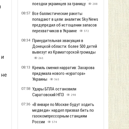
поездки украинцев за границу
288
ы
08:57
Все баллистические ракеты
попадают в цели: аналитик Sky News
предупредил об истощении запасов
перехватчиков в Украине
372
08:34
Принудительная эвакуация в
Донецкой области: более 500 детей
вывезут из Краматорской громады
 и
261
08:13
Кремль сменил нарратив: Захарова
придумала нового «куратора»
 не
Украины
365
07:58
Удары БПЛА остановили
Саратовский НПЗ
298
07:36
«В январе по Москве будут ходить
медведи»: нардеп призвал бить по
газокомпрессорным станциям
России
574