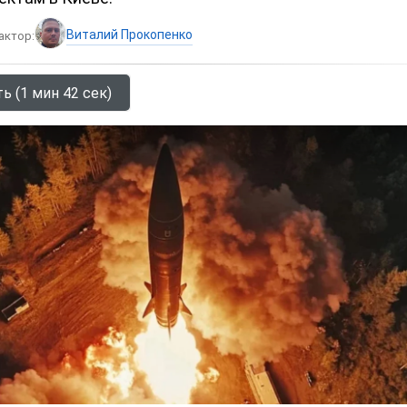
Виталий Прокопенко
актор:
ь (1 мин 42 сек)