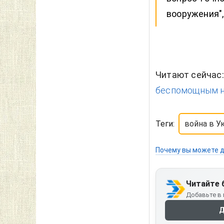
вооружения",
Читают сейчас
беспомощным н
Теги:
война в У
Почему вы можете д
Читайте 
Добавьте в 
Д