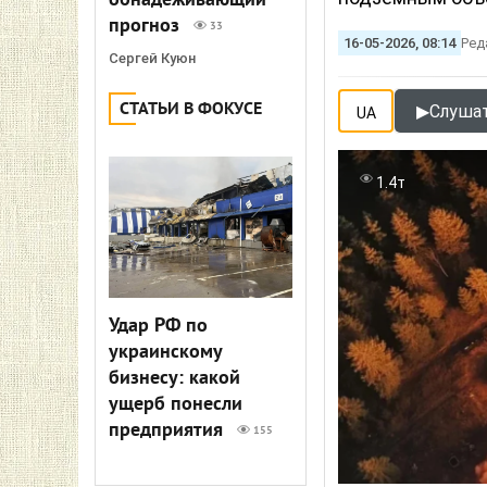
обнадеживающий
прогноз
33
16-05-2026, 08:14
Ред
Сергей Куюн
СТАТЬИ В ФОКУСЕ
▶
Слушат
UA
1.4т
Удар РФ по
украинскому
бизнесу: какой
ущерб понесли
предприятия
155