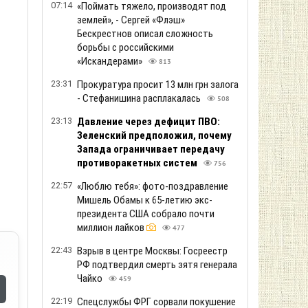
07:14
«Поймать тяжело, производят под
землей», - Сергей «Флэш»
Бескрестнов описал сложность
борьбы с российскими
«Искандерами»
813
23:31
Прокуратура просит 13 млн грн залога
- Стефанишина расплакалась
508
23:13
Давление через дефицит ПВО:
Зеленский предположил, почему
Запада ограничивает передачу
противоракетных систем
756
22:57
«Люблю тебя»: фото-поздравление
Мишель Обамы к 65-летию экс-
президента США собрало почти
миллион лайков
477
22:43
Взрыв в центре Москвы: Госреестр
РФ подтвердил смерть зятя генерала
Чайко
459
22:19
Спецслужбы ФРГ сорвали покушение