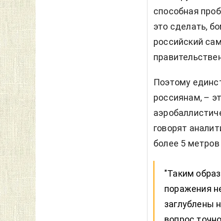
способная проб
это сделать, б
российский са
правительствен
Поэтому единс
россиянам, – э
аэробаллистиче
говорят аналит
более 5 метров 
"Таким образ
поражения н
заглублены н
вопрос точн