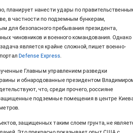
но, планирует нанести удары по правительственны
ве, в частности по подземным бункерам,
ым для безопасного пребывания президента,
ных чиновников и военного командования. Однако
 задача является крайне сложной, пишет военно-
 портал
Defense Express
.
лученные Главным управлением разведки
раины и обнародованные президентом Владимиро
детельствуют, что, среди прочего, россияне
 защищенные подземные помещения в центре Киев
 метров.
ектов, защищенных таким слоем грунта, не являет
дачей. Это прекрасно показывает опыт США с