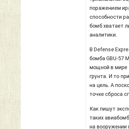
поражением ир
способности р
бомб хватает л
аналитики.
В Defense Expr
бомба GBU-57 M
мощной в мире 
грунта. И то п
на цель. А поск
точке сброса с
Как пишут эксп
таких авиабом
на вооружении 