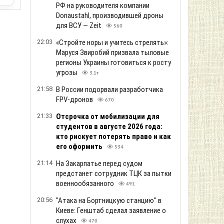
РФ на руководителя компании
Donaustahl, производившей дроны
для ВСУ — Zeit
560
22:03
«Стройте норы и учитесь стрелять»:
Маруся Звиробий призвала тыловые
регионы Украины готовиться к росту
угрозы
3.1т
21:58
В России подорвали разработчика
FPV-дронов
670
21:33
Отсрочка от мобилизации для
студентов в августе 2026 года:
кто рискует потерять право и как
его оформить
534
21:14
На Закарпатье перед судом
предстанет сотрудник ТЦК за пытки
военнообязанного
491
20:56
"Атака на Бортницкую станцию" в
Киеве: Генштаб сделал заявление о
слухах
470