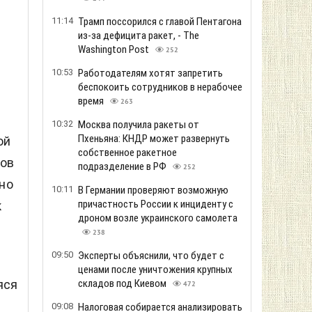
11:14
Трамп поссорился с главой Пентагона
из-за дефицита ракет, - The
Washington Post
252
10:53
Работодателям хотят запретить
беспокоить сотрудников в нерабочее
время
263
10:32
Москва получила ракеты от
Пхеньяна: КНДР может развернуть
ой
собственное ракетное
ров
подразделение в РФ
252
но
10:11
В Германии проверяют возможную
причастность России к инциденту с
к
дроном возле украинского самолета
238
09:50
Эксперты объяснили, что будет с
ценами после уничтожения крупных
складов под Киевом
яся
472
09:08
Налоговая собирается анализировать