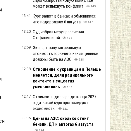
спрогнозировал новую войну: где
может вспыхнуть конфликт
249
м
13:41
Курс валют в банках и обменниках:
что подорожало 6 августа
147
13:20
Суд избрал меру пресечения
Стефанишиной
173
12:59
Эксперт озвучил реальную
стоимость горючего: какие ценники
должны быть на АЗС
228
12:38
Отношение к украинцам в Польше
меняется, доля радикального
м
контента в соцсетях
уменьшилась
187
а
12:17
Стоимость доллара до конца 2027
года: какой курс прогнозируют
экономисты
221
11:35
Цены на АЗС: сколько стоит
ся
бензин, ДТ и автогаз 6 августа
244