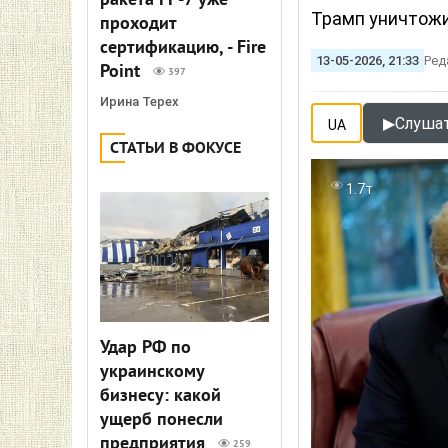
ракета FP-7 уже
Трамп уничтожи
проходит
сертификацию, - Fire
13-05-2026, 21:33
Ред
Point
397
Ирина Терех
▶
Слушат
UA
СТАТЬИ В ФОКУСЕ
1.7т
Удар РФ по
украинскому
бизнесу: какой
ущерб понесли
предприятия
259