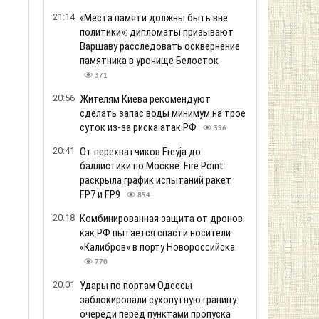
21:14
«Места памяти должны быть вне
политики»: дипломаты призывают
Варшаву расследовать осквернение
памятника в урочище Белосток
:
371
20:56
Жителям Киева рекомендуют
сделать запас воды минимум на трое
суток из-за риска атак РФ
396
20:41
От перехватчиков Freyja до
баллистики по Москве: Fire Point
раскрыла график испытаний ракет
FP7 и FP9
854
20:18
Комбинированная защита от дронов:
как РФ пытается спасти носители
«Калибров» в порту Новороссийска
770
20:01
Удары по портам Одессы
заблокировали сухопутную границу:
очереди перед пунктами пропуска