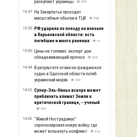
раскупают украинцы
293
15:47
На Закарпатье проходят
масштабные обыски в ТЦК
328
15:26
РФ ударила по поезду на вокзале
в Харьковской области: есть
погибшие и много раненых
1т
15:05
Цены на топливо: эксперт дал
обнадеживающий прогноз
354
14:44
В результате атаки на гражданское
судно в Одесской области погиб
украинский моряк
335
14:23
Супер-Эль-Ниньо вскоре может
приблизить климат Земли к
критической границе, – ученый
395
14:02
"Живой Нострадамус"
спрогнозировал новую войну: где
может вспыхнуть конфликт
2.1т