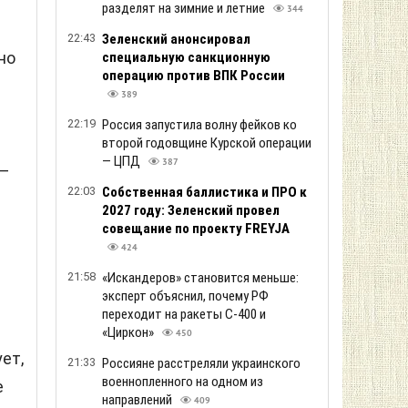
разделят на зимние и летние
344
22:43
Зеленский анонсировал
но
специальную санкционную
операцию против ВПК России
389
22:19
Россия запустила волну фейков ко
второй годовщине Курской операции
— ЦПД
387
 –
22:03
Собственная баллистика и ПРО к
2027 году: Зеленский провел
совещание по проекту FREYJA
424
21:58
«Искандеров» становится меньше:
эксперт объяснил, почему РФ
переходит на ракеты С-400 и
«Циркон»
450
ет,
21:33
Россияне расстреляли украинского
военнопленного на одном из
е
направлений
409