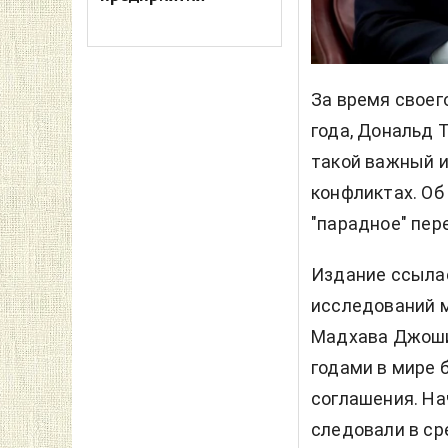
За время своег
года, Дональд 
такой важный и
конфликтах. Об
"парадное" пер
Издание ссыла
исследований м
Мадхава Джоши.
годами в мире
соглашения. На
следовали в ср