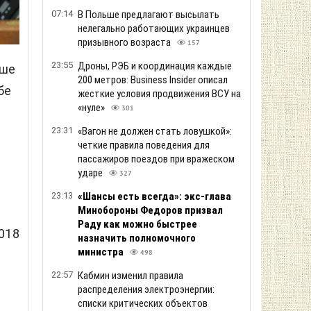
07:14
В Польше предлагают высылать
нелегально работающих украинцев
призывного возраста
157
23:55
Дроны, РЭБ и координация каждые
ьше
200 метров: Business Insider описал
бе
жесткие условия продвижения ВСУ на
«нуле»
301
23:31
«Вагон не должен стать ловушкой»:
четкие правила поведения для
пассажиров поездов при вражеском
ударе
327
23:13
«Шансы есть всегда»: экс-глава
Минобороны Федоров призвал
Раду как можно быстрее
018
назначить полномочного
министра
498
22:57
Кабмин изменил правила
распределения электроэнергии:
списки критических объектов