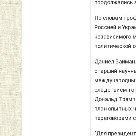
продолжались 
По словам про
Россией и Укра
независимого м
политической о
Дэниел Байман
старший научны
международных 
следствием тог
Дональд Трамп.
план опытных ч
переговорами с
"Для президент