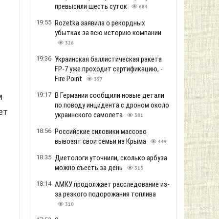
превысили шесть суток
684
19:55
Rozetka заявила о рекордных
убытках за всю историю компании
326
19:36
Украинская баллистическая ракета
FP-7 уже проходит сертификацию, -
Fire Point
397
19:17
В Германии сообщили новые детали
м
по поводу инцидента с дроном около
ет
украинского самолета
381
18:56
Российские силовики массово
вывозят свои семьи из Крыма
449
18:35
Диетологи уточнили, сколько арбуза
можно съесть за день
313
18:14
АМКУ продолжает расследование из-
за резкого подорожания топлива
310