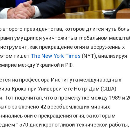
о второго президентства, которое длится чуть бол
Трамп умудрился уничтожить в глобальном масшта
нструмент, как прекращение огня в вооруженных
 этом пишет
The New York Times
(NYT), анализируя
емирие между Украиной и РФ.
ется на профессора Института международных
ира Крока при Университете Нотр-Дам (США)
 Тот подсчитал, что в промежутке между 1989 и 2
 было заключено 42 всеобъемлющих мирных
чинались они с прекращения огня, за которым
еднем 1570 дней кропотливой технической работы,