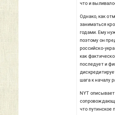
что и выливало
Однако, как от
заниматься кро
годами. Ему ну
поэтому он пре
российско-укра
как фактическо
последует и фи
дискредитирует
шага к началу 
NYT описывает 
сопровождающе
что путинское 