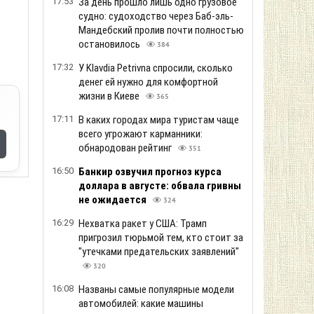
17:53
За день прошло лишь одно грузовое
судно: судоходство через Баб-эль-
Мандебский пролив почти полностью
остановилось
384
17:32
У Klavdia Petrivna спросили, сколько
денег ей нужно для комфортной
жизни в Киеве
365
17:11
В каких городах мира туристам чаще
всего угрожают карманники:
обнародован рейтинг
351
16:50
Банкир озвучил прогноз курса
доллара в августе: обвала гривны
не ожидается
324
16:29
Нехватка ракет у США: Трамп
пригрозил тюрьмой тем, кто стоит за
"утечками предательских заявлений"
320
16:08
Названы самые популярные модели
автомобилей: какие машины