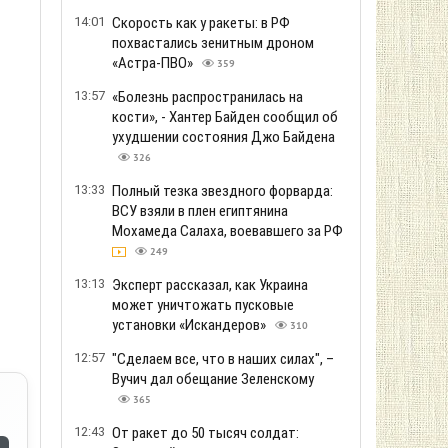
14:01
Скорость как у ракеты: в РФ
похвастались зенитным дроном
«Астра-ПВО»
359
13:57
«Болезнь распространилась на
кости», - Хантер Байден сообщил об
ухудшении состояния Джо Байдена
326
13:33
Полный тезка звездного форварда:
ВСУ взяли в плен египтянина
Мохамеда Салаха, воевавшего за РФ
249
13:13
Эксперт рассказал, как Украина
может уничтожать пусковые
установки «Искандеров»
310
12:57
"Сделаем все, что в наших силах", –
Вучич дал обещание Зеленскому
365
12:43
От ракет до 50 тысяч солдат: