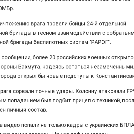
ОМБр.
ичтожению врага провели бойцы 24-й отдельной
ной бригады в тесном взаимодействии с собратья
ьной бригады беспилотных систем "РАРОГ".
в сообщении, более 20 российских военных открыто
тороны Бахмута, надеясь остаться незамеченными
города открыл бы новые подступы к Константиновк
рага сорвали точные удары. Колонну атаковали FP
м попаданием был подбит прицеп с техникой, пос
ен личный состав.
 в видео попали не только кадры с украинских БПЛА