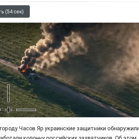
ь (54 сек)
 городу Часов Яр украинские защитники обнаружили
аботали колонну российских захватчиков. Об этом