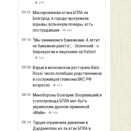
279
09:33
Массированная атака БПЛА на
Белгород: в городе прогремели
взрывы, вспыхнули пожары, есть
пострадавшие
336
09:14
"Мы занимаемся бумажками. А летит
не бумажная ракета", - Зеленский - о
бюрократии и лицензиях на Patriot
312
08:58
Взрыв в московском ресторане Balzi
Rossi: число погибших родственников
и сослуживцев главкома ВКС РФ
возросло
671
08:36
Минобороны Болгарии: Взорвавшийся
у газопровода БПЛА мог быть
украинским дроном-приманкой
«Майя»
334
08:14
Турция ограничила движение в
Дарданеллах из-за атак БПЛА в