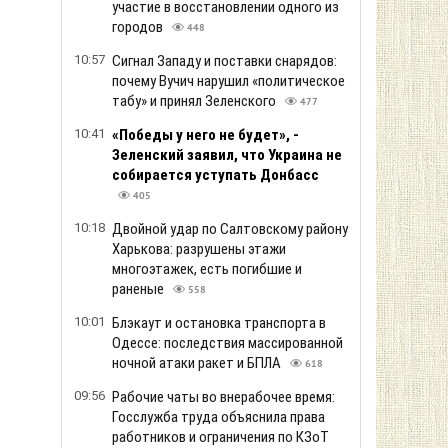
участие в восстановлении одного из
городов
448
10:57
Сигнал Западу и поставки снарядов:
почему Вучич нарушил «политическое
табу» и принял Зеленского
477
10:41
«Победы у него не будет», -
Зеленский заявил, что Украина не
собирается уступать Донбасс
405
10:18
Двойной удар по Салтовскому району
Харькова: разрушены этажи
многоэтажек, есть погибшие и
раненые
558
10:01
Блэкаут и остановка транспорта в
Одессе: последствия массированной
ночной атаки ракет и БПЛА
618
09:56
Рабочие чаты во внерабочее время:
Госслужба труда объяснила права
работников и ограничения по КЗоТ