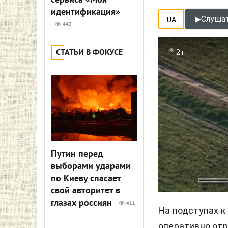
сервиса «Моя
идентификация»
▶
Слушат
UA
443
СТАТЬИ В ФОКУСЕ
2т
Путин перед
выборами ударами
по Киеву спасает
свой авторитет в
глазах россиян
411
На подступах к
оперативно отр