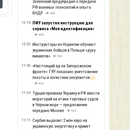
Зеленский предупредил о передаче
РФ военных технологий и опыта
КНДР
303
12:19
ПФУ запустил инструкцию для
сервиса «Моя идентификация»
443
12:03
Инструкторы из Норвегии обучают
украинских бойцов в Польше «духу
викингов»
381
11:56
«Настоящий ад на Запорожском
фронте»: ГУР показало уничтожение
пехоты и логистики оккупантов
432
11:29
Турция призвала Украину и РФ ввести
мораторий на атаки торговых судов
в Чёрном море — предложение
передано Москве
333
11:11
Сербия выделит 2 млн евро на
украинскую энергетику и примет