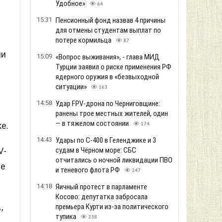
Удобное»
64
15:31
Пенсионный фонд назвав 4 причины
для отмены студентам выплат по
потере кормильца
87
ми
15:09
«Вопрос выживания», - глава МИД
Турции заявил о риске применения РФ
ядерного оружия в «безвыходной
ситуации»
163
14:58
Удар FPV-дрона по Черниговщине:
.
ранены трое местных жителей, один
— в тяжелом состоянии
е.
174
14:43
Удары по С-400 в Геленджике и 3
судам в Чёрном море: СБС
V-
отчитались о ночной ликвидации ПВО
ле
и теневого флота РФ
247
14:18
Яичный протест в парламенте
Косово: депутатка забросала
,
премьера Курти из-за политического
тупика
238