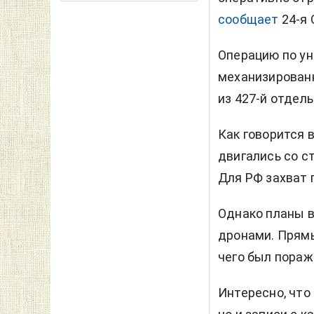
сообщает
24-я 
Операцию по ун
механизирован
из 427-й отдел
Как говорится 
двигались со с
Для РФ захват 
Однако планы в
дронами. Прямы
чего был пораж
Интересно, что