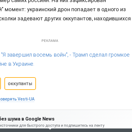
камер самих россиян. На них зафиксирован
" момент: украинский дрон попадает в одного из
осколки задевают других оккупантов, находившихся
РЕКЛАМА
:
"Я завершил восемь войн", - Трамп сделал громкое
не в Украине.
оккупанты
оверять Vesti-UA
без шума в Google News
источники для быстрого доступа и подпишитесь на ленту