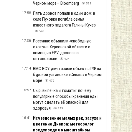
Черном море— Bloomberg
335
17:58
Пять дронов попали в один дом: в
селе Пуховка погибла семья
известного педагога Галины Кучер
548
17:36
Россияне объявили «свободную
охоту» в Херсонской области с
помощью FPV-дронов на
оптоволокне
424
17:14
ВМС ВСУ уничтожили объекты РФ на
буровой установке «Сиваш» в Чёрном
море
472
16:57
Сыр, выпечка и томаты: почему
популярные способы хранения еды
могут сделать её опасной для
здоровья
539
16:41
Исчезновение малых рек, засуха и
цветение Днепра: метеоролог
предупредил о масштабном