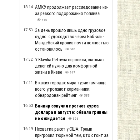
18:14
АМКУ продолжает расследование из-
за резкого подорожания топлива
310
17:53
За день прошло лишь одно грузовое
судно: судоходство через Баб-эль-
Мандебский пролив почти полностью
остановилось
385
17:32
У Klavdia Petrivna спросили, сколько
денег ей нужно для комфортной
жизни в Киеве
367
17:11
В каких городах мира туристам чаще
всего угрожают карманники:
обнародован рейтинг
353
16:50
Банкир озвучил прогноз курса
доллара в августе: обвала гривны
не ожидается
326
16:29
Нехватка ракет у США: Трамп
пригрозил тюрьмой тем, кто стоит за