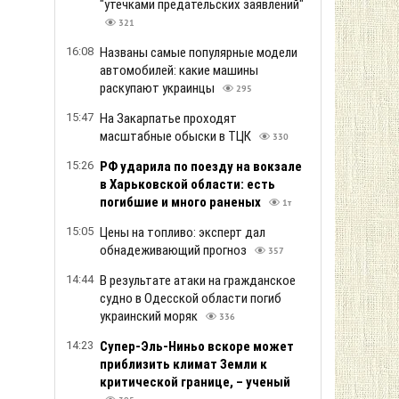
"утечками предательских заявлений"
321
16:08
Названы самые популярные модели
автомобилей: какие машины
раскупают украинцы
295
15:47
На Закарпатье проходят
масштабные обыски в ТЦК
330
15:26
РФ ударила по поезду на вокзале
в Харьковской области: есть
погибшие и много раненых
1т
15:05
Цены на топливо: эксперт дал
обнадеживающий прогноз
357
14:44
В результате атаки на гражданское
судно в Одесской области погиб
украинский моряк
336
14:23
Супер-Эль-Ниньо вскоре может
приблизить климат Земли к
критической границе, – ученый