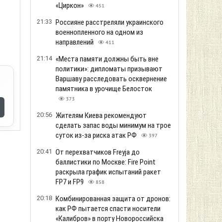
«Циркон»
451
21:33
Россияне расстреляли украинского
военнопленного на одном из
направлений
411
21:14
«Места памяти должны быть вне
политики»: дипломаты призывают
Варшаву расследовать осквернение
памятника в урочище Белосток
373
20:56
Жителям Киева рекомендуют
сделать запас воды минимум на трое
суток из-за риска атак РФ
397
20:41
От перехватчиков Freyja до
баллистики по Москве: Fire Point
раскрыла график испытаний ракет
FP7 и FP9
858
20:18
Комбинированная защита от дронов:
как РФ пытается спасти носители
«Калибров» в порту Новороссийска