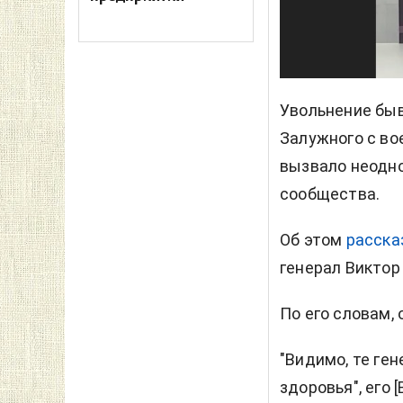
Увольнение бы
Залужного с во
вызвало неодно
сообщества.
Об этом
расска
генерал Виктор
По его словам,
"Видимо, те ге
здоровья", его 