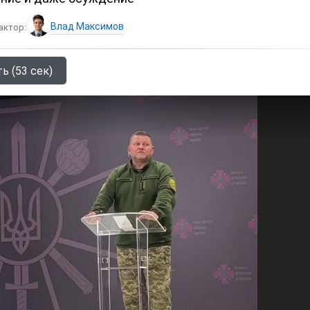
Влад Максимов
актор:
ь (53 сек)