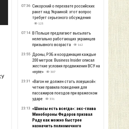
07:36
Сикорский о перехвате российских
ракет над Украиной: этот вопрос
требует серьезного обсуждения
125
07:14
В Польше предлагают высылать
нелегально работающих украинцев
призывного возраста
162
23:55
Дроны, РЭБ и координация каждые
200 метров: Business Insider описал
жесткие условия продвижения ВСУ на
«нуле»
307
СУ
23:31
«Вагон не должен стать ловушкой»:
четкие правила поведения для
пассажиров поездов при вражеском
ударе
331
23:13
«Шансы есть всегда»: экс-глава
Минобороны Федоров призвал
Раду как можно быстрее
назначить полномочного