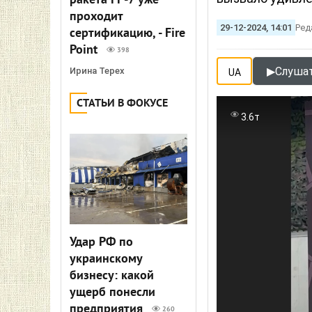
ракета FP-7 уже
проходит
29-12-2024, 14:01
Ред
сертификацию, - Fire
Point
398
▶
Слушат
Ирина Терех
UA
СТАТЬИ В ФОКУСЕ
3.6т
Удар РФ по
украинскому
бизнесу: какой
ущерб понесли
предприятия
260