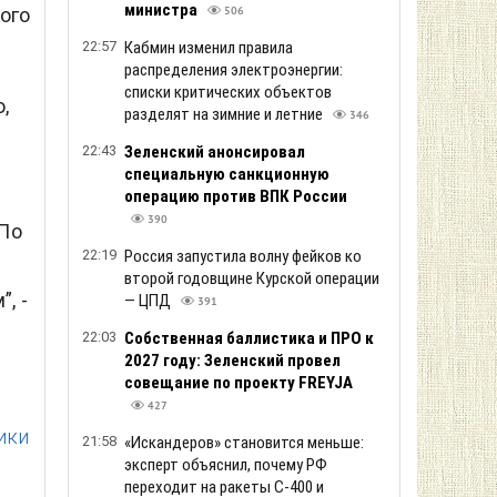
министра
ого
506
22:57
Кабмин изменил правила
распределения электроэнергии:
списки критических объектов
,
разделят на зимние и летние
346
22:43
Зеленский анонсировал
специальную санкционную
операцию против ВПК России
390
 По
22:19
Россия запустила волну фейков ко
второй годовщине Курской операции
, -
— ЦПД
391
22:03
Собственная баллистика и ПРО к
2027 году: Зеленский провел
совещание по проекту FREYJA
427
ики
21:58
«Искандеров» становится меньше:
эксперт объяснил, почему РФ
переходит на ракеты С-400 и