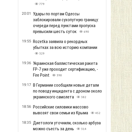
779
20:01
Удары по портам Одессы
заблокировали сухопутную границу:
очереди перед пунктами пропуска
превысили шесть суток
690
19:55
Rozetka заявила о рекордных
убытках за всю историю компании
329
19:36
Украинская баллистическая ракета
FP-7 уже проходит сертификацию, -
Fire Point
398
19:17
В Германии сообщили новые детали
по поводу инцидента с дроном около
украинского самолета
382
18:56
Российские силовики массово
вывозят свои семьи из Крыма
452
18:35
Диетологи уточнили, сколько арбуза
можно съесть за день
314