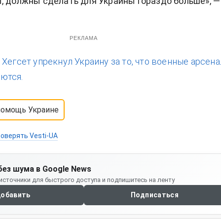
, должны сделать для Украины гораздо больше», —
РЕКЛАМА
:
Хегсет упрекнул Украину за то, что военные арсен
ются.
помощь Украине
оверять Vesti-UA
без шума в Google News
источники для быстрого доступа и подпишитесь на ленту
обавить
Подписаться