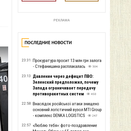
РЕКЛАМА
ПОСЛЕДНИЕ НОВОСТИ
23:31
Прокуратура просит 13 млн грн залога
- Стефанишина расплакалась
304
23:13
Давление через дефицит ПВО:
Зеленский предположил, почему
Запада ограничивает передачу
противоракетных систем
450
22:58
Внаслідок російської атаки знищено
основний логістичний вузол MTI Group
- комплекс DENKA LOGISTICS
247
22:57
«Люблю тебя»: фото-поздравление