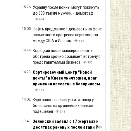
15:26
Украину после войны могут покинуть
до 600 тысяч мужчин, - демограф
454
15:05
Нефть продолжает дешеветь на фоне
возможного прогресса переговоров
между США и Ираном
314
14:44
Корецкий после массированного
обстрела срочно созывает встречу с
представителями бизнеса
352
14:23
Сортировочный центр "Новой
почты" в Киеве уничтожен, враг
применил кассетные боеприпасы
334
14:02
Курс валют на 5 августа: доллар у
большинства крупнейших банков
подешевел
343
13:41
Зеленский заявил о 17 жертвах и
десятках раненых после атаки РФ