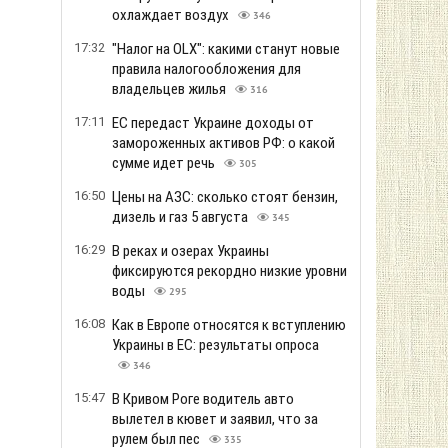
охлаждает воздух
346
17:32
"Налог на OLX": какими станут новые
правила налогообложения для
владельцев жилья
316
17:11
ЕС передаст Украине доходы от
замороженных активов РФ: о какой
сумме идет речь
305
16:50
Цены на АЗС: сколько стоят бензин,
дизель и газ 5 августа
345
16:29
В реках и озерах Украины
фиксируются рекордно низкие уровни
воды
295
16:08
Как в Европе относятся к вступлению
Украины в ЕС: результаты опроса
346
15:47
В Кривом Роге водитель авто
вылетел в кювет и заявил, что за
рулем был пес
335