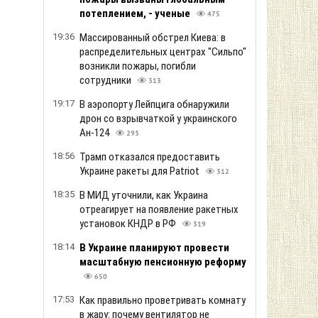
потеплением, - ученые
475
19:36
Массированный обстрел Киева: в
распределительных центрах "Сильпо"
возникли пожары, погибли
сотрудники
313
19:17
В аэропорту Лейпцига обнаружили
дрон со взрывчаткой у украинского
Ан-124
293
18:56
Трамп отказался предоставить
Украине ракеты для Patriot
312
18:35
В МИД уточнили, как Украина
отреагирует на появление ракетных
установок КНДР в РФ
319
18:14
В Украине планируют провести
масштабную пенсионную реформу
650
17:53
Как правильно проветривать комнату
в жару: почему вентилятор не