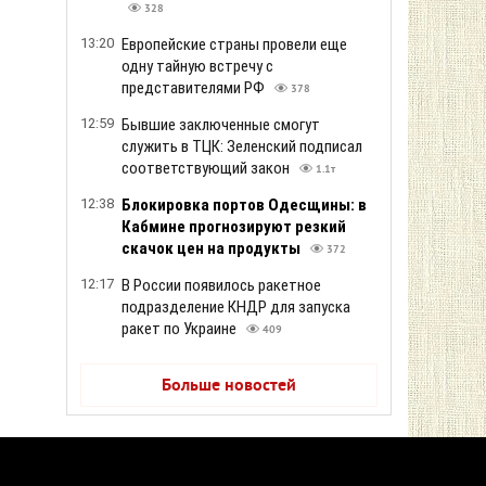
328
13:20
Европейские страны провели еще
одну тайную встречу с
представителями РФ
378
12:59
Бывшие заключенные смогут
служить в ТЦК: Зеленский подписал
соответствующий закон
1.1т
12:38
Блокировка портов Одесщины: в
Кабмине прогнозируют резкий
скачок цен на продукты
372
12:17
В России появилось ракетное
подразделение КНДР для запуска
ракет по Украине
409
Больше новостей