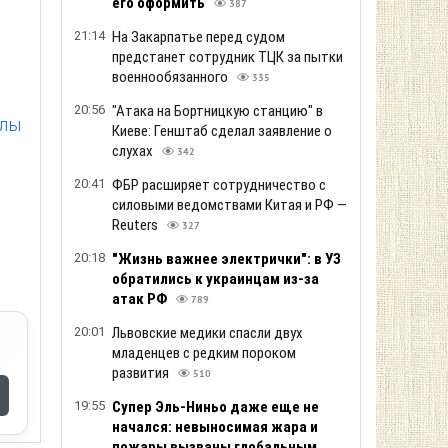
его оформить
387
21:14
На Закарпатье перед судом
предстанет сотрудник ТЦК за пытки
военнообязанного
335
20:56
"Атака на Бортницкую станцию" в
алы
Киеве: Генштаб сделал заявление о
слухах
342
20:41
ФБР расширяет сотрудничество с
силовыми ведомствами Китая и РФ —
Reuters
327
20:18
"Жизнь важнее электрички": в УЗ
обратились к украинцам из-за
атак РФ
789
20:01
Львовские медики спасли двух
младенцев с редким пороком
развития
510
19:55
Супер Эль-Ниньо даже еще не
начался: невыносимая жара и
пожары вызваны глобальным