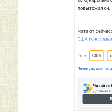
«Мы, европейцы
подытожил он.
Читают сейчас
США исчерпыва
Теги:
США
Почему вы можете д
Читайте 
Добавьте в 
Д