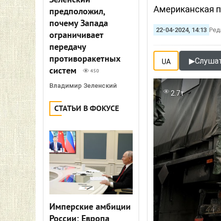
Зеленский
Американская 
предположил,
почему Запада
22-04-2024, 14:13
Ред
ограничивает
передачу
противоракетных
▶
Слушат
UA
систем
450
Владимир Зеленский
2.7т
СТАТЬИ В ФОКУСЕ
Имперские амбиции
России: Европа