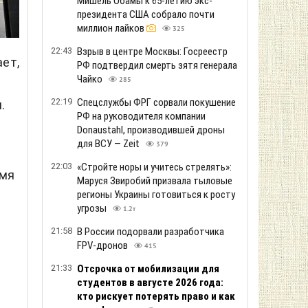
Мишель Обамы к 65-летию экс-
президента США собрало почти
миллион лайков
325
22:43
Взрыв в центре Москвы: Госреестр
ет,
РФ подтвердил смерть зятя генерала
Чайко
285
22:19
Спецслужбы ФРГ сорвали покушение
.
РФ на руководителя компании
Donaustahl, производившей дроны
для ВСУ — Zeit
379
22:03
«Стройте норы и учитесь стрелять»:
емя
Маруся Звиробий призвала тыловые
регионы Украины готовиться к росту
угрозы
1.2т
21:58
В России подорвали разработчика
FPV-дронов
415
21:33
Отсрочка от мобилизации для
студентов в августе 2026 года:
кто рискует потерять право и как