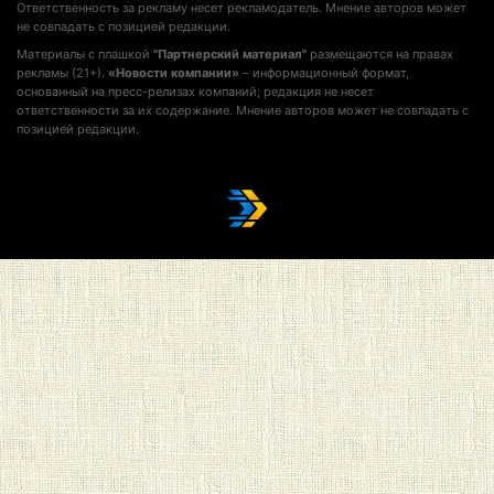
Ответственность за рекламу несет рекламодатель. Мнение авторов может
не совпадать с позицией редакции.
Материалы с плашкой
"Партнерский материал"
размещаются на правах
рекламы (21+).
«Новости компании»
– информационный формат,
основанный на пресс-релизах компаний; редакция не несет
ответственности за их содержание. Мнение авторов может не совпадать с
позицией редакции.