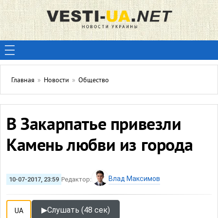
Главная
»
Новости
»
Общество
В Закарпатье привезли
Камень любви из города
Влад Максимов
10-07-2017, 23:59
Редактор:
▶
Слушать (48 сек)
UA