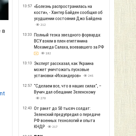
13:57
«Болезнь распространилась на
кости», - Хантер Байден сообщил об
ухудшении состояния Джо Байдена
212
 в
13:33
Полный тезка звездного форварда:
ВСУ взяли в плен египтянина
Мохамеда Салаха, воевавшего за РФ
182
13:13
Эксперт рассказал, как Украина
может уничтожать пусковые
установки «Искандеров»
245
12:57
"Сделаем все, что в наших силах", –
Вучич дал обещание Зеленскому
nt
270
12:43
От ракет до 50 тысяч солдат:
Зеленский предупредил о передаче
РФ военных технологий и опыта
КНДР
217