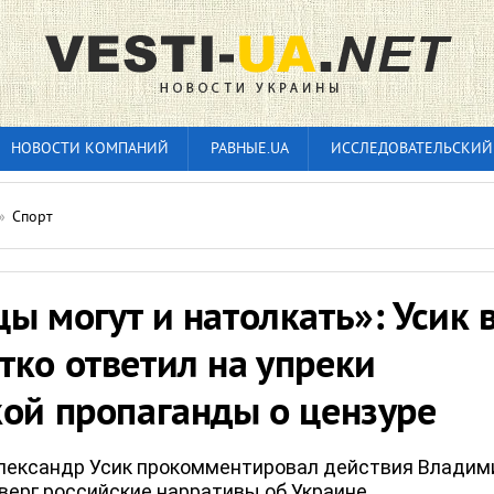
НОВОСТИ КОМПАНИЙ
РАВНЫЕ.UA
ИССЛЕДОВАТЕЛЬСКИЙ
»
Спорт
ы могут и натолкать»: Усик 
ко ответил на упреки
кой пропаганды о цензуре
лександр Усик прокомментировал действия Владим
тверг российские нарративы об Украине