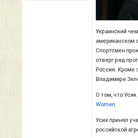
Украинский чем
американском фо
Спортсмен про
отверг ряд про
Россия. Кроме 
Владимире Зел
О том, что Усик
Women
.
Усик принял уч
российской агр