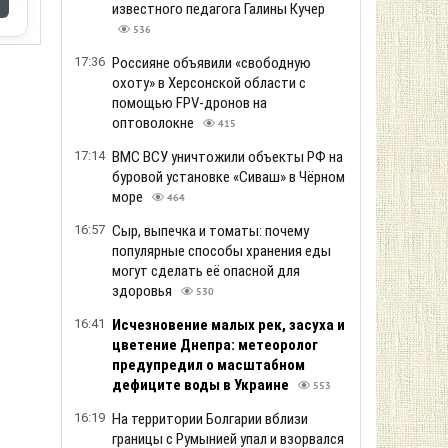
известного педагога Галины Кучер
536
17:36
Россияне объявили «свободную
охоту» в Херсонской области с
помощью FPV-дронов на
оптоволокне
415
17:14
ВМС ВСУ уничтожили объекты РФ на
буровой установке «Сиваш» в Чёрном
море
464
16:57
Сыр, выпечка и томаты: почему
популярные способы хранения еды
могут сделать её опасной для
здоровья
530
16:41
Исчезновение малых рек, засуха и
цветение Днепра: метеоролог
предупредил о масштабном
дефиците воды в Украине
553
16:19
На территории Болгарии вблизи
границы с Румынией упал и взорвался