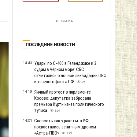
РЕКЛАМА
ПОСЛЕДНИЕ НОВОСТИ
14:43
Удары по С-400 в Геленджике и 3
судам в Чёрном море: СБС
отчитались о ночной ликвидации ПВО
и теневого флота РФ
69
14:18
Яичный протест в парламенте
Косово: депутатка забросала
премьера Курти из-за политического
тупика
114
14:01
Скорость как у ракеты: в РФ
похвастались зенитным дроном
«Астра-ПВО»
139