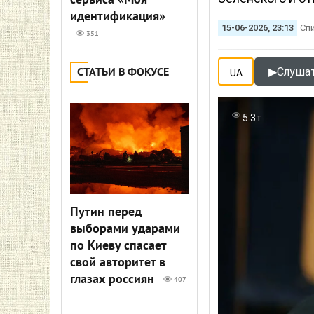
сервиса «Моя
идентификация»
15-06-2026, 23:13
Сп
351
▶
Слушат
СТАТЬИ В ФОКУСЕ
UA
5.3т
Путин перед
выборами ударами
по Киеву спасает
свой авторитет в
глазах россиян
407