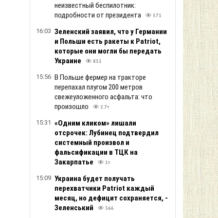
неизвестный беспилотник:
подробности от президента
571
16:03
Зеленский заяв ил, что у Германии
и Польши есть ракеты к Patriot,
которые они могли бы передать
Украине
851
15:56
В Польше фермер на тракторе
перепахал плугом 200 метров
свежеуложенного асфальта: что
произошло
2.7т
15:31
«Одним кликом» лишали
отсрочек: Лубинец подтвердил
системный произвол и
фальсификации в ТЦК на
Закарпатье
1т
15:09
Украина будет получать
перехватчики Patriot каждый
месяц, но дефицит сохраняется, -
Зеленський
566