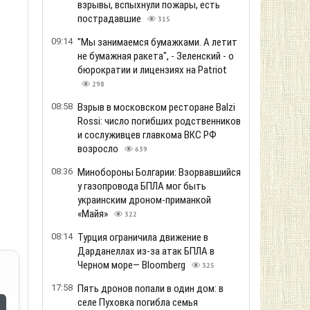
взрывы, вспыхнули пожары, есть
пострадавшие
315
09:14
"Мы занимаемся бумажками. А летит
не бумажная ракета", - Зеленский - о
бюрократии и лицензиях на Patriot
298
08:58
Взрыв в московском ресторане Balzi
Rossi: число погибших родственников
и сослуживцев главкома ВКС РФ
возросло
639
08:36
Минобороны Болгарии: Взорвавшийся
у газопровода БПЛА мог быть
украинским дроном-приманкой
«Майя»
322
08:14
Турция ограничила движение в
Дарданеллах из-за атак БПЛА в
Черном море— Bloomberg
325
17:58
Пять дронов попали в один дом: в
селе Пуховка погибла семья