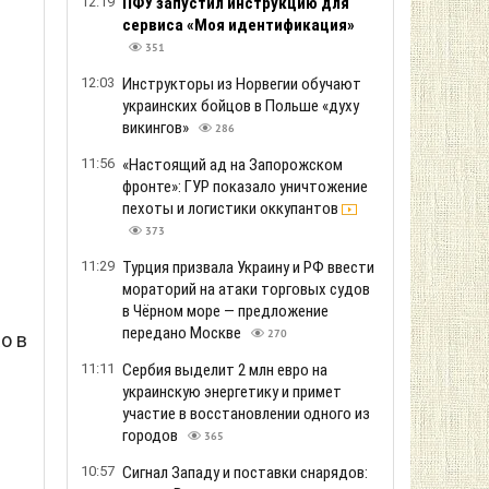
12:19
ПФУ запустил инструкцию для
сервиса «Моя идентификация»
351
12:03
Инструкторы из Норвегии обучают
украинских бойцов в Польше «духу
викингов»
286
11:56
«Настоящий ад на Запорожском
фронте»: ГУР показало уничтожение
пехоты и логистики оккупантов
373
11:29
Турция призвала Украину и РФ ввести
мораторий на атаки торговых судов
в Чёрном море — предложение
передано Москве
270
о в
11:11
Сербия выделит 2 млн евро на
украинскую энергетику и примет
участие в восстановлении одного из
городов
365
10:57
Сигнал Западу и поставки снарядов: