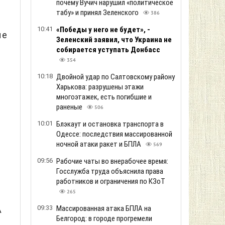
почему Вучич нарушил «политическое
табу» и принял Зеленского
386
10:41
«Победы у него не будет», -
ые
Зеленский заявил, что Украина не
собирается уступать Донбасс
354
10:18
Двойной удар по Салтовскому району
Харькова: разрушены этажи
многоэтажек, есть погибшие и
раненые
506
10:01
Блэкаут и остановка транспорта в
Одессе: последствия массированной
ночной атаки ракет и БПЛА
569
09:56
Рабочие чаты во внерабочее время:
Госслужба труда объяснила права
работников и ограничения по КЗоТ
265
09:33
Массированная атака БПЛА на
А
Белгород: в городе прогремели