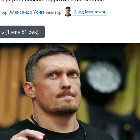
Влад Максимов
Александр Усик
икер:
Редактор:
ь (1 мин 51 сек)