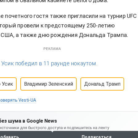
пом в Овальном кабинете Белого дома.
ве почетного гостя также пригласили на турнир UFC
оторый провели к предстоящему 250-летию
 США, а также дню рождения Дональда Трампа.
РЕКЛАМА
:
Усик победил в 11 раунде нокаутом.
 Усик
Владимир Зеленский
Дональд Трамп
оверять Vesti-UA
без шума в Google News
источники для быстрого доступа и подпишитесь на ленту
обавить
Подписаться