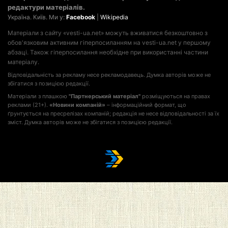
редактури матеріалів.
Україна. Київ. Ми у:
Facebook
|
Wikipedia
Матеріали з сайту «vesti-ua.net» можуть вживатися безкоштовно з
обов'язковим активним гіперпосиланням на vesti-ua.net у першому
абзаці. Також гіперпосилання необхідне при використанні частини
матеріалу.
Відповідальність за рекламу несе рекламодавець. Думка авторів може не
збігатися з позицією редакції.
Матеріали з плашкою
"Партнерський матеріал"
розміщуються на правах
реклами (21+).
«Новини компаній»
– інформаційний формат, що
ґрунтується на пресрелізах компаній; редакція не несе відповідальності за їх
зміст. Думка авторів може не збігатися з позицією редакції.