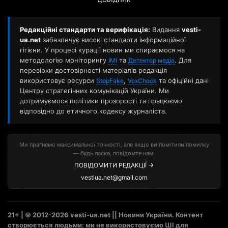
ДОВІДНИК
Редакційні стандарти та верифікація:
Видання
vesti-
ua.net
забезпечує високі стандарти інформаційної
гігієни. У процесі курації новин ми спираємося на
методологію моніторингу
та
. Для
ІМІ
Детектор медіа
перевірки достовірності матеріалів редакція
використовує ресурси
,
та офіційні дані
StopFake
VoxCheck
Центру стратегічних комунікацій України. Ми
дотримуємося політики прозорості та працюємо
відповідно до етичного кодексу журналіста.
Ми прагнемо максимальної точності, але якщо ви помітили помилку
— будь ласка, повідомте нам:
ПОВІДОМИТИ РЕДАКЦІЇ →
vestiua.net@gmail.com
21+ | © 2012-2026 vesti-ua.net || Новини України. Контент
створюється людьми: ми не використовуємо ШІ для