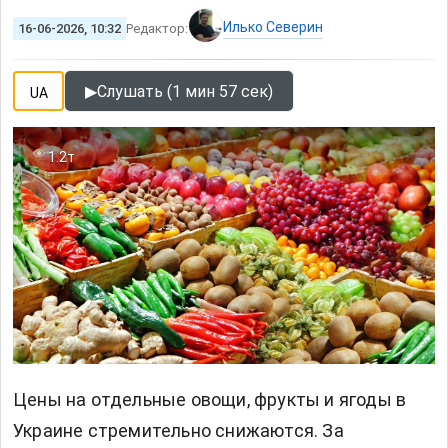
Илько Северин
16-06-2026, 10:32
Редактор:
▶
Слушать (1 мин 57 сек)
UA
1.2т
Цены на отдельные овощи, фрукты и ягоды в
Украине стремительно снижаются. За