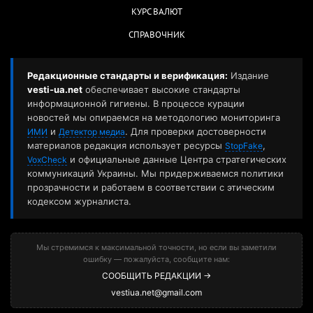
КУРС ВАЛЮТ
СПРАВОЧНИК
Редакционные стандарты и верификация:
Издание
vesti-ua.net
обеспечивает высокие стандарты
информационной гигиены. В процессе курации
новостей мы опираемся на методологию мониторинга
и
. Для проверки достоверности
ИМИ
Детектор медиа
материалов редакция использует ресурсы
,
StopFake
и официальные данные Центра стратегических
VoxCheck
коммуникаций Украины. Мы придерживаемся политики
прозрачности и работаем в соответствии с этическим
кодексом журналиста.
Мы стремимся к максимальной точности, но если вы заметили
ошибку — пожалуйста, сообщите нам:
СООБЩИТЬ РЕДАКЦИИ →
vestiua.net@gmail.com