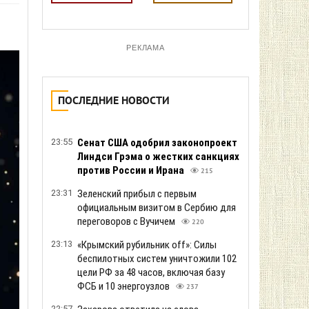
РЕКЛАМА
ПОСЛЕДНИЕ НОВОСТИ
23:55
Сенат США одобрил законопроект
Линдси Грэма о жестких санкциях
против России и Ирана
215
23:31
Зеленский прибыл с первым
официальным визитом в Сербию для
переговоров с Вучичем
220
23:13
«Крымский рубильник off»: Силы
беспилотных систем уничтожили 102
цели РФ за 48 часов, включая базу
ФСБ и 10 энергоузлов
237
22:57