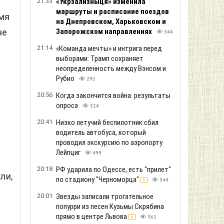
21:33
«Укрзализныця» изменила
маршруты и расписание поездов
емя
на Днепровском, Харьковском и
не
Запорожском направлениях
344
21:14
«Команда мечты» и интрига перед
выборами: Трамп сохраняет
неопределенность между Вэнсом и
Рубио
291
20:56
Когда закончится война: результаты
опроса
324
20:41
Низко летучий беспилотник сбил
водитель автобуса, который
проводил экскурсию по аэропорту
Лейпциг
499
20:18
РФ ударила по Одессе, есть "прилет"
ли,
по стадиону "Черноморца"
344
20:01
Звезды записали трогательное
попурри из песен Кузьмы Скрябина
прямо в центре Львова
361