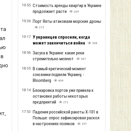
19:55
Стоимость аренды квартир в Украине
продолжает расти
269
19:36
Порт Ялты атаковали морские дроны
273
ста
19:17
У украинцев спросили, когда
ал
может закончиться война
308
дью
18:56
Засуха в Украине: какие реки
 в
стремительно мелеют
307
дно
18:35
В самый критический момент
союзники подвели Украину, -
Bloomberg
404
18:14
Блокировка портов уже привела к
остановке работы некоторых
предприятий
271
17:53
Падения российской ракеты Х-101 в
т,
Польше: опрос зафиксировал раскол
в настроениях поляков
297