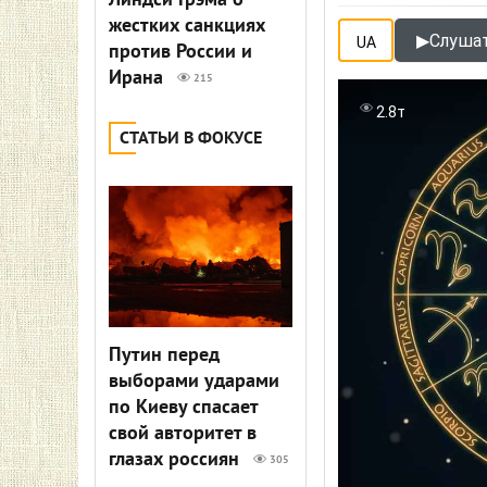
Линдси Грэма о
жестких санкциях
▶
Слушат
UA
против России и
Ирана
215
2.8т
СТАТЬИ В ФОКУСЕ
Путин перед
выборами ударами
по Киеву спасает
свой авторитет в
глазах россиян
305