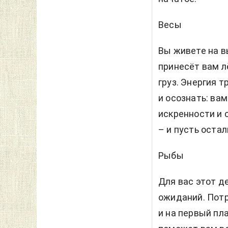
Весы
Вы живете на в
принесёт вам л
груз. Энергия 
и осознать: ва
искренности и 
– и пусть оста
Рыбы
Для вас этот д
ожиданий. Потр
и на первый пл