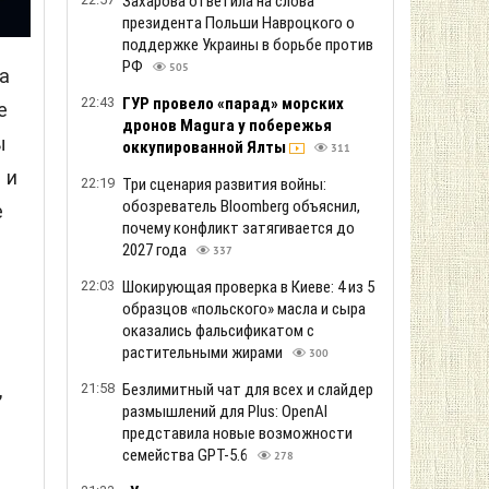
Захарова ответила на слова
президента Польши Навроцкого о
поддержке Украины в борьбе против
РФ
505
ка
22:43
ГУР провело «парад» морских
е
дронов Magura у побережья
ы
оккупированной Ялты
311
 и
22:19
Три сценария развития войны:
обозреватель Bloomberg объяснил,
е
почему конфликт затягивается до
2027 года
337
22:03
Шокирующая проверка в Киеве: 4 из 5
образцов «польского» масла и сыра
оказались фальсификатом с
растительными жирами
300
,
21:58
Безлимитный чат для всех и слайдер
размышлений для Plus: OpenAI
представила новые возможности
семейства GPT-5.6
278