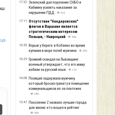
17:32
Зеленский дал поручение СНБО и
Кабмину усилить наказание за
аш
нарушение ПДД
315
17:11
Отсутствие "бандеровских"
флагов в Варшаве является
стратегическим интересом
Польши, - Навроцкий
286
нца
16:50
Взрыв у берега: в Коблево во время
купания в море погиб мужчина
282
16:29
Громкий скандал на Львовщине:
военный утверждает, что его маму
избили за русский язык
1.3т
16:08
Полиция задержала мужчину,
который бросил гранату в помещение
коммунальщиков из-за платежек
298
15:47
Поколение Z назвало лучшие города
для жизни: кто вошел в рейтинг
306