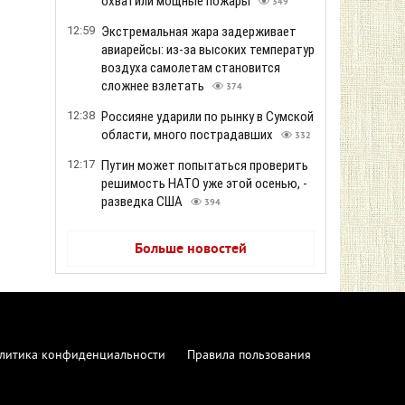
охватили мощные пожары
349
12:59
Экстремальная жара задерживает
авиарейсы: из-за высоких температур
воздуха самолетам становится
сложнее взлетать
374
12:38
Россияне ударили по рынку в Сумской
области, много пострадавших
332
12:17
Путин может попытаться проверить
решимость НАТО уже этой осенью, -
разведка США
394
Больше новостей
литика конфиденциальности
Правила пользования