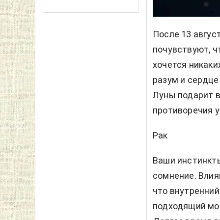
После
13 авгус
почувствуют, ч
хочется никаки
разум и сердце
Луны подарит в
противоречия у
Рак
Ваши инстинкты
сомнение. Влия
что внутренний
подходящий мом