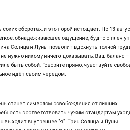
ысоких оборотах, и это порой истощает. Но 13 авгу
ёгкое, обнадёживающее ощущение, будто с плеч уп
трина Солнца и Луны позволит вдохнуть полной гру
м не нужно никому ничего доказывать. Ваш баланс –
силе быть собой. Говорите прямо, чувствуйте свобо
льное идёт своим чередом.
ень станет символом освобождения от лишних
ебность соответствовать чужим стандартам уходи
ан выходит внутреннее "я". Трин Солнца и Луны