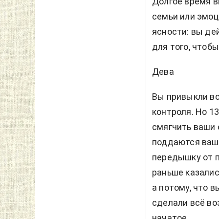
Долгое время в
семьи или эмоц
ясности: вы де
для того, чтобы
Дева
Вы привыкли во
контроля. Но 1
смягчить ваши 
поддаются ваше
передышку от 
раньше казалис
а потому, что в
сделали всё во
начатое.