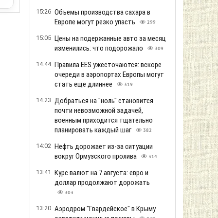
15:26
Объемы производства сахара в
Европе могут резко упасть
299
15:05
Цены на подержанные авто за месяц
изменились: что подорожало
309
14:44
Правила EES ужесточаются: вскоре
очереди в аэропортах Европы могут
стать еще длиннее
319
14:23
Добраться на "ноль" становится
почти невозможной задачей,
военным приходится тщательно
планировать каждый шаг
382
14:02
Нефть дорожает из-за ситуации
вокруг Ормузского пролива
314
13:41
Курс валют на 7 августа: евро и
доллар продолжают дорожать
303
13:20
Аэродром "Гвардейское" в Крыму