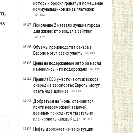
который бросил гранату в помещение
коммунальщиков из-за платежек
ить
206
их
15:47
Поколение Z назвало лучшие города
для жизни: кто вошел в рейтинг
217
15:26
Объемы производства сахара в
Европе могут резко упасть
243
15:05
Цены на подержанные авто за месяц
изменились: что подорожало
259
14:44
Правила EES ужесточаются: вскоре
очереди в аэропортах Европы могут
стать еще длиннее
258
14:23
Добраться на "ноль" становится
почти невозможной задачей,
военным приходится тщательно
планировать каждый шаг
312
14:02
Нефть дорожает из-за ситуации