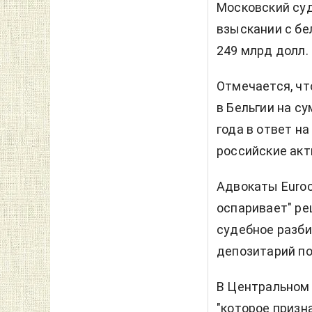
Московский суд
взыскании с бе
249 млрд долл.
Отмечается, чт
в Бельгии на с
года в ответ н
российские акт
Адвокаты Euroc
оспаривает" ре
судебное разби
депозитарий п
В Центральном 
"которое призн