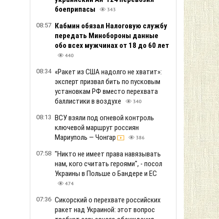
боеприпасы
343
08:57
Кабмин обязал Налоговую службу
передать Минобороны данные
обо всех мужчинах от 18 до 60 лет
440
08:34
«Ракет из США надолго не хватит»:
эксперт призвал бить по пусковым
установкам РФ вместо перехвата
баллистики в воздухе
340
08:13
ВСУ взяли под огневой контроль
ключевой маршрут россиян
Мариуполь — Чонгар
386
07:58
"Никто не имеет права навязывать
нам, кого считать героями", - посол
Украины в Польше о Бандере и ЕС
474
07:36
Сикорский о перехвате российских
ракет над Украиной: этот вопрос