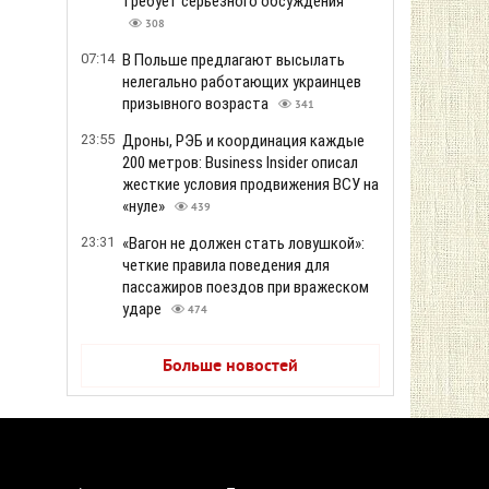
требует серьезного обсуждения
308
07:14
В Польше предлагают высылать
нелегально работающих украинцев
призывного возраста
341
23:55
Дроны, РЭБ и координация каждые
200 метров: Business Insider описал
жесткие условия продвижения ВСУ на
«нуле»
439
23:31
«Вагон не должен стать ловушкой»:
четкие правила поведения для
пассажиров поездов при вражеском
ударе
474
Больше новостей