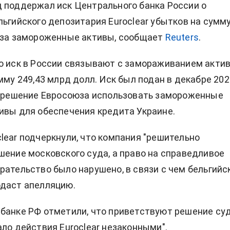
 поддержал иск Центрального банка России о
льгийского депозитария Euroclear убытков на сумм
 за замороженные активы, сообщает
Reuters
.
о иск в России связывают с замораживанием акти
умму 249,43 млрд долл. Иск был подан в декабре 202
а решение Евросоюза использовать замороженные
ивы для обеспечения кредита Украине.
lear подчеркнули, что компания "решительно
шение московского суда, а право на справедливое
рательство было нарушено, в связи с чем бельгийс
одаст апелляцию.
банке РФ отметили, что приветствуют решение суд
ало действия Euroclear незаконными".