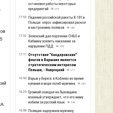
остановке работы некоторых
предприятий
159
у
17:53
Падения российской ракеты Х-101 в
Польше: опрос зафиксировал раскол
в настроениях поляков
186
вов
17:32
Зеленский дал поручение СНБО и
5
Кабмину усилить наказание за
нарушение ПДД
190
17:11
Отсутствие "бандеровских"
флагов в Варшаве является
стратегическим интересом
Польши, - Навроцкий
177
16:50
Взрыв у берега: в Коблево во время
кий
купания в море погиб мужчина
185
16:29
Громкий скандал на Львовщине:
военный утверждает, что его маму
избили за русский язык
546
а,
16:08
Полиция задержала мужчину,