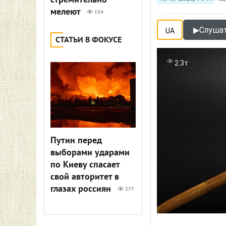
стремительно
мелеют
134
▶
Слушат
UA
СТАТЬИ В ФОКУСЕ
2.3т
Путин перед
выборами ударами
по Киеву спасает
свой авторитет в
глазах россиян
277