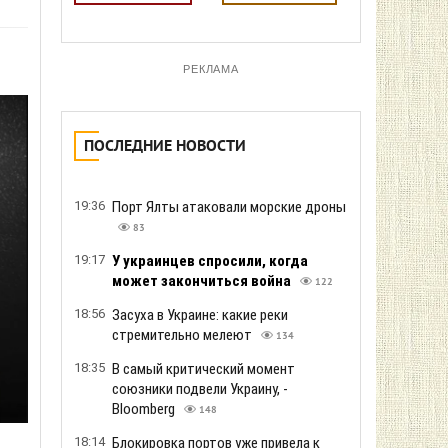
РЕКЛАМА
ПОСЛЕДНИЕ НОВОСТИ
19:36
Порт Ялты атаковали морские дроны
83
19:17
У украинцев спросили, когда
может закончиться война
122
18:56
Засуха в Украине: какие реки
стремительно мелеют
134
18:35
В самый критический момент
союзники подвели Украину, -
Bloomberg
148
18:14
Блокировка портов уже привела к