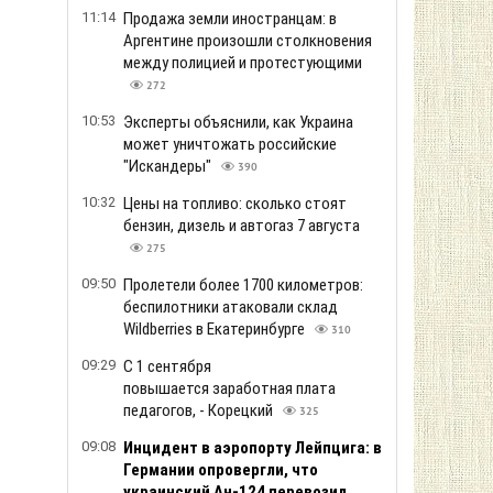
11:14
Продажа земли иностранцам: в
Аргентине произошли столкновения
между полицией и протестующими
272
10:53
Эксперты объяснили, как Украина
может уничтожать российские
"Искандеры"
390
10:32
Цены на топливо: сколько стоят
бензин, дизель и автогаз 7 августа
275
09:50
Пролетели более 1700 километров:
беспилотники атаковали склад
Wildberries в Екатеринбурге
310
09:29
С 1 сентября
повышается заработная плата
педагогов, - Корецкий
325
09:08
Инцидент в аэропорту Лейпцига: в
Германии опровергли, что
украинский Ан-124 перевозил