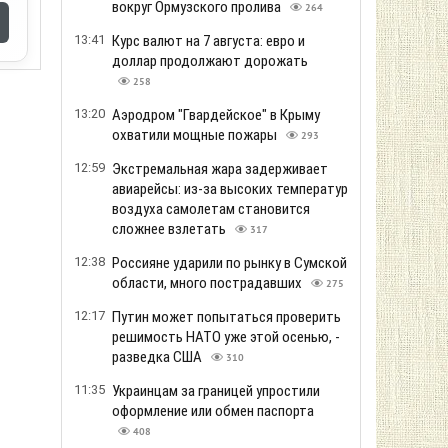
вокруг Ормузского пролива
264
13:41
Курс валют на 7 августа: евро и
доллар продолжают дорожать
258
13:20
Аэродром "Гвардейское" в Крыму
охватили мощные пожары
293
12:59
Экстремальная жара задерживает
авиарейсы: из-за высоких температур
воздуха самолетам становится
сложнее взлетать
317
12:38
Россияне ударили по рынку в Сумской
области, много пострадавших
275
12:17
Путин может попытаться проверить
решимость НАТО уже этой осенью, -
разведка США
310
11:35
Украинцам за границей упростили
оформление или обмен паспорта
408