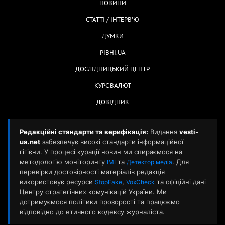
НОВИНИ
СТАТТІ / ІНТЕРВ'Ю
ДУМКИ
РІВНІ.UA
ДОСЛІДНИЦЬКИЙ ЦЕНТР
КУРС ВАЛЮТ
ДОВІДНИК
Редакційні стандарти та верифікація:
Видання
vesti-
ua.net
забезпечує високі стандарти інформаційної
гігієни. У процесі курації новин ми спираємося на
методологію моніторингу
та
. Для
ІМІ
Детектор медіа
перевірки достовірності матеріалів редакція
використовує ресурси
,
та офіційні дані
StopFake
VoxCheck
Центру стратегічних комунікацій України. Ми
дотримуємося політики прозорості та працюємо
відповідно до етичного кодексу журналіста.