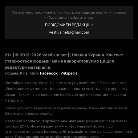
Ми прагнемо максимальної точності, але якщо ви помітили помилку
— будь ласка, повідомте нам:
ПОВІДОМИТИ РЕДАКЦІЇ →
vestiua.net@gmail.com
21+ | © 2012-2026 vesti-ua.net || Новини України. Контент
створюється людьми: ми не використовуємо ШІ для
редактури матеріалів.
Україна. Київ. Ми у:
Facebook
|
Wikipedia
Матеріали з сайту «vesti-ua.net» можуть вживатися безкоштовно з
обов'язковим активним гіперпосиланням на vesti-ua.net у першому
абзаці. Також гіперпосилання необхідне при використанні частини
матеріалу.
Відповідальність за рекламу несе рекламодавець. Думка авторів може не
збігатися з позицією редакції.
Матеріали з плашкою
"Партнерський матеріал"
розміщуються на правах
реклами (21+).
«Новини компаній»
– інформаційний формат, що
ґрунтується на пресрелізах компаній; редакція не несе відповідальності за їх
зміст. Думка авторів може не збігатися з позицією редакції.