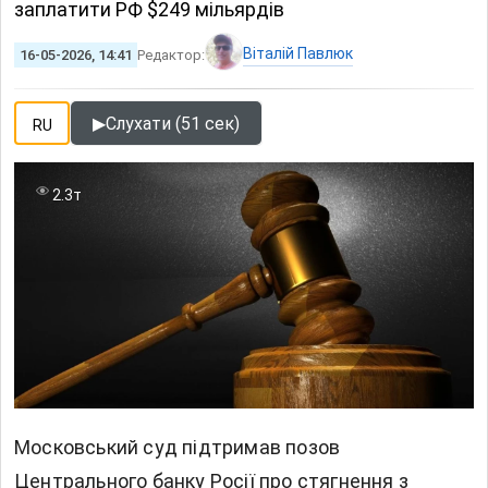
заплатити РФ $249 мільярдів
Віталій Павлюк
16-05-2026, 14:41
Редактор:
▶
Слухати (51 сек)
RU
2.3т
Московський суд підтримав позов
Центрального банку Росії про стягнення з