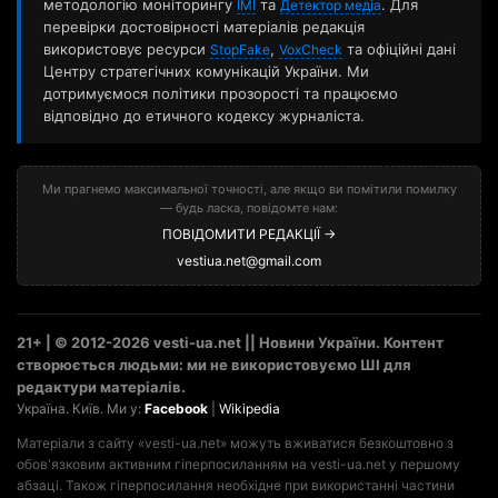
методологію моніторингу
та
. Для
ІМІ
Детектор медіа
перевірки достовірності матеріалів редакція
використовує ресурси
,
та офіційні дані
StopFake
VoxCheck
Центру стратегічних комунікацій України. Ми
дотримуємося політики прозорості та працюємо
відповідно до етичного кодексу журналіста.
Ми прагнемо максимальної точності, але якщо ви помітили помилку
— будь ласка, повідомте нам:
ПОВІДОМИТИ РЕДАКЦІЇ →
vestiua.net@gmail.com
21+ | © 2012-2026 vesti-ua.net || Новини України. Контент
створюється людьми: ми не використовуємо ШІ для
редактури матеріалів.
Україна. Київ. Ми у:
Facebook
|
Wikipedia
Матеріали з сайту «vesti-ua.net» можуть вживатися безкоштовно з
обов'язковим активним гіперпосиланням на vesti-ua.net у першому
абзаці. Також гіперпосилання необхідне при використанні частини