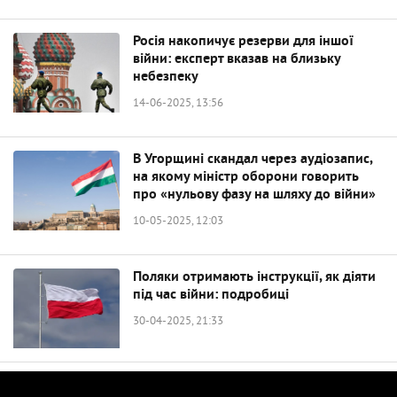
Росія накопичує резерви для іншої
війни: експерт вказав на близьку
небезпеку
14-06-2025, 13:56
В Угорщині скандал через аудіозапис,
на якому міністр оборони говорить
про «нульову фазу на шляху до війни»
10-05-2025, 12:03
Поляки отримають інструкції, як діяти
під час війни: подробиці
30-04-2025, 21:33