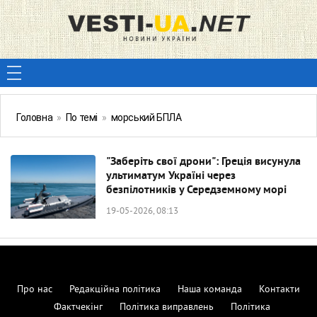
Головна
»
По темі
»
морський БПЛА
"Заберіть свої дрони": Греція висунула
ультиматум Україні через
безпілотників у Середземному морі
19-05-2026, 08:13
Про нас
Редакційна політика
Наша команда
Контакти
Фактчекінг
Політика виправлень
Політика