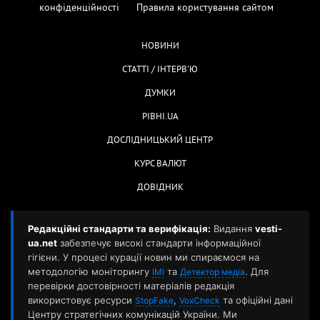
конфіденційності
Правила користування сайтом
НОВИНИ
СТАТТІ / ІНТЕРВ'Ю
ДУМКИ
РІВНІ.UA
ДОСЛІДНИЦЬКИЙ ЦЕНТР
КУРС ВАЛЮТ
ДОВІДНИК
Редакційні стандарти та верифікація:
Видання
vesti-
ua.net
забезпечує високі стандарти інформаційної
гігієни. У процесі курації новин ми спираємося на
методологію моніторингу
та
. Для
ІМІ
Детектор медіа
перевірки достовірності матеріалів редакція
використовує ресурси
,
та офіційні дані
StopFake
VoxCheck
Центру стратегічних комунікацій України. Ми