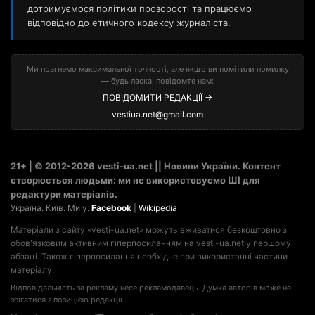
дотримуємося політики прозорості та працюємо
відповідно до етичного кодексу журналіста.
Ми прагнемо максимальної точності, але якщо ви помітили помилку
— будь ласка, повідомте нам:
ПОВІДОМИТИ РЕДАКЦІЇ →
vestiua.net@gmail.com
21+ | © 2012-2026 vesti-ua.net || Новини України. Контент
створюється людьми: ми не використовуємо ШІ для
редактури матеріалів.
Україна. Київ. Ми у:
Facebook
|
Wikipedia
Матеріали з сайту «vesti-ua.net» можуть вживатися безкоштовно з
обов'язковим активним гіперпосиланням на vesti-ua.net у першому
абзаці. Також гіперпосилання необхідне при використанні частини
матеріалу.
Відповідальність за рекламу несе рекламодавець. Думка авторів може не
збігатися з позицією редакції.