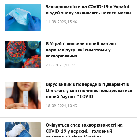
Захворюваність на COVID-19 в Україні:
людей знову закликають носити маски
11-08-2025, 15:46
В Україні виявили новий варіант
коронавірусу: які симптоми у
захворювання
7-08-2025, 11:59
Вірус виник з попередніх підваріантів
Omicron: у світі починає поширюватися
новий "мутант" COVID
18-09-2024, 10:43
Очікується спад захворюваності на
COVID-19 у вересні, - головний