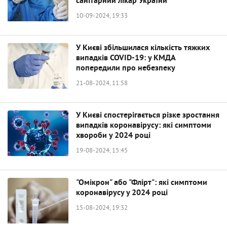
санітарний лікар України
10-09-2024, 19:33
У Києві збільшилася кількість тяжких
випадків COVID-19: у КМДА
попередили про небезпеку
21-08-2024, 11:58
У Києві спостерігається різке зростання
випадків коронавірусу: які симптоми
хвороби у 2024 році
19-08-2024, 15:45
"Омікрон" або "Флірт": які симптоми
коронавірусу у 2024 році
15-08-2024, 19:32