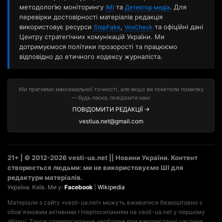
методологію моніторингу
та
. Для
ІМІ
Детектор медіа
перевірки достовірності матеріалів редакція
використовує ресурси
,
та офіційні дані
StopFake
VoxCheck
Центру стратегічних комунікацій України. Ми
дотримуємося політики прозорості та працюємо
відповідно до етичного кодексу журналіста.
Ми прагнемо максимальної точності, але якщо ви помітили помилку
— будь ласка, повідомте нам:
ПОВІДОМИТИ РЕДАКЦІЇ →
vestiua.net@gmail.com
21+ | © 2012-2026 vesti-ua.net || Новини України. Контент
створюється людьми: ми не використовуємо ШІ для
редактури матеріалів.
Україна. Київ. Ми у:
Facebook
|
Wikipedia
Матеріали з сайту «vesti-ua.net» можуть вживатися безкоштовно з
обов'язковим активним гіперпосиланням на vesti-ua.net у першому
абзаці. Також гіперпосилання необхідне при використанні частини