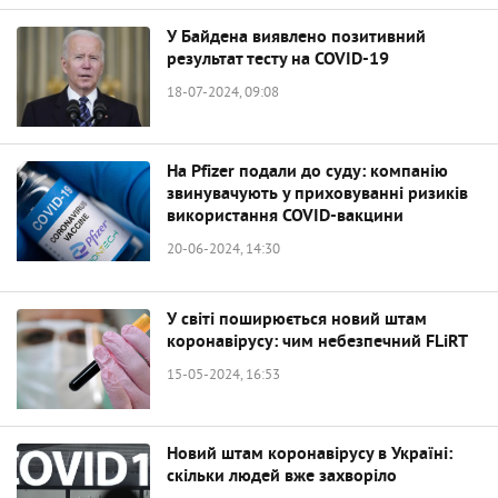
У Байдена виявлено позитивний
результат тесту на COVID-19
18-07-2024, 09:08
На Pfizer подали до суду: компанію
звинувачують у приховуванні ризиків
використання COVID-вакцини
20-06-2024, 14:30
У світі поширюється новий штам
коронавірусу: чим небезпечний FLiRT
15-05-2024, 16:53
Новий штам коронавірусу в Україні:
скільки людей вже захворіло